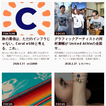
FEATURE
FOCUS
旅の通信は、ただのインフラじ
グラフィックアーティストの河
ゃない。Coral eSIMと考え
村康輔が United Athleの全面
る、これ...
サ...
知らない街に着いたとき、最初に開くのは何だろ
河村康輔とつながりのある仲間がビジュアルに登
う。 地図アプリかもしれない。 ホテルまでのルー
場。撮影場所となった千駄ヶ谷の人気店「ほそ島
トかもしれない。 空港から市内へ向かう電車の乗
や」で、Tシャツ各種が限定数、先着順で配布 こ
り方かもしれな...
れまでUnited...
2026.5.31
sn22000
2026.2.27
ヒラバヤシ
FOCUS
FOCUS