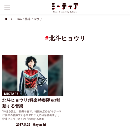
TAG : 北斗ヒョウリ
#
北斗ヒョウリ
MIXTAPE
北斗ヒョウリ(科楽特奏隊)の移
動する音楽
“特撮を愛し、特撮を奏で、特撮を広める”をテーマ
に往年の特撮文化を未来に伝える科楽特奏隊より
北斗ヒュウリさんの「移動する音楽」
2017.5.26
Hayashi