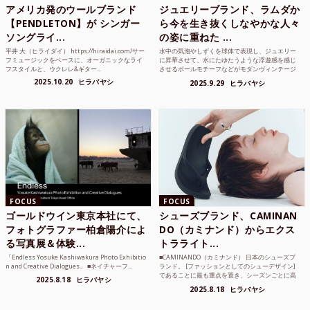
アメリカ発のウールブランド
ジュエリーブランド、ラムダか
【PENDLETON】が シンガー
ら今を生き抜くしなやかな人々
ソングライ...
の姿に重ねた ...
平井 大（ヒライダイ） https://hiraidai.com/サー
水中の気泡やしずくを球体で表現し、ジュエリー
フミュージックをベースに、オーガニックなライ
に昇華させて、水にたゆたうような浮遊感を感じ
フスタイルと、ウクレレ&ギター...
させるボールモチーフなどがモダンヴィンテージ
のような雰囲気も感じ...
2025.10.20
ヒラバヤシ
2025.9.29
ヒラバヤシ
FOCUS
FOCUS
ゴールドウイン東京本社にて、
シューズブランド、CAMINAN
フォトグラファー柏倉陽介によ
DO（カミナンド）からエクス
る写真展＆体験...
トラライト...
「Endless Yosuke Kashiwakura Photo Exhibitio
■CAMINANDO（カミナンド） 日本のシューズブ
n and Creative Dialogues」 ■ネイチャーフ...
ランド。 [ファッションとしてのシューデザイン]
であることに最も重点を置き、シーズンごとに高
2025.8.18
ヒラバヤシ
品質な素...
2025.8.18
ヒラバヤシ