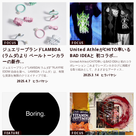
FOCUS
FOCUS
ジュエリーブランドLAMBDA
United AthleがCHITO率いる
(ラムダ)より ペールトーンカラ
BAD IDEAと 初コラボ...
ーの新作...
United AthleがCHITO率いるBAD IDEAと初のコラ
ボレーション これまでシーズンカタログに掲載す
ジュエリーブランド“LAMBDA( ラムダ))” “PLAYFRE
る取り組みとして、さまざまなアーティス...
EDOM 自由を遊べ。 LAMBDA（ラムダ）は、有限
2025.3.14
ヒラバヤシ
な資源を無限のクリエイティブで追...
2025.4.7
ヒラバヤシ
FEATURE
FOCUS