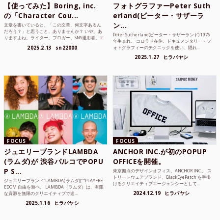
【使ってみた】Boring, inc.
フォトグラファーPeter Suth
の「Character Cou...
erland(ピーター・サザーラ
ン...
文章を書いていると、「この文章、何文字あるん
だろう？」と思うこと、ありませんか？ いや、あ
Peter Sutherland(ピーター・サザーランド) 1976
りますよね。ライター、ブロガー、SNS運用者、エ
年生まれ。 コロラド在住。ドキュメンタリー・フ
ンジニア、学生...
2025.2.13
sn22000
ォトグラフィーのテクニックを使い、隠れ...
2025.1.27
ヒラバヤシ
FOCUS
FOCUS
ジュエリーブランドLAMBDA
ANCHOR INC.が初のPOPUP
(ラムダ)が 渋谷パルコでPOPU
OFFICEを開催。
P S...
東京拠点のデザインオフィス、ANCHOR INC.。 ス
トリートウェアブランド、BlackEyePatch を手掛
ジュエリーブランド“LAMBDA( ラムダ))” “PLAYFRE
けるクリエイティブエージェンシーとして...
EDOM 自由を遊べ。 LAMBDA（ラムダ）は、有限
2024.12.19
ヒラバヤシ
な資源を無限のクリエイティブで追...
2025.1.16
ヒラバヤシ