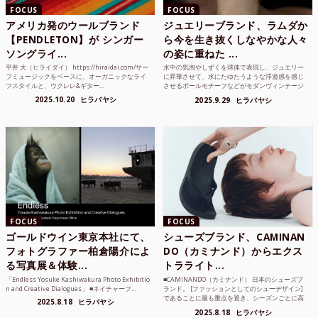
FOCUS
FOCUS
アメリカ発のウールブランド
ジュエリーブランド、ラムダか
【PENDLETON】が シンガー
ら今を生き抜くしなやかな人々
ソングライ...
の姿に重ねた ...
平井 大（ヒライダイ） https://hiraidai.com/サー
水中の気泡やしずくを球体で表現し、ジュエリー
フミュージックをベースに、オーガニックなライ
に昇華させて、水にたゆたうような浮遊感を感じ
フスタイルと、ウクレレ&ギター...
させるボールモチーフなどがモダンヴィンテージ
のような雰囲気も感じ...
2025.10.20
ヒラバヤシ
2025.9.29
ヒラバヤシ
FOCUS
FOCUS
ゴールドウイン東京本社にて、
シューズブランド、CAMINAN
フォトグラファー柏倉陽介によ
DO（カミナンド）からエクス
る写真展＆体験...
トラライト...
「Endless Yosuke Kashiwakura Photo Exhibitio
■CAMINANDO（カミナンド） 日本のシューズブ
n and Creative Dialogues」 ■ネイチャーフ...
ランド。 [ファッションとしてのシューデザイン]
であることに最も重点を置き、シーズンごとに高
2025.8.18
ヒラバヤシ
品質な素...
2025.8.18
ヒラバヤシ