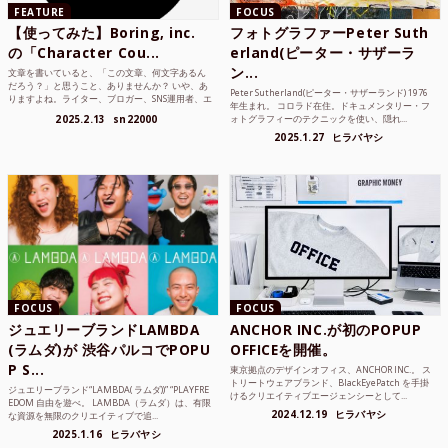
FEATURE
FOCUS
【使ってみた】Boring, inc.
フォトグラファーPeter Suth
の「Character Cou...
erland(ピーター・サザーラ
ン...
文章を書いていると、「この文章、何文字あるん
だろう？」と思うこと、ありませんか？ いや、あ
Peter Sutherland(ピーター・サザーランド) 1976
りますよね。ライター、ブロガー、SNS運用者、エ
年生まれ。 コロラド在住。ドキュメンタリー・フ
ンジニア、学生...
2025.2.13
sn22000
ォトグラフィーのテクニックを使い、隠れ...
2025.1.27
ヒラバヤシ
FOCUS
FOCUS
ジュエリーブランドLAMBDA
ANCHOR INC.が初のPOPUP
(ラムダ)が 渋谷パルコでPOPU
OFFICEを開催。
P S...
東京拠点のデザインオフィス、ANCHOR INC.。 ス
トリートウェアブランド、BlackEyePatch を手掛
ジュエリーブランド“LAMBDA( ラムダ))” “PLAYFRE
けるクリエイティブエージェンシーとして...
EDOM 自由を遊べ。 LAMBDA（ラムダ）は、有限
2024.12.19
ヒラバヤシ
な資源を無限のクリエイティブで追...
2025.1.16
ヒラバヤシ