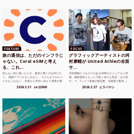
FEATURE
FOCUS
旅の通信は、ただのインフラじ
グラフィックアーティストの河
ゃない。Coral eSIMと考え
村康輔が United Athleの全面
る、これ...
サ...
知らない街に着いたとき、最初に開くのは何だろ
河村康輔とつながりのある仲間がビジュアルに登
う。 地図アプリかもしれない。 ホテルまでのルー
場。撮影場所となった千駄ヶ谷の人気店「ほそ島
トかもしれない。 空港から市内へ向かう電車の乗
や」で、Tシャツ各種が限定数、先着順で配布 こ
り方かもしれな...
れまでUnited...
2026.5.31
sn22000
2026.2.27
ヒラバヤシ