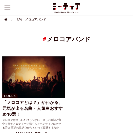
TAG : メロコアバンド
#
メロコアバンド
FOCUS
「メロコアとは？」がわかる、
元気が出る名曲・人気曲おすす
め10選！
メロコアは激しいだけじゃない！優しい歌詞と背
中を押すメロディーで聴く人をポジティブにさせ
る音楽 英語の歌詞だからといって躊躇するなか
れ。 メロディアスで...