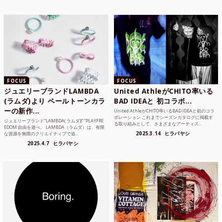
FOCUS
FOCUS
ジュエリーブランドLAMBDA
United AthleがCHITO率いる
(ラムダ)より ペールトーンカラ
BAD IDEAと 初コラボ...
ーの新作...
United AthleがCHITO率いるBAD IDEAと初のコラ
ボレーション これまでシーズンカタログに掲載す
ジュエリーブランド“LAMBDA( ラムダ))” “PLAYFRE
る取り組みとして、さまざまなアーティス...
EDOM 自由を遊べ。 LAMBDA（ラムダ）は、有限
2025.3.14
ヒラバヤシ
な資源を無限のクリエイティブで追...
2025.4.7
ヒラバヤシ