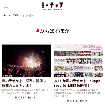
TAG : ぷちぱすぽ☆
#
ぷちぱすぽ☆
FOCUS
FOCUS
春の天使かよ！昼夜に開催し、
3/31 年度の天使かよ！suppo
熱狂の１日をレポ！
rted by MEETIA開催！
春間近の3連休初日に昼夜2部に分かれて、熱いス
3/31「年度の天使かよ！supported by MEETIA」
テージがのライブレポをお届けします！
今年度最後を締めくくるのは渋谷クアトロで天使
たちと一緒に！
2017.3.31
Na-ri.
2017.3.27
Na-ri.