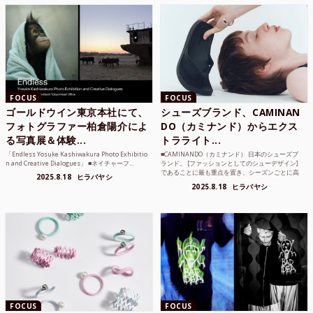
FOCUS
FOCUS
ゴールドウイン東京本社にて、
シューズブランド、CAMINAN
フォトグラファー柏倉陽介によ
DO（カミナンド）からエクス
る写真展＆体験...
トラライト...
「Endless Yosuke Kashiwakura Photo Exhibitio
■CAMINANDO（カミナンド） 日本のシューズブ
n and Creative Dialogues」 ■ネイチャーフ...
ランド。 [ファッションとしてのシューデザイン]
であることに最も重点を置き、シーズンごとに高
2025.8.18
ヒラバヤシ
品質な素...
2025.8.18
ヒラバヤシ
FOCUS
FOCUS