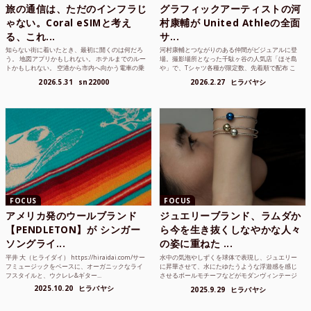
旅の通信は、ただのインフラじ
グラフィックアーティストの河
ゃない。Coral eSIMと考え
村康輔が United Athleの全面
る、これ...
サ...
知らない街に着いたとき、最初に開くのは何だろ
河村康輔とつながりのある仲間がビジュアルに登
う。 地図アプリかもしれない。 ホテルまでのルー
場。撮影場所となった千駄ヶ谷の人気店「ほそ島
トかもしれない。 空港から市内へ向かう電車の乗
や」で、Tシャツ各種が限定数、先着順で配布 こ
り方かもしれな...
れまでUnited...
2026.5.31
sn22000
2026.2.27
ヒラバヤシ
FOCUS
FOCUS
アメリカ発のウールブランド
ジュエリーブランド、ラムダか
【PENDLETON】が シンガー
ら今を生き抜くしなやかな人々
ソングライ...
の姿に重ねた ...
平井 大（ヒライダイ） https://hiraidai.com/サー
水中の気泡やしずくを球体で表現し、ジュエリー
フミュージックをベースに、オーガニックなライ
に昇華させて、水にたゆたうような浮遊感を感じ
フスタイルと、ウクレレ&ギター...
させるボールモチーフなどがモダンヴィンテージ
のような雰囲気も感じ...
2025.10.20
ヒラバヤシ
2025.9.29
ヒラバヤシ