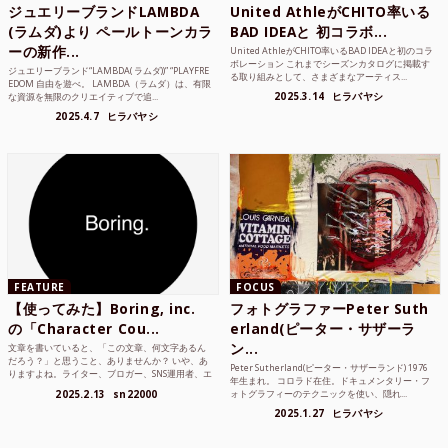
ジュエリーブランドLAMBDA
United AthleがCHITO率いる
(ラムダ)より ペールトーンカラ
BAD IDEAと 初コラボ...
ーの新作...
United AthleがCHITO率いるBAD IDEAと初のコラ
ボレーション これまでシーズンカタログに掲載す
ジュエリーブランド“LAMBDA( ラムダ))” “PLAYFRE
る取り組みとして、さまざまなアーティス...
EDOM 自由を遊べ。 LAMBDA（ラムダ）は、有限
2025.3.14
ヒラバヤシ
な資源を無限のクリエイティブで追...
2025.4.7
ヒラバヤシ
FEATURE
FOCUS
【使ってみた】Boring, inc.
フォトグラファーPeter Suth
の「Character Cou...
erland(ピーター・サザーラ
ン...
文章を書いていると、「この文章、何文字あるん
だろう？」と思うこと、ありませんか？ いや、あ
Peter Sutherland(ピーター・サザーランド) 1976
りますよね。ライター、ブロガー、SNS運用者、エ
年生まれ。 コロラド在住。ドキュメンタリー・フ
ンジニア、学生...
2025.2.13
sn22000
ォトグラフィーのテクニックを使い、隠れ...
2025.1.27
ヒラバヤシ