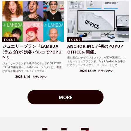
FOCUS
FOCUS
ジュエリーブランドLAMBDA
ANCHOR INC.が初のPOPUP
(ラムダ)が 渋谷パルコでPOPU
OFFICEを開催。
P S...
東京拠点のデザインオフィス、ANCHOR INC.。 ス
トリートウェアブランド、BlackEyePatch を手掛
ジュエリーブランド“LAMBDA( ラムダ))” “PLAYFRE
けるクリエイティブエージェンシーとして...
EDOM 自由を遊べ。 LAMBDA（ラムダ）は、有限
2024.12.19
ヒラバヤシ
な資源を無限のクリエイティブで追...
2025.1.16
ヒラバヤシ
MORE