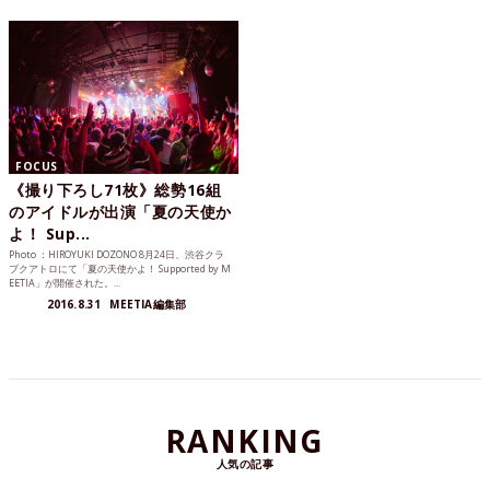
FOCUS
《撮り下ろし71枚》総勢16組
のアイドルが出演「夏の天使か
よ！ Sup...
Photo ：HIROYUKI DOZONO 8月24日、渋谷クラ
ブクアトロにて「夏の天使かよ！ Supported by M
EETIA」が開催された。...
2016.8.31
MEETIA編集部
RANKING
人気の記事