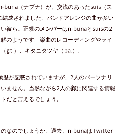
buna（ナブナ）が、交流のあったsuis（ス
年に結成されました。バンドアレンジの曲が多い
多い彼ら。正規の
メンバー
はn-bunaとsuisの2
正解のようです。楽曲のレコーディングやライ
gt.）、キタニタツヤ（ba.）、
活動歴が記載されていますが、2人のパーソナリ
いません。当然ながら2人の
顔
に関連する情報
ットだと言えるでしょう。
のでしょうか。過去、n-bunaはTwitter