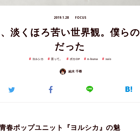
2019.1.28
FOCUS
、淡くほろ苦い世界観。僕ら
だった
ヨルシカ
言って。
ボカロP
n-buna
suis
結木 千尋
放つ青春ポップユニット『ヨルシカ』の魅