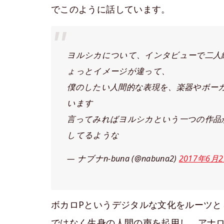
でこのように話しています。
ヨルシカについて、インタビューで二人
ょっとイメージが違って、
僕のしたい人間的な表現を、楽器やボー
います
言ってみればヨルシカという一つの作品
してるような
— ナブナn-buna (@nabuna2)
2017年6月
ボカロPというデジタルな文化をルーツと
ではなく生身の人間の声を起用し、アナログ