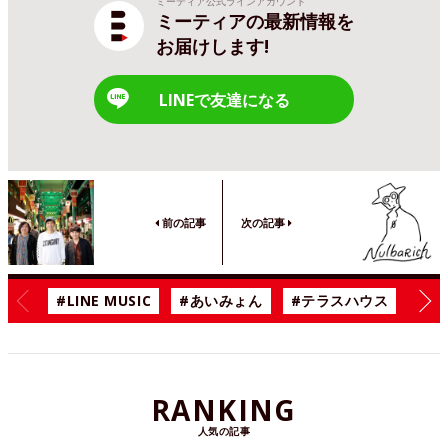
ミーティア公式ラインアカウント
ミーティアの最新情報を
お届けします!
LINEで友達になる
前の記事
次の記事
#LINE MUSIC
#あいみょん
#テラスハウス
#漫
RANKING
人気の記事