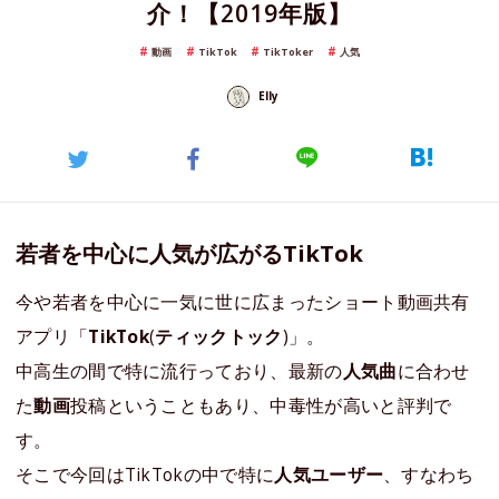
介！【2019年版】
動画
TikTok
TikToker
人気
Elly
若者を中心に人気が広がるTikTok
今や若者を中心に一気に世に広まったショート動画共有
アプリ「
TikTok
(
ティックトック
)」。
中高生の間で特に流行っており、最新の
人気曲
に合わせ
た
動画
投稿ということもあり、中毒性が高いと評判で
す。
そこで今回はTikTokの中で特に
人気ユーザー
、すなわち