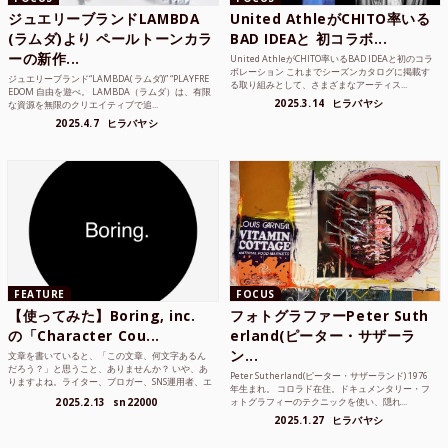
ジュエリーブランドLAMBDA
United AthleがCHITO率いる
(ラムダ)より ペールトーンカラ
BAD IDEAと 初コラボ...
ーの新作...
United AthleがCHITO率いるBAD IDEAと初のコラ
ボレーション これまでシーズンカタログに掲載す
ジュエリーブランド“LAMBDA( ラムダ))” “PLAYFRE
る取り組みとして、さまざまなアーティス...
EDOM 自由を遊べ。 LAMBDA（ラムダ）は、有限
2025.3.14
ヒラバヤシ
な資源を無限のクリエイティブで追...
2025.4.7
ヒラバヤシ
FEATURE
FOCUS
【使ってみた】Boring, inc.
フォトグラファーPeter Suth
の「Character Cou...
erland(ピーター・サザーラ
ン...
文章を書いていると、「この文章、何文字あるん
だろう？」と思うこと、ありませんか？ いや、あ
Peter Sutherland(ピーター・サザーランド) 1976
りますよね。ライター、ブロガー、SNS運用者、エ
年生まれ。 コロラド在住。ドキュメンタリー・フ
ンジニア、学生...
2025.2.13
sn22000
ォトグラフィーのテクニックを使い、隠れ...
2025.1.27
ヒラバヤシ