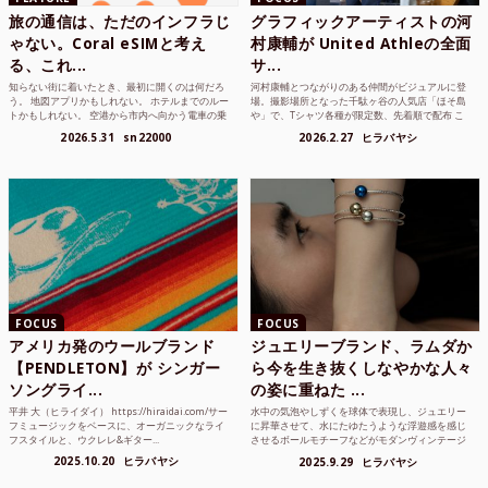
旅の通信は、ただのインフラじ
グラフィックアーティストの河
ゃない。Coral eSIMと考え
村康輔が United Athleの全面
る、これ...
サ...
知らない街に着いたとき、最初に開くのは何だろ
河村康輔とつながりのある仲間がビジュアルに登
う。 地図アプリかもしれない。 ホテルまでのルー
場。撮影場所となった千駄ヶ谷の人気店「ほそ島
トかもしれない。 空港から市内へ向かう電車の乗
や」で、Tシャツ各種が限定数、先着順で配布 こ
り方かもしれな...
れまでUnited...
2026.5.31
sn22000
2026.2.27
ヒラバヤシ
FOCUS
FOCUS
アメリカ発のウールブランド
ジュエリーブランド、ラムダか
【PENDLETON】が シンガー
ら今を生き抜くしなやかな人々
ソングライ...
の姿に重ねた ...
平井 大（ヒライダイ） https://hiraidai.com/サー
水中の気泡やしずくを球体で表現し、ジュエリー
フミュージックをベースに、オーガニックなライ
に昇華させて、水にたゆたうような浮遊感を感じ
フスタイルと、ウクレレ&ギター...
させるボールモチーフなどがモダンヴィンテージ
のような雰囲気も感じ...
2025.10.20
ヒラバヤシ
2025.9.29
ヒラバヤシ