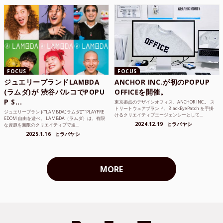
FOCUS
FOCUS
ジュエリーブランドLAMBDA
ANCHOR INC.が初のPOPUP
(ラムダ)が 渋谷パルコでPOPU
OFFICEを開催。
P S...
東京拠点のデザインオフィス、ANCHOR INC.。 ス
トリートウェアブランド、BlackEyePatch を手掛
ジュエリーブランド“LAMBDA( ラムダ))” “PLAYFRE
けるクリエイティブエージェンシーとして...
EDOM 自由を遊べ。 LAMBDA（ラムダ）は、有限
2024.12.19
ヒラバヤシ
な資源を無限のクリエイティブで追...
2025.1.16
ヒラバヤシ
MORE