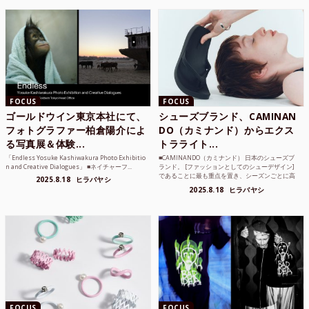
FOCUS
FOCUS
ゴールドウイン東京本社にて、
シューズブランド、CAMINAN
フォトグラファー柏倉陽介によ
DO（カミナンド）からエクス
る写真展＆体験...
トラライト...
「Endless Yosuke Kashiwakura Photo Exhibitio
■CAMINANDO（カミナンド） 日本のシューズブ
n and Creative Dialogues」 ■ネイチャーフ...
ランド。 [ファッションとしてのシューデザイン]
であることに最も重点を置き、シーズンごとに高
2025.8.18
ヒラバヤシ
品質な素...
2025.8.18
ヒラバヤシ
FOCUS
FOCUS