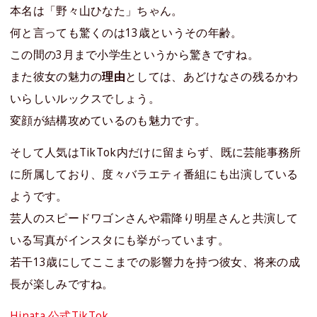
本名は「野々山ひなた」ちゃん。
何と言っても驚くのは13歳というその年齢。
この間の3月まで小学生というから驚きですね。
また彼女の魅力の
理由
としては、あどけなさの残るかわ
いらしいルックスでしょう。
変顔が結構攻めているのも魅力です。
そして人気はTikTok内だけに留まらず、既に芸能事務所
に所属しており、度々バラエティ番組にも出演している
ようです。
芸人のスピードワゴンさんや霜降り明星さんと共演して
いる写真がインスタにも挙がっています。
若干13歳にしてここまでの影響力を持つ彼女、将来の成
長が楽しみですね。
Hinata 公式TikTok