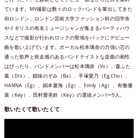
ています。MV撮影は数々のロックバンドを輩出してきた
街ロンドン。ロンドン芸術大学ファッション科の旧学舎
やイギリスの有名ミュージシャンが集まるパーティハウ
スなどで撮影が行われロックの聖地をバックにデビュー
曲を歌い上げています。ボーカル松本璃奈の力強い芯の
通った歌声と疾走感のあるバンドテイストな楽曲の相性
はぴったり。バンドメンバーは松本璃奈（Vo）、森ふた
葉（Drs）、鏡味のぞみ（Ba）、手塚愛乃（Eg,Cho）、
HANNA（Eg）、絹本夏海（Eg）、Emily（Ag）、有働優
菜（Key）、田村愛美鈴（Key）の選抜メンバー9人。
歌いたくて歌いたくて