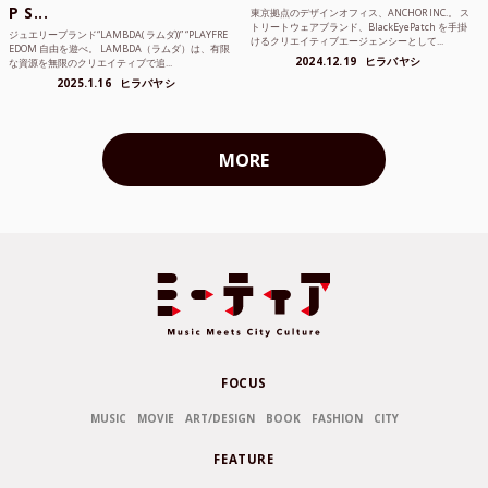
P S...
東京拠点のデザインオフィス、ANCHOR INC.。 ス
トリートウェアブランド、BlackEyePatch を手掛
ジュエリーブランド“LAMBDA( ラムダ))” “PLAYFRE
けるクリエイティブエージェンシーとして...
EDOM 自由を遊べ。 LAMBDA（ラムダ）は、有限
2024.12.19
ヒラバヤシ
な資源を無限のクリエイティブで追...
2025.1.16
ヒラバヤシ
MORE
FOCUS
MUSIC
MOVIE
ART/DESIGN
BOOK
FASHION
CITY
FEATURE