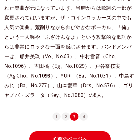
れた楽曲が元になっています。当時からは歌詞の一部が
変更されてはいますが、ザ・コインロッカーズの中でも
人気の楽曲。荒削りながら伸びやかなボーカル、「俺」
という一人称や「ふざけんなよ」という攻撃的な歌詞か
らは非常にロックな一面を感じさせます。バンドメンバ
ーは、船井美玖（Vo、No.63）、中村雪音（Cho、
No.1096）、吉田桃（Eg、No.1029）、戸谷奈桜実
（Ag.Cho、No.
1093
）、YURI （Ba、No.1031）、中島す
みれ（Ba、No.277）、山本愛華（Drs、No.576）、ゴリ
ヤノバ・ズラータ（Key、No.1080）の8人。
1
2
3
4
前のページへ