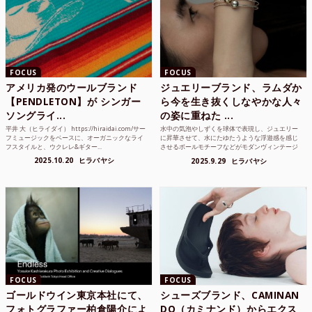
FOCUS
FOCUS
アメリカ発のウールブランド
ジュエリーブランド、ラムダか
【PENDLETON】が シンガー
ら今を生き抜くしなやかな人々
ソングライ...
の姿に重ねた ...
平井 大（ヒライダイ） https://hiraidai.com/サー
水中の気泡やしずくを球体で表現し、ジュエリー
フミュージックをベースに、オーガニックなライ
に昇華させて、水にたゆたうような浮遊感を感じ
フスタイルと、ウクレレ&ギター...
させるボールモチーフなどがモダンヴィンテージ
のような雰囲気も感じ...
2025.10.20
ヒラバヤシ
2025.9.29
ヒラバヤシ
FOCUS
FOCUS
ゴールドウイン東京本社にて、
シューズブランド、CAMINAN
フォトグラファー柏倉陽介によ
DO（カミナンド）からエクス