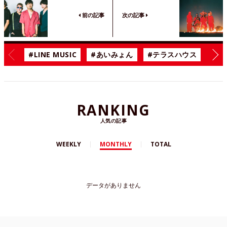
前の記事
次の記事
#LINE MUSIC
#あいみょん
#テラスハウス
#漫
RANKING
人気の記事
WEEKLY
MONTHLY
TOTAL
データがありません