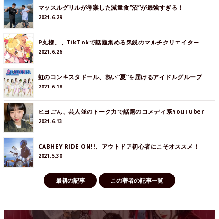
マッスルグリルが考案した減量食”沼”が最強すぎる！
2021.6.29
P丸様。、TikTokで話題集める気鋭のマルチクリエイター
2021.6.26
虹のコンキスタドール、熱い“夏”を届けるアイドルグループ
2021.6.18
ヒヨごん、芸人並のトーク力で話題のコメディ系YouTuber
2021.6.13
CABHEY RIDE ON!!、アウトドア初心者にこそオススメ！
2021.5.30
最初の記事
この著者の記事一覧