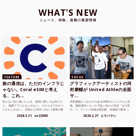
WHAT'S NEW
ニュース、特集、連載の最新情報
FEATURE
FOCUS
旅の通信は、ただのインフラじ
グラフィックアーティストの河
ゃない。Coral eSIMと考え
村康輔が United Athleの全面
る、これ...
サ...
知らない街に着いたとき、最初に開くのは何だろ
河村康輔とつながりのある仲間がビジュアルに登
う。 地図アプリかもしれない。 ホテルまでのルー
場。撮影場所となった千駄ヶ谷の人気店「ほそ島
トかもしれない。 空港から市内へ向かう電車の乗
や」で、Tシャツ各種が限定数、先着順で配布 こ
り方かもしれな...
れまでUnited...
2026.5.31
sn22000
2026.2.27
ヒラバヤシ