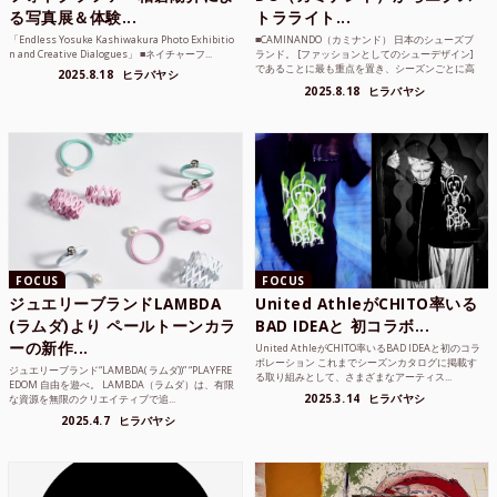
る写真展＆体験...
トラライト...
「Endless Yosuke Kashiwakura Photo Exhibitio
■CAMINANDO（カミナンド） 日本のシューズブ
n and Creative Dialogues」 ■ネイチャーフ...
ランド。 [ファッションとしてのシューデザイン]
であることに最も重点を置き、シーズンごとに高
2025.8.18
ヒラバヤシ
品質な素...
2025.8.18
ヒラバヤシ
FOCUS
FOCUS
ジュエリーブランドLAMBDA
United AthleがCHITO率いる
(ラムダ)より ペールトーンカラ
BAD IDEAと 初コラボ...
ーの新作...
United AthleがCHITO率いるBAD IDEAと初のコラ
ボレーション これまでシーズンカタログに掲載す
ジュエリーブランド“LAMBDA( ラムダ))” “PLAYFRE
る取り組みとして、さまざまなアーティス...
EDOM 自由を遊べ。 LAMBDA（ラムダ）は、有限
2025.3.14
ヒラバヤシ
な資源を無限のクリエイティブで追...
2025.4.7
ヒラバヤシ