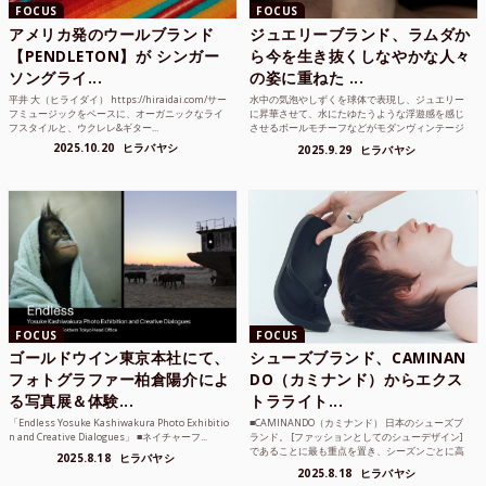
FOCUS
FOCUS
アメリカ発のウールブランド
ジュエリーブランド、ラムダか
【PENDLETON】が シンガー
ら今を生き抜くしなやかな人々
ソングライ...
の姿に重ねた ...
平井 大（ヒライダイ） https://hiraidai.com/サー
水中の気泡やしずくを球体で表現し、ジュエリー
フミュージックをベースに、オーガニックなライ
に昇華させて、水にたゆたうような浮遊感を感じ
フスタイルと、ウクレレ&ギター...
させるボールモチーフなどがモダンヴィンテージ
のような雰囲気も感じ...
2025.10.20
ヒラバヤシ
2025.9.29
ヒラバヤシ
FOCUS
FOCUS
ゴールドウイン東京本社にて、
シューズブランド、CAMINAN
フォトグラファー柏倉陽介によ
DO（カミナンド）からエクス
る写真展＆体験...
トラライト...
「Endless Yosuke Kashiwakura Photo Exhibitio
■CAMINANDO（カミナンド） 日本のシューズブ
n and Creative Dialogues」 ■ネイチャーフ...
ランド。 [ファッションとしてのシューデザイン]
であることに最も重点を置き、シーズンごとに高
2025.8.18
ヒラバヤシ
品質な素...
2025.8.18
ヒラバヤシ