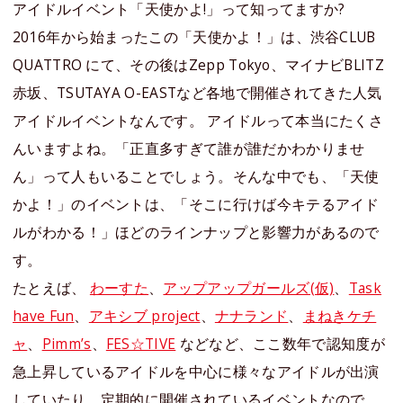
アイドルイベント「天使かよ!」って知ってますか?
2016年から始まったこの「天使かよ！」は、渋谷CLUB
QUATTRO にて、その後はZepp Tokyo、マイナビBLITZ
赤坂、TSUTAYA O-EASTなど各地で開催されてきた人気
アイドルイベントなんです。 アイドルって本当にたくさ
んいますよね。「正直多すぎて誰が誰だかわかりませ
ん」って人もいることでしょう。そんな中でも、「天使
かよ！」のイベントは、「そこに行けば今キテるアイド
ルがわかる！」ほどのラインナップと影響力があるので
す。
たとえば、
わーすた
、
アップアップガールズ(仮)
、
Task
have Fun
、
アキシブ project
、
ナナランド
、
まねきケチ
ャ
、
Pimm’s
、
FES☆TIVE
などなど、ここ数年で認知度が
急上昇しているアイドルを中心に様々なアイドルが出演
していたり、定期的に開催されているイベントなので