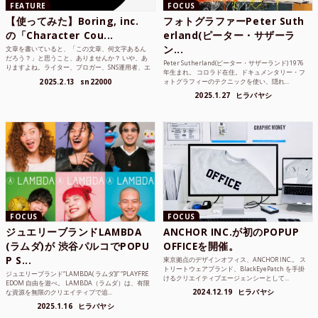
FEATURE
FOCUS
【使ってみた】Boring, inc.
フォトグラファーPeter Suth
の「Character Cou...
erland(ピーター・サザーラ
ン...
文章を書いていると、「この文章、何文字あるん
だろう？」と思うこと、ありませんか？ いや、あ
Peter Sutherland(ピーター・サザーランド) 1976
りますよね。ライター、ブロガー、SNS運用者、エ
年生まれ。 コロラド在住。ドキュメンタリー・フ
ンジニア、学生...
2025.2.13
sn22000
ォトグラフィーのテクニックを使い、隠れ...
2025.1.27
ヒラバヤシ
FOCUS
FOCUS
ジュエリーブランドLAMBDA
ANCHOR INC.が初のPOPUP
(ラムダ)が 渋谷パルコでPOPU
OFFICEを開催。
P S...
東京拠点のデザインオフィス、ANCHOR INC.。 ス
トリートウェアブランド、BlackEyePatch を手掛
ジュエリーブランド“LAMBDA( ラムダ))” “PLAYFRE
けるクリエイティブエージェンシーとして...
EDOM 自由を遊べ。 LAMBDA（ラムダ）は、有限
2024.12.19
ヒラバヤシ
な資源を無限のクリエイティブで追...
2025.1.16
ヒラバヤシ