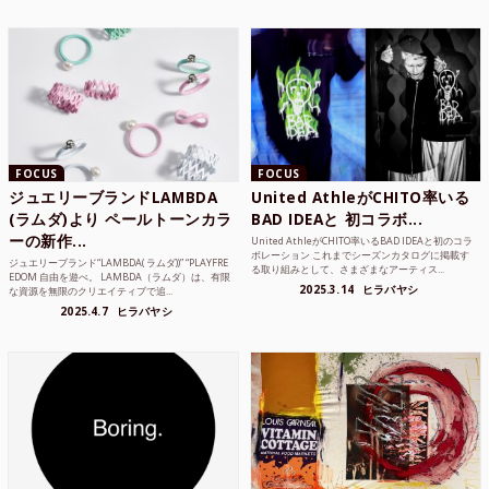
FOCUS
FOCUS
ジュエリーブランドLAMBDA
United AthleがCHITO率いる
(ラムダ)より ペールトーンカラ
BAD IDEAと 初コラボ...
ーの新作...
United AthleがCHITO率いるBAD IDEAと初のコラ
ボレーション これまでシーズンカタログに掲載す
ジュエリーブランド“LAMBDA( ラムダ))” “PLAYFRE
る取り組みとして、さまざまなアーティス...
EDOM 自由を遊べ。 LAMBDA（ラムダ）は、有限
2025.3.14
ヒラバヤシ
な資源を無限のクリエイティブで追...
2025.4.7
ヒラバヤシ