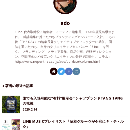
ado
E inc. 代表取締役／編集者 ミーティア編集長。 1978年鹿児島県生ま
れ。 雑誌編集に携ったのちブランディングカンパニーに入社。 その
後『THE DAY』の編集長兼クリエイティブディレクターに就任。 同
誌を退いたのち、自身のクリエイティブカンパニー「E inc.」を設
立。 ブランディング、メディア製作、商品企画、WEBディレクショ
ン、空間演出など幅広いクリエイティブの分野で活動中。 コラム：
http://www.nepenthes.co.jp/ado/up_date/column.html
● 著者の最近の記事
誰でも入場可能な“有料”展示会TシャツブランドTANG TANG
の挑戦
2020.2.14
LINE MUSICプレイリスト『昭和グルーヴが令和にキ・テ・ル
☆』