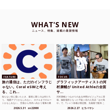
WHAT'S NEW
ニュース、特集、連載の最新情報
FEATURE
FOCUS
旅の通信は、ただのインフラじ
グラフィックアーティストの河
ゃない。Coral eSIMと考え
村康輔が United Athleの全面
る、これ...
サ...
知らない街に着いたとき、最初に開くのは何だろ
河村康輔とつながりのある仲間がビジュアルに登
う。 地図アプリかもしれない。 ホテルまでのルー
場。撮影場所となった千駄ヶ谷の人気店「ほそ島
トかもしれない。 空港から市内へ向かう電車の乗
や」で、Tシャツ各種が限定数、先着順で配布 こ
り方かもしれな...
れまでUnited...
2026.5.31
sn22000
2026.2.27
ヒラバヤシ