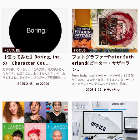
FEATURE
FOCUS
【使ってみた】Boring, inc.
フォトグラファーPeter Suth
の「Character Cou...
erland(ピーター・サザーラ
ン...
文章を書いていると、「この文章、何文字あるん
だろう？」と思うこと、ありませんか？ いや、あ
Peter Sutherland(ピーター・サザーランド) 1976
りますよね。ライター、ブロガー、SNS運用者、エ
年生まれ。 コロラド在住。ドキュメンタリー・フ
ンジニア、学生...
2025.2.13
sn22000
ォトグラフィーのテクニックを使い、隠れ...
2025.1.27
ヒラバヤシ