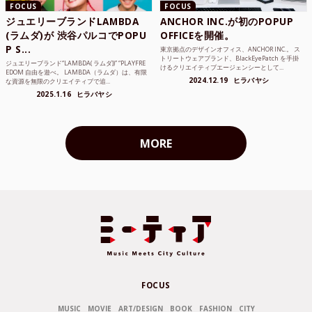
FOCUS
FOCUS
ジュエリーブランドLAMBDA
ANCHOR INC.が初のPOPUP
(ラムダ)が 渋谷パルコでPOPU
OFFICEを開催。
P S...
東京拠点のデザインオフィス、ANCHOR INC.。 ス
トリートウェアブランド、BlackEyePatch を手掛
ジュエリーブランド“LAMBDA( ラムダ))” “PLAYFRE
けるクリエイティブエージェンシーとして...
EDOM 自由を遊べ。 LAMBDA（ラムダ）は、有限
2024.12.19
ヒラバヤシ
な資源を無限のクリエイティブで追...
2025.1.16
ヒラバヤシ
MORE
FOCUS
MUSIC
MOVIE
ART/DESIGN
BOOK
FASHION
CITY