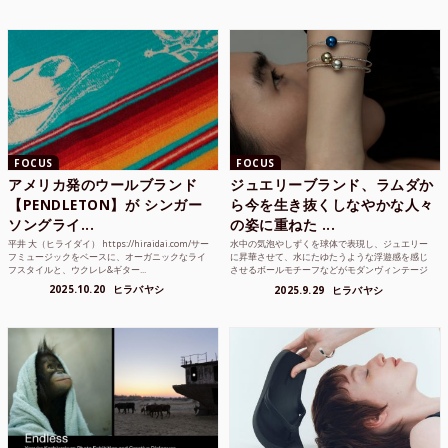
FOCUS
FOCUS
アメリカ発のウールブランド
ジュエリーブランド、ラムダか
【PENDLETON】が シンガー
ら今を生き抜くしなやかな人々
ソングライ...
の姿に重ねた ...
平井 大（ヒライダイ） https://hiraidai.com/サー
水中の気泡やしずくを球体で表現し、ジュエリー
フミュージックをベースに、オーガニックなライ
に昇華させて、水にたゆたうような浮遊感を感じ
フスタイルと、ウクレレ&ギター...
させるボールモチーフなどがモダンヴィンテージ
のような雰囲気も感じ...
2025.10.20
ヒラバヤシ
2025.9.29
ヒラバヤシ