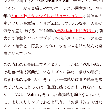
ツ大会で起用されたORANGE RANGE「チャンピオーネ」
はイントロから合唱しやすいコーラスが用意され、2010
年の
Superfly「タマシイレボリューション」
は開催国の
南アフリカを意識したリズムに、パワフルなボーカルが
気分を盛り上げる。2014年の
椎名林檎「NIPPON」
は前
大会で印象的だったブブゼラを想起させるホイッスルに
３３７拍子と、応援ソングのエッセンスを詰め込んだ楽
曲になっていた。
この流れの延長線上で考えると、たしかに「VOLT-AGE」
は毛色の違う楽曲だ。体をリズムに委ね、祭りの熱狂に
飲まれるのは楽しい。そうした一体感や歓喜の感覚を求
めていた人にとっては、退屈に感じるかもしれない。だ
が、「VOLT-AGE」はそうした高揚感を煽らない代わり
に、よりスリリングであると思う。「お祭り的」ではな