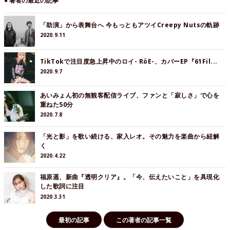
● 著者の最近の記事
「助演」から表舞台へ 今もっともアツイCreepy Nutsの軌跡
2020.9.11
TikTokで注目度急上昇中のロイ- RöE-、カバーEP『61Fil...
2020.9.7
あいみょん初の無観客配信ライブ、ファンと「寂しさ」で心を
重ねた50分
2020.7.8
「光と影」を歌い続ける、家入レオ。その魅力を楽曲から紐解
く
2020.4.22
福原遥、新曲『透明クリア』。「今、伝えたいこと」を具現化
した歌詞に注目
2020.3.31
最初の記事
この著者の記事一覧