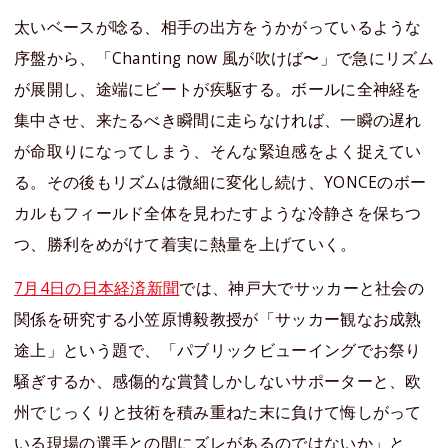
太いベースが唸る、相手の出方をうかがっているような
序盤から、「Chanting now 風が吹けば〜」で急にリズム
が展開し、途端にビートが疾駆する。ボールに全神経を
集中させ、来たるべき瞬間に走らなければ、一瞬の遅れ
が命取りになってしまう、そんな緊迫感をよく捉えてい
る。その後もリズムは微細に変化し続け、YONCEのボー
カルもフィールド全体を見わたすような冷静さを保ちつ
つ、勝利をめがけて着実に熱量を上げていく。
7月4日の日本経済新聞
では、神戸大でサッカーと社会の
関係を研究する小笠原博毅教授が「サッカー観なお成熟
途上」という題で、「パブリックビューイングでお祭り
騒ぎするか、感傷的な賞賛しかしないサポーターと、欧
州でじっくりと技術を積み重ねた末に負けて悔しがって
いる現場の選手との間にズレがあるのではないか」と