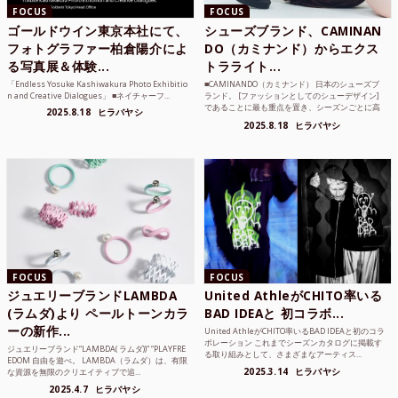
FOCUS
FOCUS
ゴールドウイン東京本社にて、
シューズブランド、CAMINAN
フォトグラファー柏倉陽介によ
DO（カミナンド）からエクス
る写真展＆体験...
トラライト...
「Endless Yosuke Kashiwakura Photo Exhibitio
■CAMINANDO（カミナンド） 日本のシューズブ
n and Creative Dialogues」 ■ネイチャーフ...
ランド。 [ファッションとしてのシューデザイン]
であることに最も重点を置き、シーズンごとに高
2025.8.18
ヒラバヤシ
品質な素...
2025.8.18
ヒラバヤシ
FOCUS
FOCUS
ジュエリーブランドLAMBDA
United AthleがCHITO率いる
(ラムダ)より ペールトーンカラ
BAD IDEAと 初コラボ...
ーの新作...
United AthleがCHITO率いるBAD IDEAと初のコラ
ボレーション これまでシーズンカタログに掲載す
ジュエリーブランド“LAMBDA( ラムダ))” “PLAYFRE
る取り組みとして、さまざまなアーティス...
EDOM 自由を遊べ。 LAMBDA（ラムダ）は、有限
2025.3.14
ヒラバヤシ
な資源を無限のクリエイティブで追...
2025.4.7
ヒラバヤシ