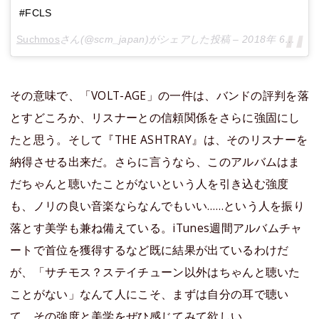
#FCLS
Suchmos
さん(@scm_japan)がシェアした投稿 –
2018年 6月月22日午前2時01分PDT
その意味で、「VOLT-AGE」の一件は、バンドの評判を落
とすどころか、リスナーとの信頼関係をさらに強固にし
たと思う。そして『THE ASHTRAY』は、そのリスナーを
納得させる出来だ。さらに言うなら、このアルバムはま
だちゃんと聴いたことがないという人を引き込む強度
も、ノリの良い音楽ならなんでもいい……という人を振り
落とす美学も兼ね備えている。iTunes週間アルバムチャ
ートで首位を獲得するなど既に結果が出ているわけだ
が、「サチモス？ステイチューン以外はちゃんと聴いた
ことがない」なんて人にこそ、まずは自分の耳で聴い
て、その強度と美学をぜひ感じてみて欲しい。