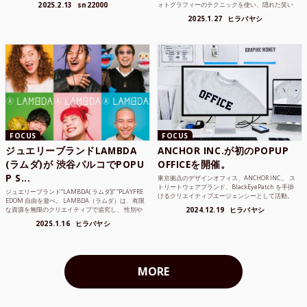
2025.2.13
sn22000
ォトグラフィーのテクニックを使い、隠れた笑い
は意外と多い。で...
や美を撮り続けているフォトグラファーでフィ...
2025.1.27
ヒラバヤシ
FOCUS
FOCUS
ジュエリーブランドLAMBDA
ANCHOR INC.が初のPOPUP
(ラムダ)が 渋谷パルコでPOPU
OFFICEを開催。
P S...
東京拠点のデザインオフィス、ANCHOR INC.。 ス
トリートウェアブランド、BlackEyePatch を手掛
ジュエリーブランド“LAMBDA( ラムダ))” “PLAYFRE
けるクリエイティブエージェンシーとして活動。
EDOM 自由を遊べ。 LAMBDA（ラムダ）は、有限
Mercedes Anchor inc. ...
な資源を無限のクリエイティブで追究し、 性別や
2024.12.19
ヒラバヤシ
年齢の枠を超えボーダレスなジュエリ...
2025.1.16
ヒラバヤシ
MORE