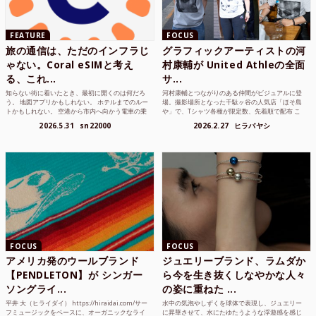
FEATURE
FOCUS
旅の通信は、ただのインフラじ
グラフィックアーティストの河
ゃない。Coral eSIMと考え
村康輔が United Athleの全面
る、これ...
サ...
知らない街に着いたとき、最初に開くのは何だろ
河村康輔とつながりのある仲間がビジュアルに登
う。 地図アプリかもしれない。 ホテルまでのルー
場。撮影場所となった千駄ヶ谷の人気店「ほそ島
トかもしれない。 空港から市内へ向かう電車の乗
や」で、Tシャツ各種が限定数、先着順で配布 こ
り方かもしれない。 あるいは、ひとまず音楽を流
れまでUnited Athle（ユナイテッドアスレ）は、
2026.5.31
sn22000
2026.2.27
ヒラバヤシ
して、その街の空...
さまざまな...
FOCUS
FOCUS
アメリカ発のウールブランド
ジュエリーブランド、ラムダか
【PENDLETON】が シンガー
ら今を生き抜くしなやかな人々
ソングライ...
の姿に重ねた ...
平井 大（ヒライダイ） https://hiraidai.com/サー
水中の気泡やしずくを球体で表現し、ジュエリー
フミュージックをベースに、オーガニックなライ
に昇華させて、水にたゆたうような浮遊感を感じ