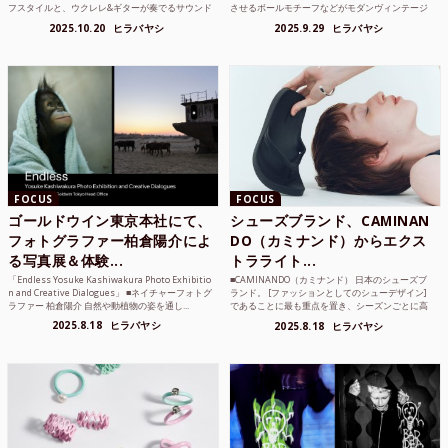
フスタイルと、ウクレレ&ギターが奏でるサウンド
させるボールモチーフなどがモダンヴィンテージ
で注目を集めるシンガ ーソングラ...
のような雰囲気も感じさせるLAMBDA の新しいコ
2025.10.20
ヒラバヤシ
2025.9.29
ヒラバヤシ
レクションを202...
FOCUS
FOCUS
ゴールドウイン東京本社にて、
シューズブランド、CAMINAN
フォトグラファー柏倉陽介によ
DO（カミナンド）からエクス
る写真展＆体験...
トラライト...
「Endless Yosuke Kashiwakura Photo Exhibitio
■CAMINANDO（カミナンド） 日本のシューズブ
n and Creative Dialogues」 ■ネイチャーフォトグ
ランド。 [ファッションとしてのシューデザイン]
ラファー 柏倉陽介 自然や動植物の姿を通し...
であることに最も重点を置き、シーズンごとに高
品質な素材を厳選し、伝統的な靴作りの技術を今
2025.8.18
ヒラバヤシ
2025.8.18
ヒラバヤシ
でも持つメキ...