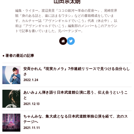
山田宗太朗
編集・ライター。渡辺美里『ココロ銀河〜革命の星座〜』、尾崎世界
観『身のある話と、歯に詰まるワタシ』などの書籍構成をしていま
す。カルチャー誌『アヴァンギャルドでいこう』代表（休止中）。以
前は『アヴァンギャルドでいこう』編集部のメンバーもこのアカウン
トで記事を書いていました。元バーテンダー。
● 著者の最近の記事
安斉かれん『現実カメラ』7作連続リリースで見つける自分らし
さ
2022.1.24
あいみょん弾き語り日本武道館公演に思う、伝え合うというこ
と
2021.12.13
ちゃんみな、集大成となる日本武道館単独公演を経て、次のス
テージへ
2021.11.11