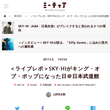
MUSIC
＜ライブレポ＞SKY-HIがキング・オブ・ポップになった日＠日本武道館
SKY-HI（AAA・日高光啓）がブレイクすると言われる４つの理
由
＜インタビュー＞SKY-HIが語る、「Silly Game」に込めた現代
への違和感
2017.5.8
FOCUS
＜ライブレポ＞SKY-HIがキング・オ
ブ・ポップになった日＠日本武道館
SKY-HI
OLIVE
日高光啓
SKY-HI HALL TOUR 2017〜WELIVE〜
山田宗太朗