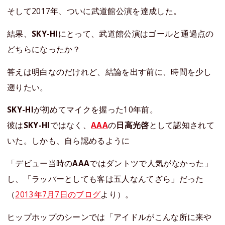
そして2017年、ついに武道館公演を達成した。
結果、
SKY-HI
にとって、武道館公演はゴールと通過点の
どちらになったか？
答えは明白なのだけれど、結論を出す前に、時間を少し
遡りたい。
SKY-HI
が初めてマイクを握った10年前。
彼は
SKY-HI
ではなく、
AAA
の
日高光啓
として認知されて
いた。しかも、自ら認めるように
「デビュー当時の
AAA
ではダントツで人気がなかった」
し、「ラッパーとしても客は五人なんてざら」だった
（
2013年7月7日のブログ
より）。
ヒップホップのシーンでは「アイドルがこんな所に来や