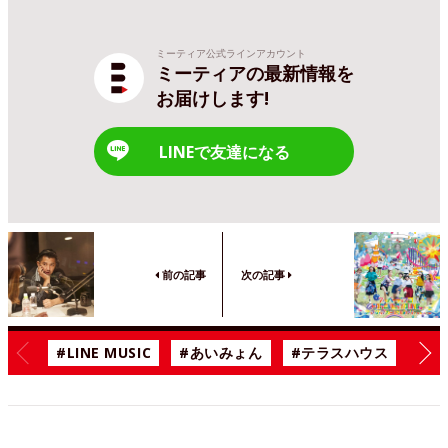
ミーティア公式ラインアカウント
ミーティアの最新情報を
お届けします!
LINEで友達になる
前の記事
次の記事
#LINE MUSIC
#あいみょん
#テラスハウス
#漫