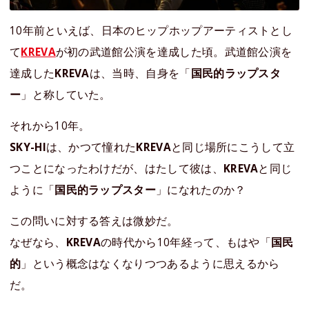
10年前といえば、日本のヒップホップアーティストとし
て
KREVA
が初の武道館公演を達成した頃。武道館公演を
達成した
KREVA
は、当時、自身を「
国民的ラップスタ
ー
」と称していた。
それから10年。
SKY-HI
は、かつて憧れた
KREVA
と同じ場所にこうして立
つことになったわけだが、はたして彼は、
KREVA
と同じ
ように「
国民的ラップスター
」になれたのか？
この問いに対する答えは微妙だ。
なぜなら、
KREVA
の時代から10年経って、もはや「
国民
的
」という概念はなくなりつつあるように思えるから
だ。