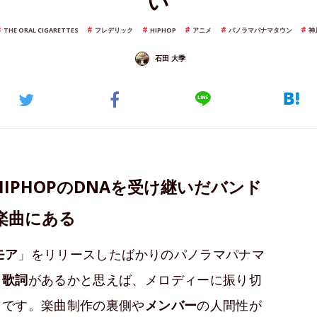
い
THE ORAL CIGARETTES
フレデリック
HIPHOP
アニメ
パノラマパナマタウン
神
石田 大季
IPHOPのDNAを受け継いだバンド
楽曲にある
モア
」をリリースしたばかりのパノラマパナマ
る
歌詞
があるかと思えば、メロディーに振り切
力です。楽曲制作の裏側や
メンバー
の人間性が