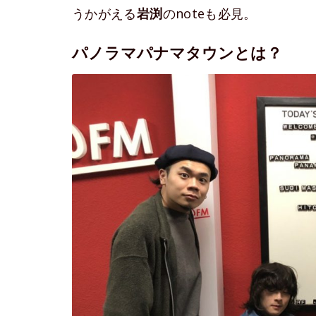
うかがえる
岩渕
のnoteも必見。
パノラマパナマタウンとは？