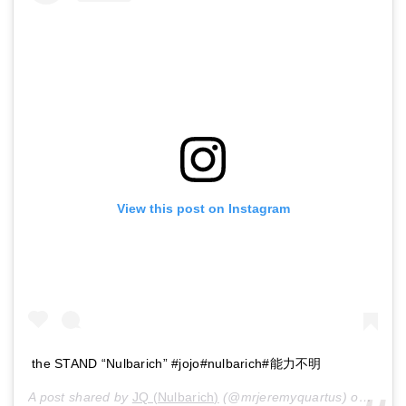
View this post on Instagram
the STAND “Nulbarich” #jojo#nulbarich#能力不明
A post shared by
JQ (Nulbarich)
(@mrjeremyquartus) on
Jun 2