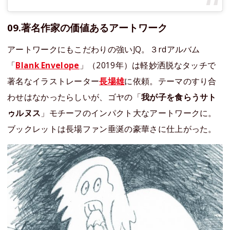
09.著名作家の価値あるアートワーク
アートワークにもこだわりの強いJQ。３rdアルバム
「
Blank Envelope
」（2019年）は軽妙洒脱なタッチで
著名なイラストレーター
長場雄
に依頼。テーマのすり合
わせはなかったらしいが、ゴヤの「
我が子を食らうサト
ゥルヌス
」モチーフのインパクト大なアートワークに。
ブックレットは長場ファン垂涎の豪華さに仕上がった。