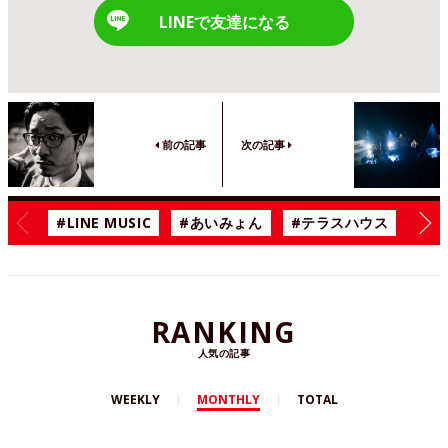
LINEで友達になる
前の記事
次の記事
#LINE MUSIC
#あいみょん
#テラスハウス
#漫
RANKING
人気の記事
WEEKLY
MONTHLY
TOTAL