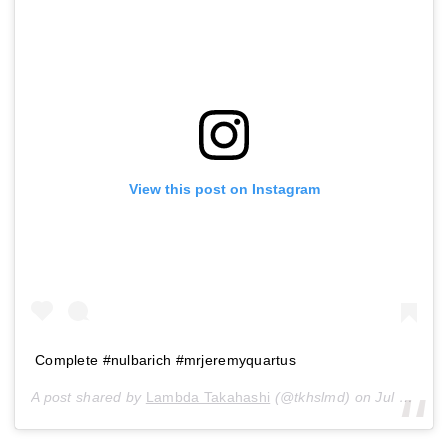
View this post on Instagram
Complete #nulbarich #mrjeremyquartus
A post shared by
Lambda Takahashi
(@tkhslmd) on
Jul 9, 2019 at 11:14pm PDT