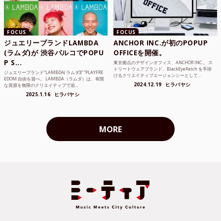
FOCUS
FOCUS
ジュエリーブランドLAMBDA
ANCHOR INC.が初のPOPUP
(ラムダ)が 渋谷パルコでPOPU
OFFICEを開催。
P S...
東京拠点のデザインオフィス、ANCHOR INC.。 ス
トリートウェアブランド、BlackEyePatch を手掛
ジュエリーブランド“LAMBDA( ラムダ))” “PLAYFRE
けるクリエイティブエージェンシーとして...
EDOM 自由を遊べ。 LAMBDA（ラムダ）は、有限
2024.12.19
ヒラバヤシ
な資源を無限のクリエイティブで追...
2025.1.16
ヒラバヤシ
MORE