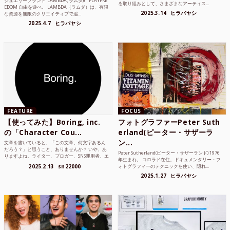
ジュエリーブランド“LAMBDA( ラムダ))” “PLAYFRE
る取り組みとして、さまざまなアーティス...
EDOM 自由を遊べ。 LAMBDA（ラムダ）は、有限
2025.3.14
ヒラバヤシ
な資源を無限のクリエイティブで追...
2025.4.7
ヒラバヤシ
FEATURE
FOCUS
【使ってみた】Boring, inc.
フォトグラファーPeter Suth
の「Character Cou...
erland(ピーター・サザーラ
ン...
文章を書いていると、「この文章、何文字あるん
だろう？」と思うこと、ありませんか？ いや、あ
Peter Sutherland(ピーター・サザーランド) 1976
りますよね。ライター、ブロガー、SNS運用者、エ
年生まれ。 コロラド在住。ドキュメンタリー・フ
ンジニア、学生...
2025.2.13
sn22000
ォトグラフィーのテクニックを使い、隠れ...
2025.1.27
ヒラバヤシ