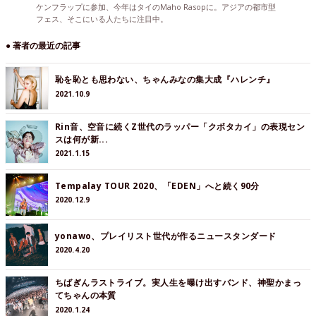
ケンフラップに参加、今年はタイのMaho Rasopに。アジアの都市型
フェス、そこにいる人たちに注目中。
● 著者の最近の記事
恥を恥とも思わない、ちゃんみなの集大成『ハレンチ』
2021.10.9
Rin音、空音に続くZ世代のラッパー「クボタカイ」の表現セン
スは何が新...
2021.1.15
Tempalay TOUR 2020、「EDEN」へと続く90分
2020.12.9
yonawo、プレイリスト世代が作るニュースタンダード
2020.4.20
ちばぎんラストライブ。実人生を曝け出すバンド、神聖かまっ
てちゃんの本質
2020.1.24