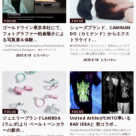
FOCUS
FOCUS
ゴールドウイン東京本社にて、
シューズブランド、CAMINAN
フォトグラファー柏倉陽介によ
DO（カミナンド）からエクス
る写真展＆体験...
トラライト...
「Endless Yosuke Kashiwakura Photo Exhibitio
■CAMINANDO（カミナンド） 日本のシューズブ
n and Creative Dialogues」 ■ネイチャーフ...
ランド。 [ファッションとしてのシューデザイン]
であることに最も重点を置き、シーズンごとに高
2025.8.18
ヒラバヤシ
品質な素...
2025.8.18
ヒラバヤシ
FOCUS
FOCUS
ジュエリーブランドLAMBDA
United AthleがCHITO率いる
(ラムダ)より ペールトーンカラ
BAD IDEAと 初コラボ...
ーの新作...
United AthleがCHITO率いるBAD IDEAと初のコラ
ボレーション これまでシーズンカタログに掲載す