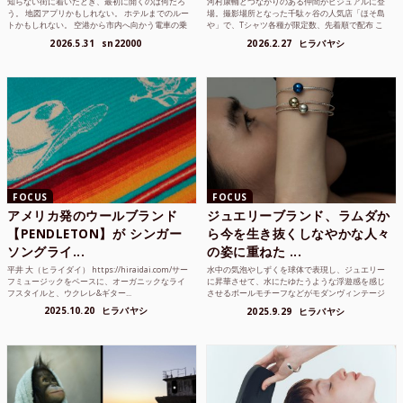
知らない街に着いたとき、最初に開くのは何だろ
河村康輔とつながりのある仲間がビジュアルに登
う。 地図アプリかもしれない。 ホテルまでのルー
場。撮影場所となった千駄ヶ谷の人気店「ほそ島
トかもしれない。 空港から市内へ向かう電車の乗
や」で、Tシャツ各種が限定数、先着順で配布 こ
り方かもしれな...
れまでUnited...
2026.5.31
sn22000
2026.2.27
ヒラバヤシ
FOCUS
FOCUS
アメリカ発のウールブランド
ジュエリーブランド、ラムダか
【PENDLETON】が シンガー
ら今を生き抜くしなやかな人々
ソングライ...
の姿に重ねた ...
平井 大（ヒライダイ） https://hiraidai.com/サー
水中の気泡やしずくを球体で表現し、ジュエリー
フミュージックをベースに、オーガニックなライ
に昇華させて、水にたゆたうような浮遊感を感じ
フスタイルと、ウクレレ&ギター...
させるボールモチーフなどがモダンヴィンテージ
のような雰囲気も感じ...
2025.10.20
ヒラバヤシ
2025.9.29
ヒラバヤシ