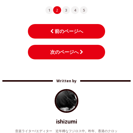
1
2
3
4
5
前のページへ
次のページへ
Written by
ishizumi
音楽ライター/エディター 近年稀なフジロス中。昨年、香港のクロッ