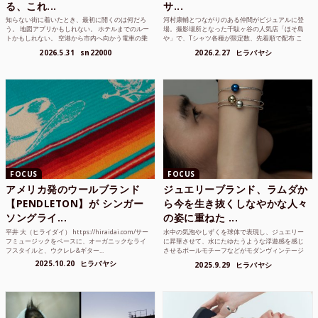
る、これ...
サ...
知らない街に着いたとき、最初に開くのは何だろ
河村康輔とつながりのある仲間がビジュアルに登
う。 地図アプリかもしれない。 ホテルまでのルー
場。撮影場所となった千駄ヶ谷の人気店「ほそ島
トかもしれない。 空港から市内へ向かう電車の乗
や」で、Tシャツ各種が限定数、先着順で配布 こ
り方かもしれな...
れまでUnited...
2026.5.31
sn22000
2026.2.27
ヒラバヤシ
FOCUS
FOCUS
アメリカ発のウールブランド
ジュエリーブランド、ラムダか
【PENDLETON】が シンガー
ら今を生き抜くしなやかな人々
ソングライ...
の姿に重ねた ...
平井 大（ヒライダイ） https://hiraidai.com/サー
水中の気泡やしずくを球体で表現し、ジュエリー
フミュージックをベースに、オーガニックなライ
に昇華させて、水にたゆたうような浮遊感を感じ
フスタイルと、ウクレレ&ギター...
させるボールモチーフなどがモダンヴィンテージ
のような雰囲気も感じ...
2025.10.20
ヒラバヤシ
2025.9.29
ヒラバヤシ