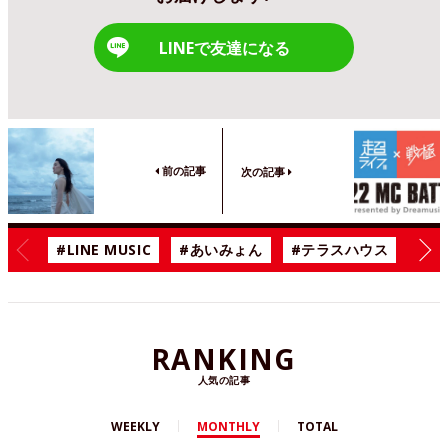
LINEで友達になる
前の記事
次の記事
#LINE MUSIC
#あいみょん
#テラスハウス
#漫
RANKING
人気の記事
WEEKLY
MONTHLY
TOTAL