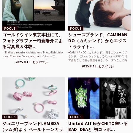
FOCUS
FOCUS
ゴールドウイン東京本社にて、
シューズブランド、CAMINAN
フォトグラファー柏倉陽介によ
DO（カミナンド）からエクス
る写真展＆体験...
トラライト...
「Endless Yosuke Kashiwakura Photo Exhibitio
■CAMINANDO（カミナンド） 日本のシューズブ
n and Creative Dialogues」 ■ネイチャーフ...
ランド。 [ファッションとしてのシューデザイン]
であることに最も重点を置き、シーズンごとに高
2025.8.18
ヒラバヤシ
品質な素...
2025.8.18
ヒラバヤシ
FOCUS
FOCUS
ジュエリーブランドLAMBDA
United AthleがCHITO率いる
(ラムダ)より ペールトーンカラ
BAD IDEAと 初コラボ...