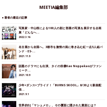
MEETIA編集部
● 著者の最近の記事
写真家・中山桜による100人の顔と部屋の写真を展示する企画
展「どんなへ...
2022.3.16
名古屋から全国へ。3都市を激情の渦に巻き込む紅一点5人組バ
ンド・ES-...
2021.11.9
話題のドラマにも出演、タイの俳優Kao Noppakaoがファン
ミーテ...
2021.10.9
少年×ダンス×プライド！「BURNS SKOOL」8/30より新曲配
信...
2021.9.1
世界的DJ「マシュメロ」、その覆面に隠された素顔とは？