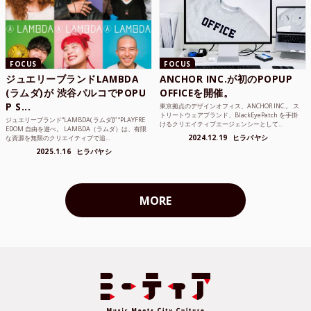
FOCUS
FOCUS
ジュエリーブランドLAMBDA
ANCHOR INC.が初のPOPUP
(ラムダ)が 渋谷パルコでPOPU
OFFICEを開催。
P S...
東京拠点のデザインオフィス、ANCHOR INC.。 ス
トリートウェアブランド、BlackEyePatch を手掛
ジュエリーブランド“LAMBDA( ラムダ))” “PLAYFRE
けるクリエイティブエージェンシーとして...
EDOM 自由を遊べ。 LAMBDA（ラムダ）は、有限
2024.12.19
ヒラバヤシ
な資源を無限のクリエイティブで追...
2025.1.16
ヒラバヤシ
MORE