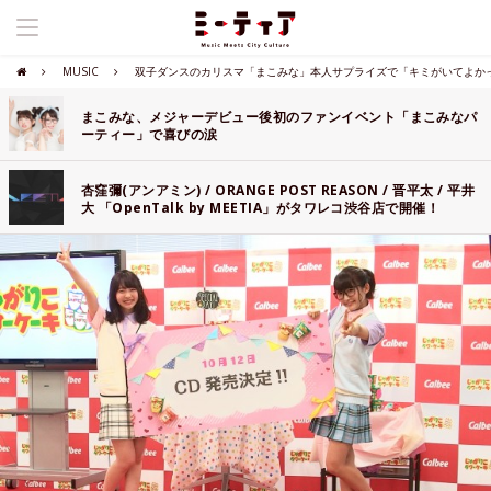
MUSIC
双子ダンスのカリスマ「まこみな」本人サプライズで「キミがいてよか
まこみな、メジャーデビュー後初のファンイベント「まこみなパ
ーティー」で喜びの涙
杏窪彌(アンアミン) / ORANGE POST REASON / 晋平太 / 平井
大 「OpenTalk by MEETIA」がタワレコ渋谷店で開催！