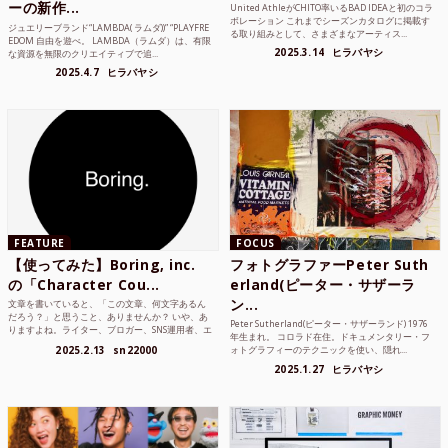
ーの新作...
United AthleがCHITO率いるBAD IDEAと初のコラ
ボレーション これまでシーズンカタログに掲載す
ジュエリーブランド“LAMBDA( ラムダ))” “PLAYFRE
る取り組みとして、さまざまなアーティス...
EDOM 自由を遊べ。 LAMBDA（ラムダ）は、有限
2025.3.14
ヒラバヤシ
な資源を無限のクリエイティブで追...
2025.4.7
ヒラバヤシ
FEATURE
FOCUS
【使ってみた】Boring, inc.
フォトグラファーPeter Suth
の「Character Cou...
erland(ピーター・サザーラ
ン...
文章を書いていると、「この文章、何文字あるん
だろう？」と思うこと、ありませんか？ いや、あ
Peter Sutherland(ピーター・サザーランド) 1976
りますよね。ライター、ブロガー、SNS運用者、エ
年生まれ。 コロラド在住。ドキュメンタリー・フ
ンジニア、学生...
2025.2.13
sn22000
ォトグラフィーのテクニックを使い、隠れ...
2025.1.27
ヒラバヤシ