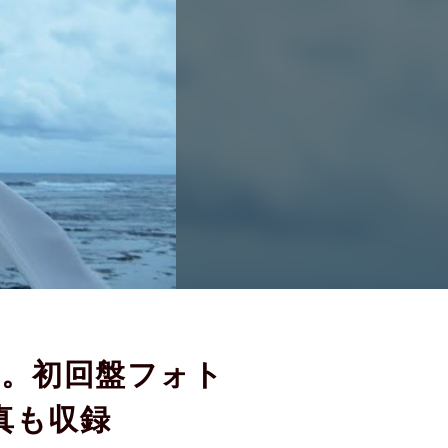
表。初回盤フォト
真も収録