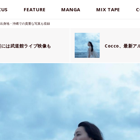
CUS
FEATURE
MANGA
MIX TAPE
C
は出身地・沖縄での貴重な写真も収録
回盤には武道館ライブ映像も
Cocco、最新