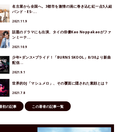
名古屋から全国へ。3都市を激情の渦に巻き込む紅一点5人組
バンド・ES-...
2021.11.9
話題のドラマにも出演、タイの俳優Kao Noppakaoがファ
ンミーテ...
2021.10.9
少年×ダンス×プライド！「BURNS SKOOL」8/30より新曲
配信...
2021.9.1
世界的DJ「マシュメロ」、その覆面に隠された素顔とは？
2021.7.8
最初の記事
この著者の記事一覧