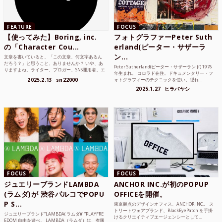
FEATURE
FOCUS
【使ってみた】Boring, inc.
フォトグラファーPeter Suth
の「Character Cou...
erland(ピーター・サザーラ
ン...
文章を書いていると、「この文章、何文字あるん
だろう？」と思うこと、ありませんか？ いや、あ
Peter Sutherland(ピーター・サザーランド) 1976
りますよね。ライター、ブロガー、SNS運用者、エ
年生まれ。 コロラド在住。ドキュメンタリー・フ
ンジニア、学生...
2025.2.13
sn22000
ォトグラフィーのテクニックを使い、隠れ...
2025.1.27
ヒラバヤシ
FOCUS
FOCUS
ジュエリーブランドLAMBDA
ANCHOR INC.が初のPOPUP
(ラムダ)が 渋谷パルコでPOPU
OFFICEを開催。
P S...
東京拠点のデザインオフィス、ANCHOR INC.。 ス
トリートウェアブランド、BlackEyePatch を手掛
ジュエリーブランド“LAMBDA( ラムダ))” “PLAYFRE
けるクリエイティブエージェンシーとして...
EDOM 自由を遊べ。 LAMBDA（ラムダ）は、有限