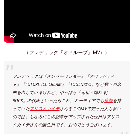
（フレデリック『オドループ』MV））
フレデリックは『オンリーワンダー』『オワラセナイ
ト』『FUTURE ICE CREAM』『TOGENKYO』など数々の名
曲を出しているけれど、やっぱり「元祖・踊れるJ-
ROCK」の代表といったらこれ。ミーティアでも
連載
を持
っていた
アリスムカイデ
さんをこのMVで知った人も多い
のでは。ちなみにこの記事がアップされた翌日はアリス
ムカイデさんの誕生日です。おめでとうございます。