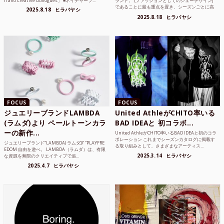
n and Creative Dialogues」 ■ネイチャーフ...
ランド。 [ファッションとしてのシューデザイン]
であることに最も重点を置き、シーズンごとに高
2025.8.18
ヒラバヤシ
品質な素...
2025.8.18
ヒラバヤシ
FOCUS
FOCUS
ジュエリーブランドLAMBDA
United AthleがCHITO率いる
(ラムダ)より ペールトーンカラ
BAD IDEAと 初コラボ...
ーの新作...
United AthleがCHITO率いるBAD IDEAと初のコラ
ボレーション これまでシーズンカタログに掲載す
ジュエリーブランド“LAMBDA( ラムダ))” “PLAYFRE
る取り組みとして、さまざまなアーティス...
EDOM 自由を遊べ。 LAMBDA（ラムダ）は、有限
2025.3.14
ヒラバヤシ
な資源を無限のクリエイティブで追...
2025.4.7
ヒラバヤシ