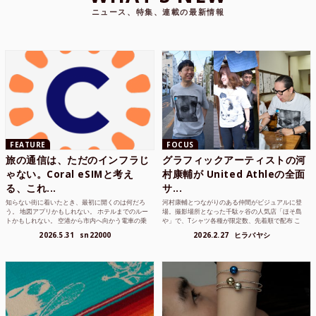
ニュース、特集、連載の最新情報
FEATURE
FOCUS
旅の通信は、ただのインフラじ
グラフィックアーティストの河
ゃない。Coral eSIMと考え
村康輔が United Athleの全面
る、これ...
サ...
知らない街に着いたとき、最初に開くのは何だろ
河村康輔とつながりのある仲間がビジュアルに登
う。 地図アプリかもしれない。 ホテルまでのルー
場。撮影場所となった千駄ヶ谷の人気店「ほそ島
トかもしれない。 空港から市内へ向かう電車の乗
や」で、Tシャツ各種が限定数、先着順で配布 こ
り方かもしれな...
れまでUnited...
2026.5.31
sn22000
2026.2.27
ヒラバヤシ