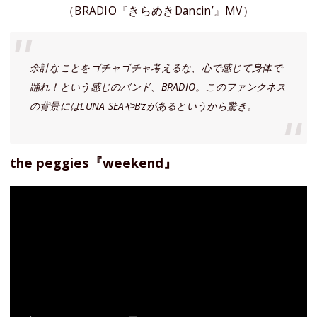
（BRADIO『きらめきDancin’』MV）
余計なことをゴチャゴチャ考えるな、心で感じて身体で
踊れ！という感じのバンド、BRADIO。このファンクネス
の背景にはLUNA SEAやB’zがあるというから驚き。
the peggies『weekend』