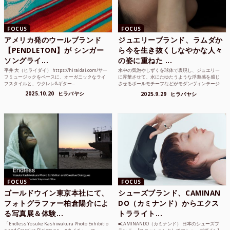
FOCUS
FOCUS
アメリカ発のウールブランド
ジュエリーブランド、ラムダか
【PENDLETON】が シンガー
ら今を生き抜くしなやかな人々
ソングライ...
の姿に重ねた ...
平井 大（ヒライダイ） https://hiraidai.com/サー
水中の気泡やしずくを球体で表現し、ジュエリー
フミュージックをベースに、オーガニックなライ
に昇華させて、水にたゆたうような浮遊感を感じ
フスタイルと、ウクレレ&ギター...
させるボールモチーフなどがモダンヴィンテージ
のような雰囲気も感じ...
2025.10.20
ヒラバヤシ
2025.9.29
ヒラバヤシ
FOCUS
FOCUS
ゴールドウイン東京本社にて、
シューズブランド、CAMINAN
フォトグラファー柏倉陽介によ
DO（カミナンド）からエクス
る写真展＆体験...
トラライト...
「Endless Yosuke Kashiwakura Photo Exhibitio
■CAMINANDO（カミナンド） 日本のシューズブ