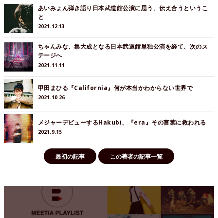
あいみょん弾き語り日本武道館公演に思う、伝え合うというこ
と
2021.12.13
ちゃんみな、集大成となる日本武道館単独公演を経て、次のス
テージへ
2021.11.11
甲田まひる『California』何が本当かわからない世界で
2021.10.26
メジャーデビューするHakubi、『era』その言葉に救われる
2021.9.15
最初の記事
この著者の記事一覧