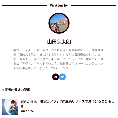
Written by
山田宗太朗
編集・ライター。渡辺美里『ココロ銀河〜革命の星座〜』、尾崎世界
観『身のある話と、歯に詰まるワタシ』などの書籍構成をしていま
す。カルチャー誌『アヴァンギャルドでいこう』代表（休止中）。以
前は『アヴァンギャルドでいこう』編集部のメンバーもこのアカウン
トで記事を書いていました。元バーテンダー。
● 著者の最近の記事
安斉かれん『現実カメラ』7作連続リリースで見つける自分らし
さ
2022.1.24