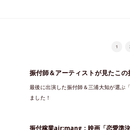
1
振付師＆アーティストが見たこの
最後に出演した振付師＆三浦大知が選ぶ
ました！
振付稼業air:mang：映画「恋愛