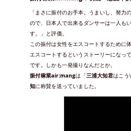
「まさに振付のお手本。うまいし、努力
ので、日本人で出来るダンサーは一人も
す。」と評価。
この振付は女性をエスコートするために
エスコートするというストーリーになっ
です。しかも一発撮りなんだとか。
振付稼業air:mang
は「
三浦大知君
はこう
知
に称賛を送っていました。