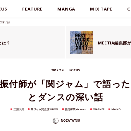
CUS
FEATURE
MANGA
MIX TAPE
C
の深い話
とは？
MEETIA編集部が
2017.2.4
FOCUS
名振付師が「関ジャム」で語った
とダンスの深い話
三浦大知
関ジャム完全燃SHOW
振付稼業air:man
WARNER
MAIKO
NOZATATSU