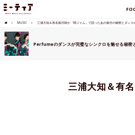
FO
MUSIC
三浦大知＆有名振付師が「関ジャム」で語ったあの振付の秘密とダンス
Perfumeのダンスが完璧なシンクロを魅せる秘密
三浦大知＆有