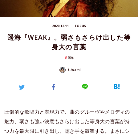
2020.12.11
FOCUS
遥海『WEAK』。弱さもさらけ出した等
身大の言葉
遥海
t.iwami
圧倒的な歌唱力と表現力で、曲のグルーヴやメロディの
魅力、弱さも強い決意もさらけ出した等身大の言葉が持
つ力を最大限に引き出し、聴き手を鼓舞する。まさにシ