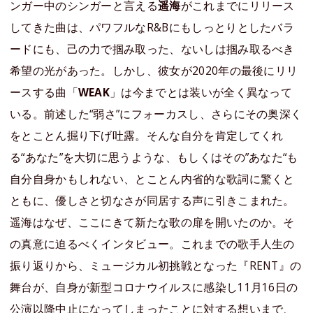
ンガー中のシンガーと言える
遥海
がこれまでにリリース
してきた曲は、パワフルなR&Bにもしっとりとしたバラ
ードにも、己の力で掴み取った、ないしは掴み取るべき
希望の光があった。しかし、彼女が2020年の最後にリリ
ースする曲「
WEAK
」は今までとは装いが全く異なって
いる。前述した“弱さ”にフォーカスし、さらにその奥深く
をとことん掘り下げ吐露。そんな自分を肯定してくれ
る“あなた”を大切に思うような、もしくはその”あなた“も
自分自身かもしれない、とことん内省的な歌詞に驚くと
ともに、優しさと切なさが同居する声に引きこまれた。
遥海はなぜ、ここにきて新たな歌の扉を開いたのか。そ
の真意に迫るべくインタビュー。これまでの歌手人生の
振り返りから、ミュージカル初挑戦となった『RENT』の
舞台が、自身が新型コロナウイルスに感染し11月16日の
公演以降中止になってしまったことに対する想いまで、