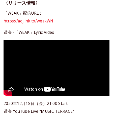
〈リリース情報〉
「WEAK」配信URL：
https://aoj.lnk.to/weakWN
遥海 -「WEAK」Lyric Video
2020年12月18日（金）21:00 Start
遥海 YouTube Live “MUSIC TERRACE”