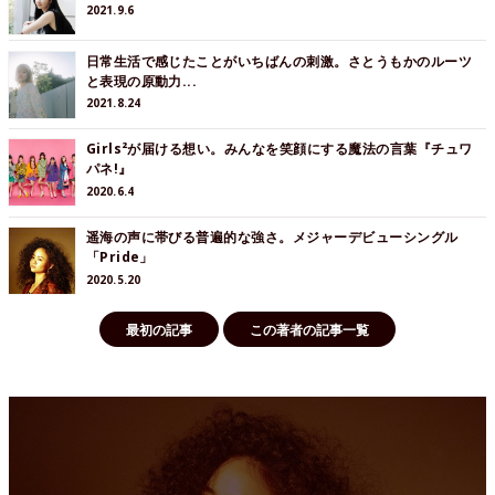
2021.9.6
日常生活で感じたことがいちばんの刺激。さとうもかのルーツ
と表現の原動力...
2021.8.24
Girls²が届ける想い。みんなを笑顔にする魔法の言葉『チュワ
パネ!』
2020.6.4
遥海の声に帯びる普遍的な強さ。メジャーデビューシングル
「Pride」
2020.5.20
最初の記事
この著者の記事一覧