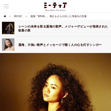
MUSIC
遥海『WEAK』。弱さもさらけ出した等身大の言葉
シーンの未来を彩る遥海の歌声。メジャーデビューが発表された
歓喜の夜
遥海、力強い歌声とメッセージで聴く人の心を灯すシンガー