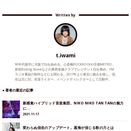
Written by
t.iwami
90年代後半に大阪でDJを始める。心斎橋ROCKROCKや京都METRO、
新宿Rolling Stoneなどの東西老舗クラブでレジデントDJを務め、FM
ラジオ番組の制作などにも関わる。2017年より東京に拠点を移し、現
在は主にDJ、音楽ライター、イベントディレクターとして活動中。
● 著者の最近の記事
新感覚ハイブリッド音楽集団、NIKO NIKO TAN TANの魅力
に...
2021.11.17
変わらぬ信念のアップデート。遥海が信じる歌の力とは