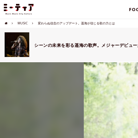
FO
MUSIC
変わらぬ信念のアップデート。遥海が信じる歌の力とは
シーンの未来を彩る遥海の歌声。メジャーデビュー