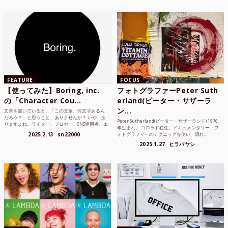
FEATURE
FOCUS
【使ってみた】Boring, inc.
フォトグラファーPeter Suth
の「Character Cou...
erland(ピーター・サザーラ
ン...
文章を書いていると、「この文章、何文字あるん
だろう？」と思うこと、ありませんか？ いや、あ
Peter Sutherland(ピーター・サザーランド) 1976
りますよね。ライター、ブロガー、SNS運用者、エ
年生まれ。 コロラド在住。ドキュメンタリー・フ
ンジニア、学生...
2025.2.13
sn22000
ォトグラフィーのテクニックを使い、隠れ...
2025.1.27
ヒラバヤシ