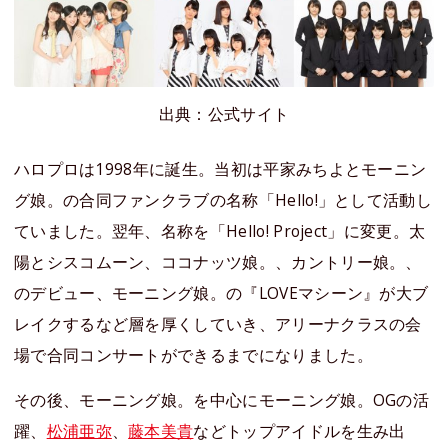
出典：公式サイト
ハロプロは1998年に誕生。当初は平家みちよとモーニン
グ娘。の合同ファンクラブの名称「Hello!」として活動し
ていました。翌年、名称を「Hello! Project」に変更。太
陽とシスコムーン、ココナッツ娘。、カントリー娘。、
のデビュー、モーニング娘。の『LOVEマシーン』が大ブ
レイクするなど層を厚くしていき、アリーナクラスの会
場で合同コンサートができるまでになりました。
その後、モーニング娘。を中心にモーニング娘。OGの活
躍、
松浦亜弥
、
藤本美貴
などトップアイドルを生み出