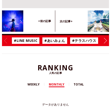
前の記事
次の記事
#LINE MUSIC
#あいみょん
#テラスハウス
#漫
RANKING
人気の記事
WEEKLY
MONTHLY
TOTAL
データがありません