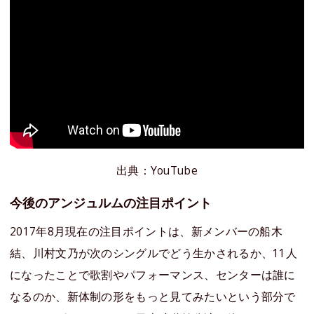
出典：YouTube
今後のアンジュルムの注目ポイント
2017年8月現在の注目ポイントは、新メンバーの船木
結、川村文乃が次のシングルでどう生かされるか、11人
になったことで歌割やパフォーマンス、センターは誰に
なるのか、新体制の形をもっと見てみたいという部分で