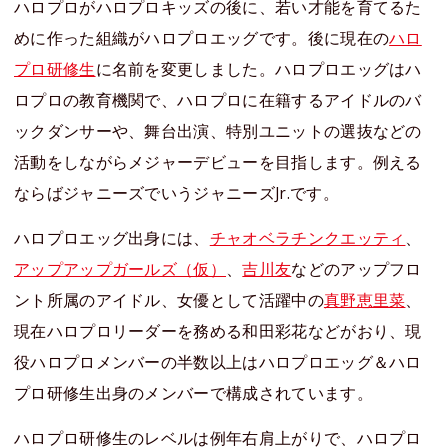
ハロプロがハロプロキッズの後に、若い才能を育てるた
めに作った組織がハロプロエッグです。後に現在の
ハロ
プロ研修生
に名前を変更しました。ハロプロエッグはハ
ロプロの教育機関で、ハロプロに在籍するアイドルのバ
ックダンサーや、舞台出演、特別ユニットの選抜などの
活動をしながらメジャーデビューを目指します。例える
ならばジャニーズでいうジャニーズJr.です。
ハロプロエッグ出身には、
チャオベラチンクエッティ
、
アップアップガールズ（仮）
、
吉川友
などのアップフロ
ント所属のアイドル、女優として活躍中の
真野恵里菜
、
現在ハロプロリーダーを務める和田彩花などがおり、現
役ハロプロメンバーの半数以上はハロプロエッグ＆ハロ
プロ研修生出身のメンバーで構成されています。
ハロプロ研修生のレベルは例年右肩上がりで、ハロプロ