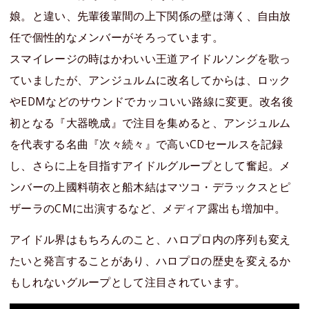
娘。と違い、先輩後輩間の上下関係の壁は薄く、自由放
任で個性的なメンバーがそろっています。
スマイレージの時はかわいい王道アイドルソングを歌っ
ていましたが、アンジュルムに改名してからは、ロック
やEDMなどのサウンドでカッコいい路線に変更。改名後
初となる『大器晩成』で注目を集めると、アンジュルム
を代表する名曲『次々続々』で高いCDセールスを記録
し、さらに上を目指すアイドルグループとして奮起。メ
ンバーの上國料萌衣と船木結はマツコ・デラックスとピ
ザーラのCMに出演するなど、メディア露出も増加中。
アイドル界はもちろんのこと、ハロプロ内の序列も変え
たいと発言することがあり、ハロプロの歴史を変えるか
もしれないグループとして注目されています。