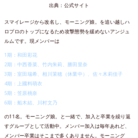
出典：公式サイト
スマイレージから改名し、モーニング娘。を追い越しハ
ロプロのトップになるため攻撃態勢を緩めないアンジュ
ルムです。現メンバーは
1期：和田彩花
2期：中西香菜、竹内朱莉、勝田里奈
3期：室田瑞希、相川茉穂（休業中）、佐々木莉佳子
4期：上國料萌衣
5期：笠原桃奈
6期：船木結、川村文乃
の11名。モーニング娘。と一緒で、加入と卒業を繰り返
すグループとして活動中。メンバー加入は毎年あれど、
メンバー卒業はそこまで多くありません。モーニング