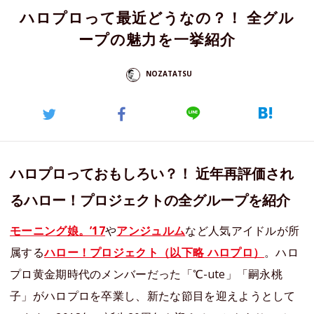
ハロプロって最近どうなの？！ 全グル
ープの魅力を一挙紹介
NOZATATSU
ハロプロっておもしろい？！ 近年再評価され
るハロー！プロジェクトの全グループを紹介
モーニング娘。’17
や
アンジュルム
など人気アイドルが所
属する
ハロー！プロジェクト（以下略 ハロプロ）
。ハロ
プロ黄金期時代のメンバーだった「℃-ute」「嗣永桃
子」がハロプロを卒業し、新たな節目を迎えようとして