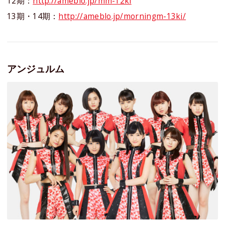
12期：
http://ameblo.jp/mm-12ki
13期・14期：
http://ameblo.jp/morningm-13ki/
アンジュルム