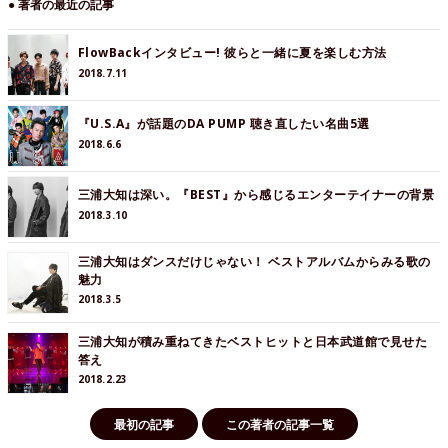
● 著者の最近の記事
FlowBackインタビュー! 彼らと一緒に夏を楽しむ方法
2018.7.11
『U.S.A』が話題のDA PUMP 聴き直したい名曲5選
2018.6.6
三浦大知は深い。『BEST』から感じるエンターテイナーの背景
2018.3.10
三浦大知はダンスだけじゃない！ ベストアルバムからみる歌の
魅力
2018.3.5
三浦大知が積み重ねてきたベストヒットと日本武道館で見せた
答え
2018.2.23
最初の記事
この著者の記事一覧