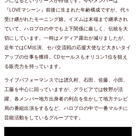
ンになるというケースが特徴です。今やメンバーは
『LOVEマシーン』前後に生まれた年齢構成ですが、代々
受け継がれたモーニング娘。イズムは末端まで継承され
ていて、ハロプロの中でも上下関係に厳しく、伝統を大
切にしています。一時はメディア露出が減りましたが、
近年ではCM出演、セパ交流戦の応援大使など大きいタイ
アップの仕事を獲得。CDセールスもオリコン1位を狙え
る販売力を持っています。
ライブパフォーマンスでは譜久村、石田、佐藤、小田、
工藤を中心に回っていますが、グラビアでは牧野が活
躍、各メンバー地方出身者の利点を生かして地方テレビ
局の番組出演をするなど、ハロプロの中で一番マルチに
芸能活動をしているグループです。