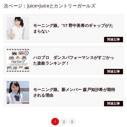
次ページ：Juice=Juiceとカントリーガールズ
モーニング娘。'17 野中美希のギャップがた
まらない
関連記事
ハロプロ ダンスパフォーマンスがすごかっ
た楽曲ランキング！
関連記事
モーニング娘。新メンバー 森戸知沙希が期待
される理由
関連記事
1
2
3