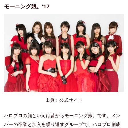
モーニング娘。’17
出典：公式サイト
ハロプロの顔といえば昔からモーニング娘。です。メン
バーの卒業と加入を繰り返すグループで、ハロプロ創成