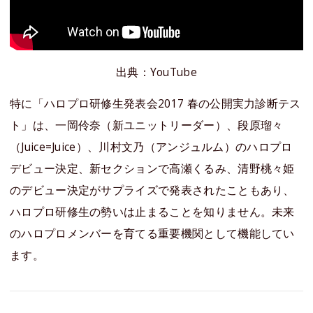
出典：YouTube
特に「ハロプロ研修生発表会2017 春の公開実力診断テス
ト」は、一岡伶奈（新ユニットリーダー）、段原瑠々
（Juice=Juice）、川村文乃（アンジュルム）のハロプロ
デビュー決定、新セクションで高瀬くるみ、清野桃々姫
のデビュー決定がサプライズで発表されたこともあり、
ハロプロ研修生の勢いは止まることを知りません。未来
のハロプロメンバーを育てる重要機関として機能してい
ます。