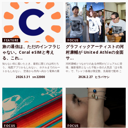
FEATURE
FOCUS
旅の通信は、ただのインフラじ
グラフィックアーティストの河
ゃない。Coral eSIMと考え
村康輔が United Athleの全面
る、これ...
サ...
知らない街に着いたとき、最初に開くのは何だろ
河村康輔とつながりのある仲間がビジュアルに登
う。 地図アプリかもしれない。 ホテルまでのルー
場。撮影場所となった千駄ヶ谷の人気店「ほそ島
トかもしれない。 空港から市内へ向かう電車の乗
や」で、Tシャツ各種が限定数、先着順で配布 こ
り方かもしれな...
れまでUnited...
2026.5.31
sn22000
2026.2.27
ヒラバヤシ
FOCUS
FOCUS