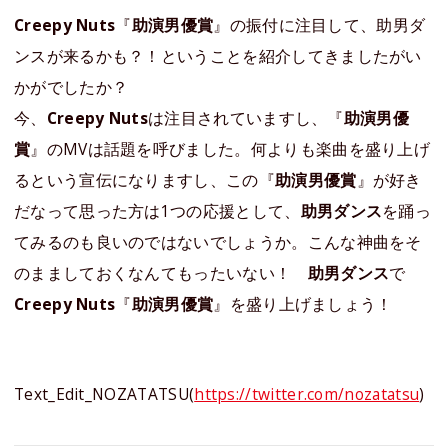
Creepy Nuts
『
助演男優賞
』の振付に注目して、助男ダ
ンスが来るかも？！ということを紹介してきましたがい
かがでしたか？
今、
Creepy Nuts
は注目されていますし、『
助演男優
賞
』のMVは話題を呼びました。何よりも楽曲を盛り上げ
るという宣伝になりますし、この『
助演男優賞
』が好き
だなって思った方は1つの応援として、
助男ダンス
を踊っ
てみるのも良いのではないでしょうか。こんな神曲をそ
のまましておくなんてもったいない！
助男ダンス
で
Creepy Nuts
『
助演男優賞
』を盛り上げましょう！
Text_Edit_NOZATATSU(
https://twitter.com/nozatatsu
)