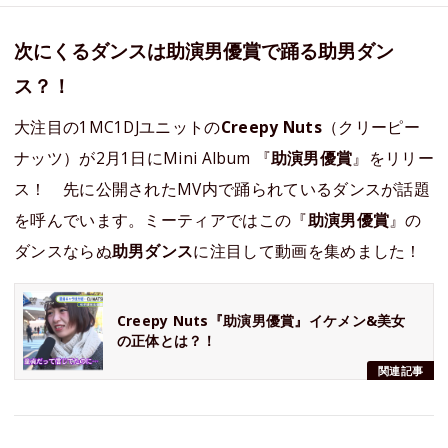
次にくるダンスは助演男優賞で踊る助男ダン
ス？！
大注目の1MC1DJユニットの
Creepy Nuts
（クリーピー
ナッツ）が2月1日にMini Album 『
助演男優賞
』をリリー
ス！ 先に公開されたMV内で踊られているダンスが話題
を呼んでいます。ミーティアではこの『
助演男優賞
』の
ダンスならぬ
助男ダンス
に注目して動画を集めました！
Creepy Nuts『助演男優賞』イケメン&美女
の正体とは？！
関連記事