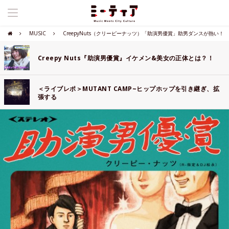
MUSIC
CreepyNuts（クリーピーナッツ）「助演男優賞」助男ダンスが熱い！
Creepy Nuts『助演男優賞』イケメン&美女の正体とは？！
＜ライブレポ＞MUTANT CAMP~ヒップホップを引き継ぎ、拡
張する