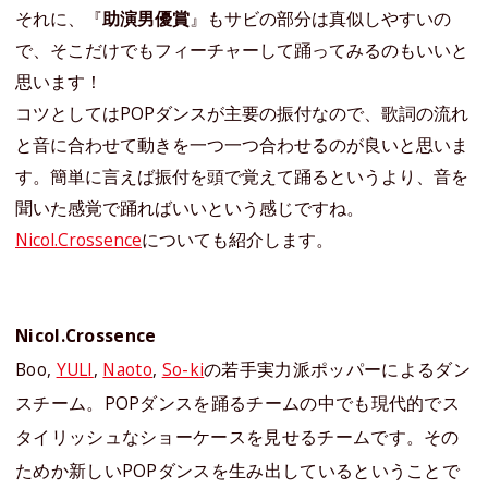
それに、『
助演男優賞
』もサビの部分は真似しやすいの
で、そこだけでもフィーチャーして踊ってみるのもいいと
思います！
コツとしてはPOPダンスが主要の振付なので、歌詞の流れ
と音に合わせて動きを一つ一つ合わせるのが良いと思いま
す。簡単に言えば振付を頭で覚えて踊るというより、音を
聞いた感覚で踊ればいいという感じですね。
Nicol.Crossence
についても紹介します。
Nicol.Crossence
Boo,
YULI
,
Naoto
,
So-ki
の若手実力派ポッパーによるダン
スチーム。POPダンスを踊るチームの中でも現代的でス
タイリッシュなショーケースを見せるチームです。その
ためか新しいPOPダンスを生み出しているということで