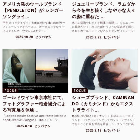
アメリカ発のウールブランド
ジュエリーブランド、ラムダか
【PENDLETON】が シンガー
ら今を生き抜くしなやかな人々
ソングライ...
の姿に重ねた ...
平井 大（ヒライダイ） https://hiraidai.com/サー
水中の気泡やしずくを球体で表現し、ジュエリー
フミュージックをベースに、オーガニックなライ
に昇華させて、水にたゆたうような浮遊感を感じ
フスタイルと、ウクレレ&ギター...
させるボールモチーフなどがモダンヴィンテージ
のような雰囲気も感じ...
2025.10.20
ヒラバヤシ
2025.9.29
ヒラバヤシ
FOCUS
FOCUS
ゴールドウイン東京本社にて、
シューズブランド、CAMINAN
フォトグラファー柏倉陽介によ
DO（カミナンド）からエクス
る写真展＆体験...
トラライト...
「Endless Yosuke Kashiwakura Photo Exhibitio
■CAMINANDO（カミナンド） 日本のシューズブ
n and Creative Dialogues」 ■ネイチャーフ...
ランド。 [ファッションとしてのシューデザイン]
であることに最も重点を置き、シーズンごとに高
2025.8.18
ヒラバヤシ
品質な素...
2025.8.18
ヒラバヤシ