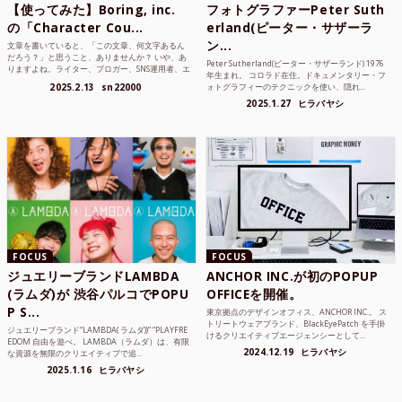
【使ってみた】Boring, inc.
フォトグラファーPeter Suth
の「Character Cou...
erland(ピーター・サザーラ
ン...
文章を書いていると、「この文章、何文字あるん
だろう？」と思うこと、ありませんか？ いや、あ
Peter Sutherland(ピーター・サザーランド) 1976
りますよね。ライター、ブロガー、SNS運用者、エ
年生まれ。 コロラド在住。ドキュメンタリー・フ
ンジニア、学生...
2025.2.13
sn22000
ォトグラフィーのテクニックを使い、隠れ...
2025.1.27
ヒラバヤシ
FOCUS
FOCUS
ジュエリーブランドLAMBDA
ANCHOR INC.が初のPOPUP
(ラムダ)が 渋谷パルコでPOPU
OFFICEを開催。
P S...
東京拠点のデザインオフィス、ANCHOR INC.。 ス
トリートウェアブランド、BlackEyePatch を手掛
ジュエリーブランド“LAMBDA( ラムダ))” “PLAYFRE
けるクリエイティブエージェンシーとして...
EDOM 自由を遊べ。 LAMBDA（ラムダ）は、有限
2024.12.19
ヒラバヤシ
な資源を無限のクリエイティブで追...
2025.1.16
ヒラバヤシ