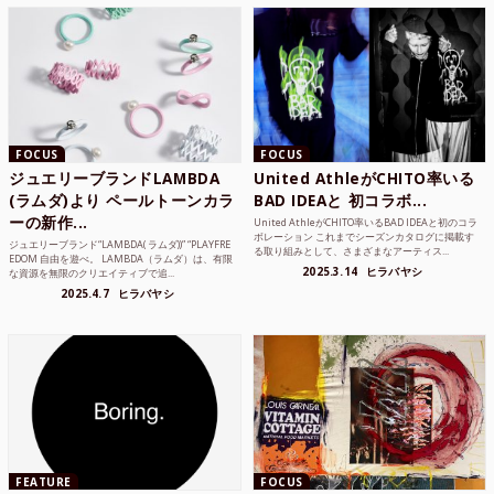
FOCUS
FOCUS
ジュエリーブランドLAMBDA
United AthleがCHITO率いる
(ラムダ)より ペールトーンカラ
BAD IDEAと 初コラボ...
ーの新作...
United AthleがCHITO率いるBAD IDEAと初のコラ
ボレーション これまでシーズンカタログに掲載す
ジュエリーブランド“LAMBDA( ラムダ))” “PLAYFRE
る取り組みとして、さまざまなアーティス...
EDOM 自由を遊べ。 LAMBDA（ラムダ）は、有限
2025.3.14
ヒラバヤシ
な資源を無限のクリエイティブで追...
2025.4.7
ヒラバヤシ
FEATURE
FOCUS