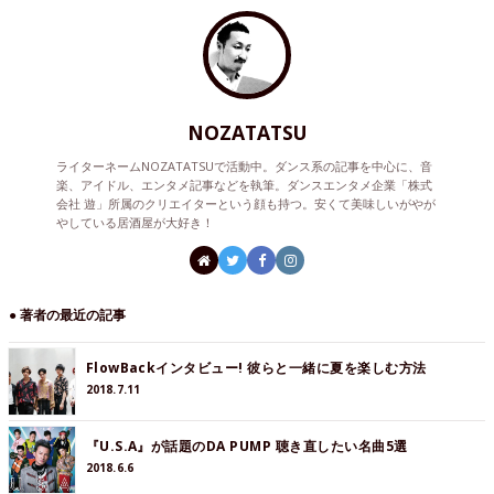
NOZATATSU
ライターネームNOZATATSUで活動中。ダンス系の記事を中心に、音
楽、アイドル、エンタメ記事などを執筆。ダンスエンタメ企業「株式
会社 遊」所属のクリエイターという顔も持つ。安くて美味しいがやが
やしている居酒屋が大好き！
● 著者の最近の記事
FlowBackインタビュー! 彼らと一緒に夏を楽しむ方法
2018.7.11
『U.S.A』が話題のDA PUMP 聴き直したい名曲5選
2018.6.6