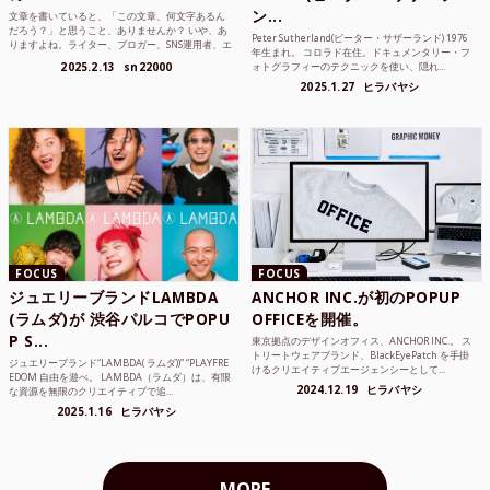
ン...
文章を書いていると、「この文章、何文字あるん
だろう？」と思うこと、ありませんか？ いや、あ
Peter Sutherland(ピーター・サザーランド) 1976
りますよね。ライター、ブロガー、SNS運用者、エ
年生まれ。 コロラド在住。ドキュメンタリー・フ
ンジニア、学生...
2025.2.13
sn22000
ォトグラフィーのテクニックを使い、隠れ...
2025.1.27
ヒラバヤシ
FOCUS
FOCUS
ジュエリーブランドLAMBDA
ANCHOR INC.が初のPOPUP
(ラムダ)が 渋谷パルコでPOPU
OFFICEを開催。
P S...
東京拠点のデザインオフィス、ANCHOR INC.。 ス
トリートウェアブランド、BlackEyePatch を手掛
ジュエリーブランド“LAMBDA( ラムダ))” “PLAYFRE
けるクリエイティブエージェンシーとして...
EDOM 自由を遊べ。 LAMBDA（ラムダ）は、有限
2024.12.19
ヒラバヤシ
な資源を無限のクリエイティブで追...
2025.1.16
ヒラバヤシ
MORE