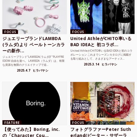
FOCUS
FOCUS
ジュエリーブランドLAMBDA
United AthleがCHITO率いる
(ラムダ)より ペールトーンカラ
BAD IDEAと 初コラボ...
ーの新作...
United AthleがCHITO率いるBAD IDEAと初のコラ
ボレーション これまでシーズンカタログに掲載す
ジュエリーブランド“LAMBDA( ラムダ))” “PLAYFRE
る取り組みとして、さまざまなアーティス...
EDOM 自由を遊べ。 LAMBDA（ラムダ）は、有限
2025.3.14
ヒラバヤシ
な資源を無限のクリエイティブで追...
2025.4.7
ヒラバヤシ
FEATURE
FOCUS
【使ってみた】Boring, inc.
フォトグラファーPeter Suth
の「Character Cou...
erland(ピーター・サザーラ