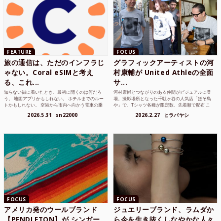
FEATURE
FOCUS
旅の通信は、ただのインフラじ
グラフィックアーティストの河
ゃない。Coral eSIMと考え
村康輔が United Athleの全面
る、これ...
サ...
知らない街に着いたとき、最初に開くのは何だろ
河村康輔とつながりのある仲間がビジュアルに登
う。 地図アプリかもしれない。 ホテルまでのルー
場。撮影場所となった千駄ヶ谷の人気店「ほそ島
トかもしれない。 空港から市内へ向かう電車の乗
や」で、Tシャツ各種が限定数、先着順で配布 こ
り方かもしれな...
れまでUnited...
2026.5.31
sn22000
2026.2.27
ヒラバヤシ
FOCUS
FOCUS
アメリカ発のウールブランド
ジュエリーブランド、ラムダか
【PENDLETON】が シンガー
ら今を生き抜くしなやかな人々