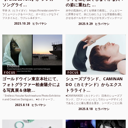
ソングライ...
の姿に重ねた ...
平井 大（ヒライダイ） https://hiraidai.com/サー
水中の気泡やしずくを球体で表現し、ジュエリー
フミュージックをベースに、オーガニックなライ
に昇華させて、水にたゆたうような浮遊感を感じ
フスタイルと、ウクレレ&ギター...
させるボールモチーフなどがモダンヴィンテージ
のような雰囲気も感じ...
2025.10.20
ヒラバヤシ
2025.9.29
ヒラバヤシ
FOCUS
FOCUS
ゴールドウイン東京本社にて、
シューズブランド、CAMINAN
フォトグラファー柏倉陽介によ
DO（カミナンド）からエクス
る写真展＆体験...
トラライト...
「Endless Yosuke Kashiwakura Photo Exhibitio
■CAMINANDO（カミナンド） 日本のシューズブ
n and Creative Dialogues」 ■ネイチャーフ...
ランド。 [ファッションとしてのシューデザイン]
であることに最も重点を置き、シーズンごとに高
2025.8.18
ヒラバヤシ
品質な素...
2025.8.18
ヒラバヤシ