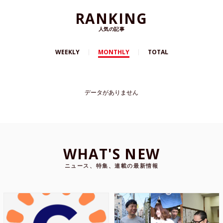
RANKING
人気の記事
WEEKLY
MONTHLY
TOTAL
データがありません
WHAT'S NEW
ニュース、特集、連載の最新情報