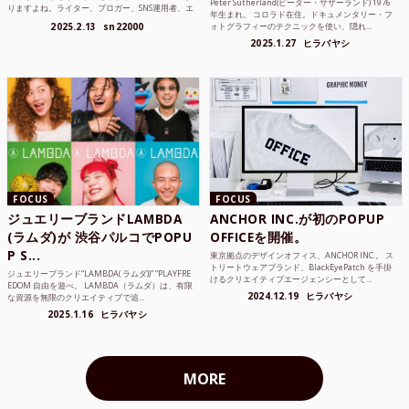
Peter Sutherland(ピーター・サザーランド) 1976
りますよね。ライター、ブロガー、SNS運用者、エ
年生まれ。 コロラド在住。ドキュメンタリー・フ
ンジニア、学生...
2025.2.13
sn22000
ォトグラフィーのテクニックを使い、隠れ...
2025.1.27
ヒラバヤシ
FOCUS
FOCUS
ジュエリーブランドLAMBDA
ANCHOR INC.が初のPOPUP
(ラムダ)が 渋谷パルコでPOPU
OFFICEを開催。
P S...
東京拠点のデザインオフィス、ANCHOR INC.。 ス
トリートウェアブランド、BlackEyePatch を手掛
ジュエリーブランド“LAMBDA( ラムダ))” “PLAYFRE
けるクリエイティブエージェンシーとして...
EDOM 自由を遊べ。 LAMBDA（ラムダ）は、有限
2024.12.19
ヒラバヤシ
な資源を無限のクリエイティブで追...
2025.1.16
ヒラバヤシ
MORE