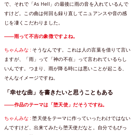
で、それで「As Hell」の最後に雨の音を入れているんで
すけど。この曲は何回も録り直してニュアンスや音の感
じを凄くこだわりました。
――雨って不吉の象徴ですよね。
ちゃんみな :
そうなんです。これは人の言葉を借りて言い
ますが、「雨」って「神の不在」って言われているらし
いんです。つまり、雨が降る時には悪いことが起こる、
そんなイメージですね。
「幸せな曲」を書きたいと思うこともある
――作品のテーマは「堕天使」だそうですね。
ちゃんみな :
堕天使をテーマに作っていったわけではない
んですけど、出来てみたら堕天使だなと。自分でもびっ