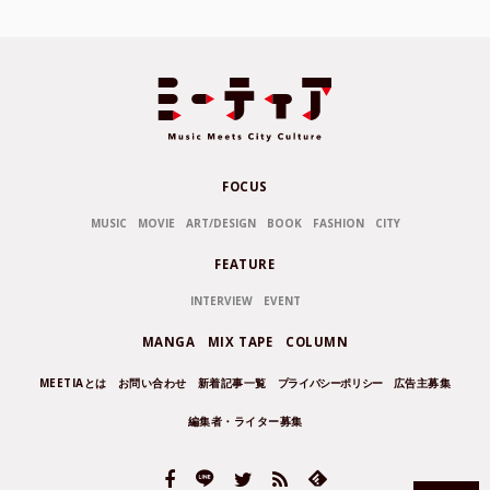
FOCUS
MUSIC
MOVIE
ART/DESIGN
BOOK
FASHION
CITY
FEATURE
INTERVIEW
EVENT
MANGA
MIX TAPE
COLUMN
MEETIAとは
お問い合わせ
新着記事一覧
プライバシーポリシー
広告主募集
編集者・ライター募集