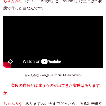
ちゃんみな :
はい。「Angel」と「As Hell」は空っぽの状
態で作った曲なんです。
ちゃんみな – Angel (Official Music Video)
――普段の自分とは違うものが出てきた実感はあります
か。
ちゃんみな :
ありますね。今までだったら、ある出来事や