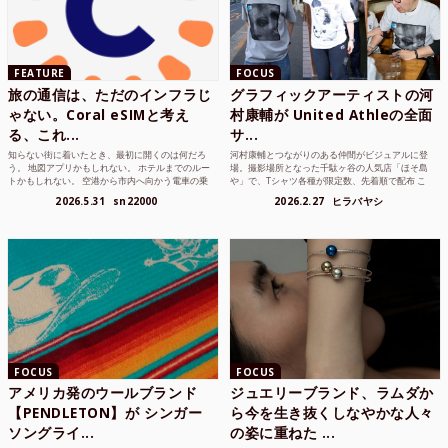
FEATURE
FOCUS
旅の通信は、ただのインフラじ
グラフィックアーティストの河
ゃない。Coral eSIMと考え
村康輔が United Athleの全面
る、これ...
サ...
知らない街に着いたとき、最初に開くのは何だろ
河村康輔とつながりのある仲間がビジュアルに登
う。 地図アプリかもしれない。 ホテルまでのルー
場。撮影場所となった千駄ヶ谷の人気店「ほそ島
トかもしれない。 空港から市内へ向かう電車の乗
や」で、Tシャツ各種が限定数、先着順で配布 こ
り方かもしれな...
れまでUnited...
2026.5.31
sn22000
2026.2.27
ヒラバヤシ
FOCUS
FOCUS
アメリカ発のウールブランド
ジュエリーブランド、ラムダか
【PENDLETON】が シンガー
ら今を生き抜くしなやかな人々
ソングライ...
の姿に重ねた ...