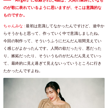
のが歌に表れているように思いますが、そこは意識的な
ものですか。
ちゃんみな :
最初は意識してなかったんですけど、途中か
らそうかもと思って、作っていく中で意識しましたね。
今回の制作って、そういうふうにだんだん垣間見えてい
く感じがよかったんです。人間の欲だったり、悪だった
り、嫉妬だったり、そういうものがだんだん見えていっ
て、最終的に見え過ぎて見えないっていうところに行き
たかったんですよね。