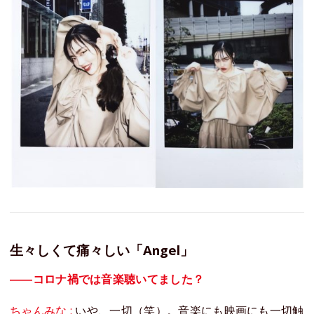
生々しくて痛々しい「Angel」
――コロナ禍では音楽聴いてました？
ちゃんみな :
いや、一切（笑）。音楽にも映画にも一切触