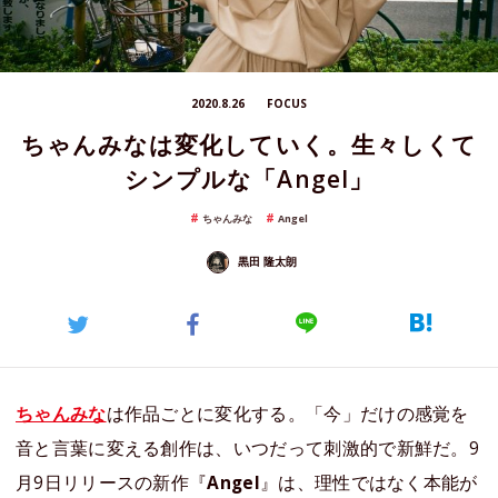
2020.8.26
FOCUS
ちゃんみなは変化していく。生々しくて
シンプルな「Angel」
ちゃんみな
Angel
黒田 隆太朗
ちゃんみな
は作品ごとに変化する。「今」だけの感覚を
音と言葉に変える創作は、いつだって刺激的で新鮮だ。9
月9日リリースの新作『
Angel
』は、理性ではなく本能が