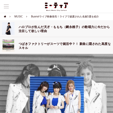
MUSIC
Buono!ライブ映像発売！ライブで披露された名曲5選を紹介
ハロプロが生んだ天才・ももち（嗣永桃子）の歌唱力に今だから
注目して欲しい理由
つばきファクトリーがスーツで就活中？！ 新曲に隠された高度な
スキル