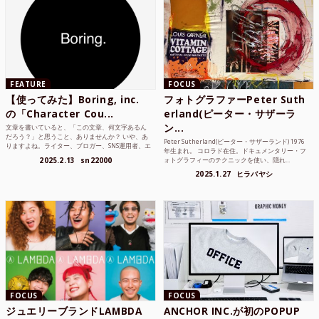
FEATURE
FOCUS
【使ってみた】Boring, inc.
フォトグラファーPeter Suth
の「Character Cou...
erland(ピーター・サザーラ
ン...
文章を書いていると、「この文章、何文字あるん
だろう？」と思うこと、ありませんか？ いや、あ
Peter Sutherland(ピーター・サザーランド) 1976
りますよね。ライター、ブロガー、SNS運用者、エ
年生まれ。 コロラド在住。ドキュメンタリー・フ
ンジニア、学生...
2025.2.13
sn22000
ォトグラフィーのテクニックを使い、隠れ...
2025.1.27
ヒラバヤシ
FOCUS
FOCUS
ジュエリーブランドLAMBDA
ANCHOR INC.が初のPOPUP