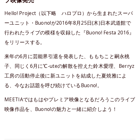
Hello! Project（以下略 ハロプロ）から生まれたスーパ
ーユニット・Buono!が2016年8月25日(木)日本武道館で
行われたライブの模様を収録した『Buono! Festa 2016』
をリリースする。
来年の6月に芸能界引退を発表した、ももちこと嗣永桃
子、同じく6月に℃-uteの解散を控えた鈴木愛理、Berryz
工房の活動停止後に新ユニットを結成した夏焼雅によ
る、今なお話題を呼び続けているBuono!。
MEETIAではもはやプレミア映像となるだろうこのライブ
映像作品を、Buono!の魅力と一緒に紹介しよう！