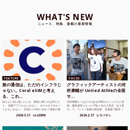
WHAT'S NEW
ニュース、特集、連載の最新情報
FEATURE
FOCUS
旅の通信は、ただのインフラじ
グラフィックアーティストの河
ゃない。Coral eSIMと考え
村康輔が United Athleの全面
る、これ...
サ...
知らない街に着いたとき、最初に開くのは何だろ
河村康輔とつながりのある仲間がビジュアルに登
う。 地図アプリかもしれない。 ホテルまでのルー
場。撮影場所となった千駄ヶ谷の人気店「ほそ島
トかもしれない。 空港から市内へ向かう電車の乗
や」で、Tシャツ各種が限定数、先着順で配布 こ
り方かもしれな...
れまでUnited...
2026.5.31
sn22000
2026.2.27
ヒラバヤシ