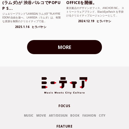
(ラムダ)が 渋谷パルコでPOPU
OFFICEを開催。
P S...
東京拠点のデザインオフィス、ANCHOR INC.。 ス
トリートウェアブランド、BlackEyePatch を手掛
ジュエリーブランド“LAMBDA( ラムダ))” “PLAYFRE
けるクリエイティブエージェンシーとして...
EDOM 自由を遊べ。 LAMBDA（ラムダ）は、有限
2024.12.19
ヒラバヤシ
な資源を無限のクリエイティブで追...
2025.1.16
ヒラバヤシ
MORE
FOCUS
MUSIC
MOVIE
ART/DESIGN
BOOK
FASHION
CITY
FEATURE