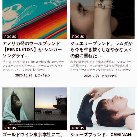
FOCUS
FOCUS
アメリカ発のウールブランド
ジュエリーブランド、ラムダか
【PENDLETON】が シンガー
ら今を生き抜くしなやかな人々
ソングライ...
の姿に重ねた ...
平井 大（ヒライダイ） https://hiraidai.com/サー
水中の気泡やしずくを球体で表現し、ジュエリー
フミュージックをベースに、オーガニックなライ
に昇華させて、水にたゆたうような浮遊感を感じ
フスタイルと、ウクレレ&ギター...
させるボールモチーフなどがモダンヴィンテージ
のような雰囲気も感じ...
2025.10.20
ヒラバヤシ
2025.9.29
ヒラバヤシ
FOCUS
FOCUS
ゴールドウイン東京本社にて、
シューズブランド、CAMINAN