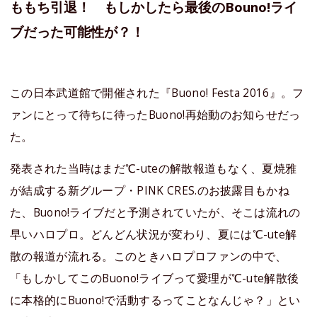
ももち引退！ もしかしたら最後のBouno!ライ
ブだった可能性が？！
この日本武道館で開催された『Buono! Festa 2016』。フ
ァンにとって待ちに待ったBuono!再始動のお知らせだっ
た。
発表された当時はまだ℃-uteの解散報道もなく、夏焼雅
が結成する新グループ・PINK CRES.のお披露目もかね
た、Buono!ライブだと予測されていたが、そこは流れの
早いハロプロ。どんどん状況が変わり、夏には℃-ute解
散の報道が流れる。このときハロプロファンの中で、
「もしかしてこのBuono!ライブって愛理が℃-ute解散後
に本格的にBuono!で活動するってことなんじゃ？」とい