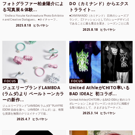
フォトグラファー柏倉陽介によ
DO（カミナンド）からエクス
る写真展＆体験...
トラライト...
「Endless Yosuke Kashiwakura Photo Exhibitio
■CAMINANDO（カミナンド） 日本のシューズブ
n and Creative Dialogues」 ■ネイチャーフ...
ランド。 [ファッションとしてのシューデザイン]
であることに最も重点を置き、シーズンごとに高
2025.8.18
ヒラバヤシ
品質な素...
2025.8.18
ヒラバヤシ
FOCUS
FOCUS
ジュエリーブランドLAMBDA
United AthleがCHITO率いる
(ラムダ)より ペールトーンカラ
BAD IDEAと 初コラボ...
ーの新作...
United AthleがCHITO率いるBAD IDEAと初のコラ
ボレーション これまでシーズンカタログに掲載す
ジュエリーブランド“LAMBDA( ラムダ))” “PLAYFRE
る取り組みとして、さまざまなアーティス...
EDOM 自由を遊べ。 LAMBDA（ラムダ）は、有限
2025.3.14
ヒラバヤシ
な資源を無限のクリエイティブで追...
2025.4.7
ヒラバヤシ