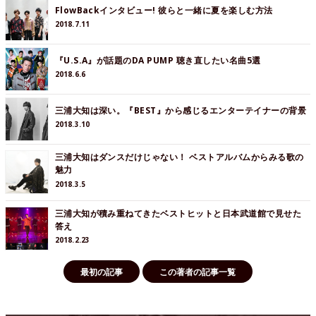
FlowBackインタビュー! 彼らと一緒に夏を楽しむ方法
2018.7.11
『U.S.A』が話題のDA PUMP 聴き直したい名曲5選
2018.6.6
三浦大知は深い。『BEST』から感じるエンターテイナーの背景
2018.3.10
三浦大知はダンスだけじゃない！ ベストアルバムからみる歌の
魅力
2018.3.5
三浦大知が積み重ねてきたベストヒットと日本武道館で見せた
答え
2018.2.23
最初の記事
この著者の記事一覧