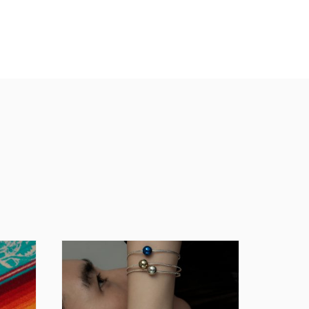
パレード
#フワちゃん
#英会話
#Youtuber
#大橋裕