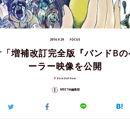
2016.9.29
FOCUS
l Bear「増補改訂完全版『バンド
ーラー映像を公開
Base Ball Bear
MEETIA編集部