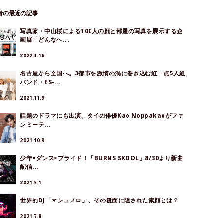
著者の最近の記事
写真家・中山桜による100人の顔と部屋の写真を展示する企
画展「どんなへ...
2022.3.16
名古屋から全国へ。3都市を激情の渦に巻き込む紅一点5人組
バンド・ES-...
2021.11.9
話題のドラマにも出演、タイの俳優Kao Noppakaoがファ
ンミーテ...
2021.10.9
少年×ダンス×プライド！「BURNS SKOOL」8/30より新曲
配信...
2021.9.1
世界的DJ「マシュメロ」、その覆面に隠された素顔とは？
2021.7.8