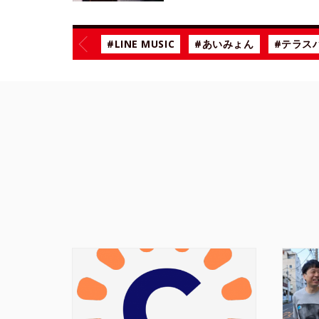
#LINE MUSIC
#あいみょん
#テラス