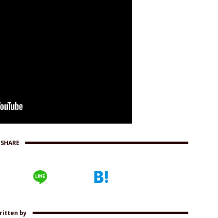
SHARE
ritten by