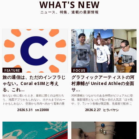
WHAT'S NEW
ニュース、特集、連載の最新情報
FEATURE
FOCUS
旅の通信は、ただのインフラじ
グラフィックアーティストの河
ゃない。Coral eSIMと考え
村康輔が United Athleの全面
る、これ...
サ...
知らない街に着いたとき、最初に開くのは何だろ
河村康輔とつながりのある仲間がビジュアルに登
う。 地図アプリかもしれない。 ホテルまでのルー
場。撮影場所となった千駄ヶ谷の人気店「ほそ島
トかもしれない。 空港から市内へ向かう電車の乗
や」で、Tシャツ各種が限定数、先着順で配布 こ
り方かもしれな...
れまでUnited...
2026.5.31
sn22000
2026.2.27
ヒラバヤシ