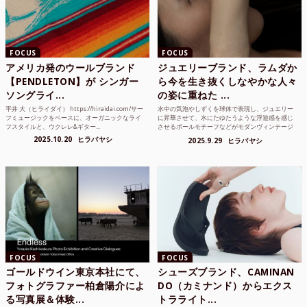
FOCUS
FOCUS
アメリカ発のウールブランド
ジュエリーブランド、ラムダか
【PENDLETON】が シンガー
ら今を生き抜くしなやかな人々
ソングライ...
の姿に重ねた ...
平井 大（ヒライダイ） https://hiraidai.com/サー
水中の気泡やしずくを球体で表現し、ジュエリー
フミュージックをベースに、オーガニックなライ
に昇華させて、水にたゆたうような浮遊感を感じ
フスタイルと、ウクレレ&ギター...
させるボールモチーフなどがモダンヴィンテージ
のような雰囲気も感じ...
2025.10.20
ヒラバヤシ
2025.9.29
ヒラバヤシ
FOCUS
FOCUS
ゴールドウイン東京本社にて、
シューズブランド、CAMINAN
フォトグラファー柏倉陽介によ
DO（カミナンド）からエクス
る写真展＆体験...
トラライト...