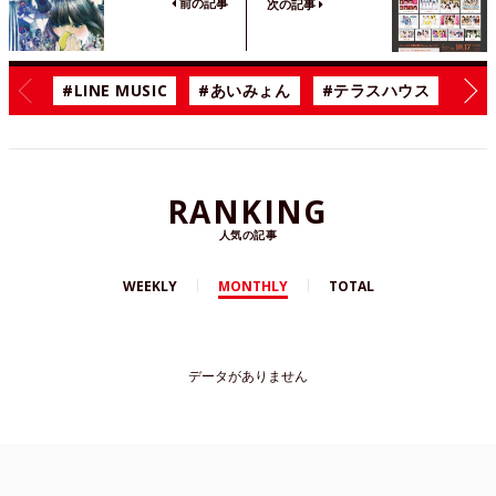
前の記事
次の記事
#LINE MUSIC
#あいみょん
#テラスハウス
#漫
RANKING
人気の記事
WEEKLY
MONTHLY
TOTAL
データがありません