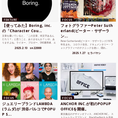
FEATURE
FOCUS
【使ってみた】Boring, inc.
フォトグラファーPeter Suth
の「Character Cou...
erland(ピーター・サザーラ
ン...
文章を書いていると、「この文章、何文字あるん
だろう？」と思うこと、ありませんか？ いや、あ
Peter Sutherland(ピーター・サザーランド) 1976
りますよね。ライター、ブロガー、SNS運用者、エ
年生まれ。 コロラド在住。ドキュメンタリー・フ
ンジニア、学生...
2025.2.13
sn22000
ォトグラフィーのテクニックを使い、隠れ...
2025.1.27
ヒラバヤシ
FOCUS
FOCUS
ジュエリーブランドLAMBDA
ANCHOR INC.が初のPOPUP
(ラムダ)が 渋谷パルコでPOPU
OFFICEを開催。
P S...
東京拠点のデザインオフィス、ANCHOR INC.。 ス
トリートウェアブランド、BlackEyePatch を手掛