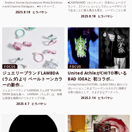
「Endless Yosuke Kashiwakura Photo Exhibitio
■CAMINANDO（カミナンド） 日本のシューズブ
n and Creative Dialogues」 ■ネイチャーフ...
ランド。 [ファッションとしてのシューデザイン]
であることに最も重点を置き、シーズンごとに高
2025.8.18
ヒラバヤシ
品質な素...
2025.8.18
ヒラバヤシ
FOCUS
FOCUS
ジュエリーブランドLAMBDA
United AthleがCHITO率いる
(ラムダ)より ペールトーンカラ
BAD IDEAと 初コラボ...
ーの新作...
United AthleがCHITO率いるBAD IDEAと初のコラ
ボレーション これまでシーズンカタログに掲載す
ジュエリーブランド“LAMBDA( ラムダ))” “PLAYFRE
る取り組みとして、さまざまなアーティス...
EDOM 自由を遊べ。 LAMBDA（ラムダ）は、有限
2025.3.14
ヒラバヤシ
な資源を無限のクリエイティブで追...
2025.4.7
ヒラバヤシ