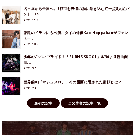
名古屋から全国へ。3都市を激情の渦に巻き込む紅一点5人組バ
ンド・ES-...
2021.11.9
話題のドラマにも出演、タイの俳優Kao Noppakaoがファン
ミーテ...
2021.10.9
少年×ダンス×プライド！「BURNS SKOOL」8/30より新曲配
信...
2021.9.1
世界的DJ「マシュメロ」、その覆面に隠された素顔とは？
2021.7.8
最初の記事
この著者の記事一覧