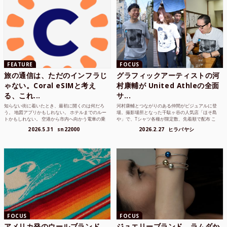
FEATURE
FOCUS
旅の通信は、ただのインフラじ
グラフィックアーティストの河
ゃない。Coral eSIMと考え
村康輔が United Athleの全面
る、これ...
サ...
知らない街に着いたとき、最初に開くのは何だろ
河村康輔とつながりのある仲間がビジュアルに登
う。 地図アプリかもしれない。 ホテルまでのルー
場。撮影場所となった千駄ヶ谷の人気店「ほそ島
トかもしれない。 空港から市内へ向かう電車の乗
や」で、Tシャツ各種が限定数、先着順で配布 こ
り方かもしれな...
れまでUnited...
2026.5.31
sn22000
2026.2.27
ヒラバヤシ
FOCUS
FOCUS
アメリカ発のウールブランド
ジュエリーブランド、ラムダか