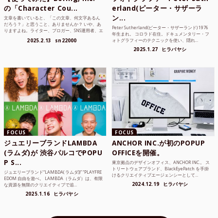
の「Character Cou...
erland(ピーター・サザーラ
ン...
文章を書いていると、「この文章、何文字あるん
だろう？」と思うこと、ありませんか？ いや、あ
Peter Sutherland(ピーター・サザーランド) 1976
りますよね。ライター、ブロガー、SNS運用者、エ
年生まれ。 コロラド在住。ドキュメンタリー・フ
ンジニア、学生...
2025.2.13
sn22000
ォトグラフィーのテクニックを使い、隠れ...
2025.1.27
ヒラバヤシ
FOCUS
FOCUS
ジュエリーブランドLAMBDA
ANCHOR INC.が初のPOPUP
(ラムダ)が 渋谷パルコでPOPU
OFFICEを開催。
P S...
東京拠点のデザインオフィス、ANCHOR INC.。 ス
トリートウェアブランド、BlackEyePatch を手掛
ジュエリーブランド“LAMBDA( ラムダ))” “PLAYFRE
けるクリエイティブエージェンシーとして...
EDOM 自由を遊べ。 LAMBDA（ラムダ）は、有限
2024.12.19
ヒラバヤシ
な資源を無限のクリエイティブで追...
2025.1.16
ヒラバヤシ