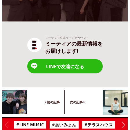
ミーティア公式ラインアカウント
ミーティアの最新情報を
お届けします!
LINEで友達になる
前の記事
次の記事
#LINE MUSIC
#あいみょん
#テラスハウス
#漫