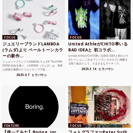
FOCUS
FOCUS
ジュエリーブランドLAMBDA
United AthleがCHITO率いる
(ラムダ)より ペールトーンカラ
BAD IDEAと 初コラボ...
ーの新作...
United AthleがCHITO率いるBAD IDEAと初のコラ
ボレーション これまでシーズンカタログに掲載す
ジュエリーブランド“LAMBDA( ラムダ))” “PLAYFRE
る取り組みとして、さまざまなアーティス...
EDOM 自由を遊べ。 LAMBDA（ラムダ）は、有限
2025.3.14
ヒラバヤシ
な資源を無限のクリエイティブで追...
2025.4.7
ヒラバヤシ
FEATURE
FOCUS
【使ってみた】Boring, inc.
フォトグラファーPeter Suth