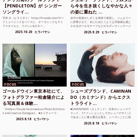
【PENDLETON】が シンガー
ら今を生き抜くしなやかな人々
ソングライ...
の姿に重ねた ...
平井 大（ヒライダイ） https://hiraidai.com/サー
水中の気泡やしずくを球体で表現し、ジュエリー
フミュージックをベースに、オーガニックなライ
に昇華させて、水にたゆたうような浮遊感を感じ
フスタイルと、ウクレレ&ギター...
させるボールモチーフなどがモダンヴィンテージ
のような雰囲気も感じ...
2025.10.20
ヒラバヤシ
2025.9.29
ヒラバヤシ
FOCUS
FOCUS
ゴールドウイン東京本社にて、
シューズブランド、CAMINAN
フォトグラファー柏倉陽介によ
DO（カミナンド）からエクス
る写真展＆体験...
トラライト...
「Endless Yosuke Kashiwakura Photo Exhibitio
■CAMINANDO（カミナンド） 日本のシューズブ
n and Creative Dialogues」 ■ネイチャーフ...
ランド。 [ファッションとしてのシューデザイン]
であることに最も重点を置き、シーズンごとに高
2025.8.18
ヒラバヤシ
品質な素...
2025.8.18
ヒラバヤシ