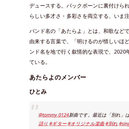
デュースする。バックボーンに裏付けられ
らしい多才さ・多彩さを両立する、いま注
バンド名の「あたらよ」とは、和歌など
由来する言葉で、「明けるのが惜しいほ
ンド名を地で行く叙情的な表現で、202
ている。
あたらよのメンバー
ひとみ
@tommy_0124
新曲です。最近は「別れ」
語り
#ギター
#オリジナル楽曲
#別れ
#sin