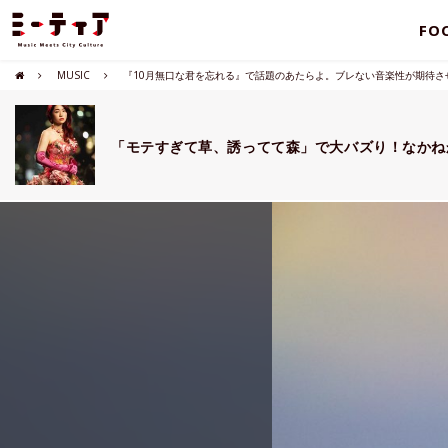
FO
MUSIC
『10月無口な君を忘れる』で話題のあたらよ。ブレない音楽性が期待さ
「モテすぎて草、誘ってて森」で大バズり！なかね