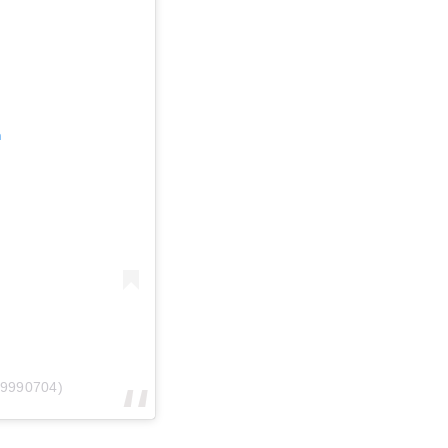
m
9990704)