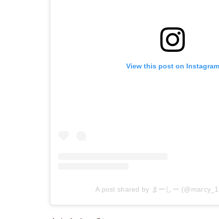
View this post on Instagra
A post shared by まーしー (@marcy_1