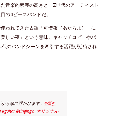
た音楽的素養の高さと、Z世代のアーティスト
目の4ピースバンドだ。
で使われてきた古語「可惜夜（あたらよ）」に
ど美しい夜」という意味。キャッチコピーやバ
0年代のバンドシーンを牽引する活躍が期待され
ばかり頭に浮かびます。
#弾き
g
#guitar
#singing
♬ オリジナル