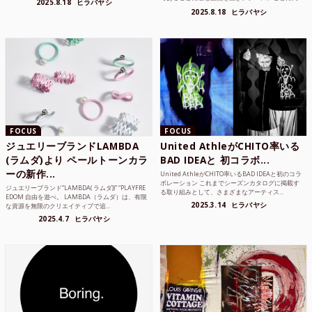
2025.8.18
ヒラバヤシ
品質な素...
2025.8.18
ヒラバヤシ
FOCUS
FOCUS
ジュエリーブランドLAMBDA
United AthleがCHITO率いる
(ラムダ)より ペールトーンカラ
BAD IDEAと 初コラボ...
ーの新作...
United AthleがCHITO率いるBAD IDEAと初のコラ
ボレーション これまでシーズンカタログに掲載す
ジュエリーブランド“LAMBDA( ラムダ))” “PLAYFRE
る取り組みとして、さまざまなアーティス...
EDOM 自由を遊べ。 LAMBDA（ラムダ）は、有限
2025.3.14
ヒラバヤシ
な資源を無限のクリエイティブで追...
2025.4.7
ヒラバヤシ