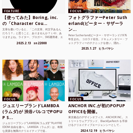
FEATURE
FOCUS
【使ってみた】Boring, inc.
フォトグラファーPeter Suth
の「Character Cou...
erland(ピーター・サザーラ
ン...
文章を書いていると、「この文章、何文字あるん
だろう？」と思うこと、ありませんか？ いや、あ
Peter Sutherland(ピーター・サザーランド) 1976
りますよね。ライター、ブロガー、SNS運用者、エ
年生まれ。 コロラド在住。ドキュメンタリー・フ
ンジニア、学生...
2025.2.13
sn22000
ォトグラフィーのテクニックを使い、隠れ...
2025.1.27
ヒラバヤシ
FOCUS
FOCUS
ジュエリーブランドLAMBDA
ANCHOR INC.が初のPOPUP
(ラムダ)が 渋谷パルコでPOPU
OFFICEを開催。
P S...
東京拠点のデザインオフィス、ANCHOR INC.。 ス
トリートウェアブランド、BlackEyePatch を手掛
ジュエリーブランド“LAMBDA( ラムダ))” “PLAYFRE
けるクリエイティブエージェンシーとして...
EDOM 自由を遊べ。 LAMBDA（ラムダ）は、有限
2024.12.19
ヒラバヤシ
な資源を無限のクリエイティブで追...