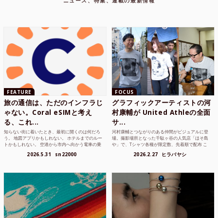
ニュース、特集、連載の最新情報
FEATURE
FOCUS
旅の通信は、ただのインフラじ
グラフィックアーティストの河
ゃない。Coral eSIMと考え
村康輔が United Athleの全面
る、これ...
サ...
知らない街に着いたとき、最初に開くのは何だろ
河村康輔とつながりのある仲間がビジュアルに登
う。 地図アプリかもしれない。 ホテルまでのルー
場。撮影場所となった千駄ヶ谷の人気店「ほそ島
トかもしれない。 空港から市内へ向かう電車の乗
や」で、Tシャツ各種が限定数、先着順で配布 こ
り方かもしれな...
れまでUnited...
2026.5.31
sn22000
2026.2.27
ヒラバヤシ