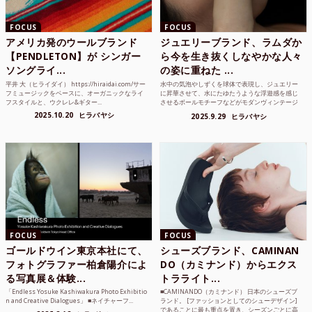
FOCUS
FOCUS
アメリカ発のウールブランド
ジュエリーブランド、ラムダか
【PENDLETON】が シンガー
ら今を生き抜くしなやかな人々
ソングライ...
の姿に重ねた ...
平井 大（ヒライダイ） https://hiraidai.com/サー
水中の気泡やしずくを球体で表現し、ジュエリー
フミュージックをベースに、オーガニックなライ
に昇華させて、水にたゆたうような浮遊感を感じ
フスタイルと、ウクレレ&ギター...
させるボールモチーフなどがモダンヴィンテージ
のような雰囲気も感じ...
2025.10.20
ヒラバヤシ
2025.9.29
ヒラバヤシ
FOCUS
FOCUS
ゴールドウイン東京本社にて、
シューズブランド、CAMINAN
フォトグラファー柏倉陽介によ
DO（カミナンド）からエクス
る写真展＆体験...
トラライト...
「Endless Yosuke Kashiwakura Photo Exhibitio
■CAMINANDO（カミナンド） 日本のシューズブ
n and Creative Dialogues」 ■ネイチャーフ...
ランド。 [ファッションとしてのシューデザイン]
であることに最も重点を置き、シーズンごとに高