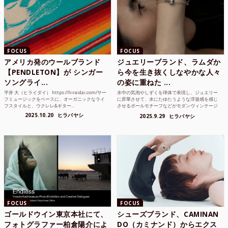
FOCUS
FOCUS
アメリカ発のウールブランド
ジュエリーブランド、ラムダか
【PENDLETON】が シンガー
ら今を生き抜くしなやかな人々
ソングライ...
の姿に重ねた ...
平井 大（ヒライダイ） https://hiraidai.com/サー
水中の気泡やしずくを球体で表現し、ジュエリー
フミュージックをベースに、オーガニックなライ
に昇華させて、水にたゆたうような浮遊感を感じ
フスタイルと、ウクレレ&ギター...
させるボールモチーフなどがモダンヴィンテージ
のような雰囲気も感じ...
2025.10.20
ヒラバヤシ
2025.9.29
ヒラバヤシ
FOCUS
FOCUS
ゴールドウイン東京本社にて、
シューズブランド、CAMINAN
フォトグラファー柏倉陽介によ
DO（カミナンド）からエクス