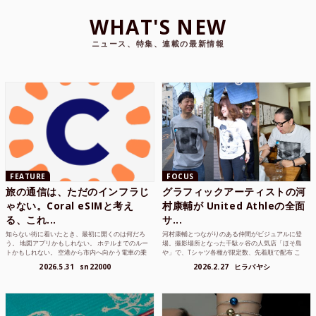
WHAT'S NEW
ニュース、特集、連載の最新情報
FEATURE
FOCUS
旅の通信は、ただのインフラじ
グラフィックアーティストの河
ゃない。Coral eSIMと考え
村康輔が United Athleの全面
る、これ...
サ...
知らない街に着いたとき、最初に開くのは何だろ
河村康輔とつながりのある仲間がビジュアルに登
う。 地図アプリかもしれない。 ホテルまでのルー
場。撮影場所となった千駄ヶ谷の人気店「ほそ島
トかもしれない。 空港から市内へ向かう電車の乗
や」で、Tシャツ各種が限定数、先着順で配布 こ
り方かもしれな...
れまでUnited...
2026.5.31
sn22000
2026.2.27
ヒラバヤシ