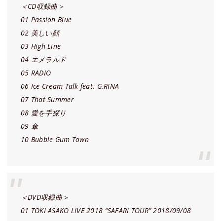
＜CD収録曲＞
01 Passion Blue
02 美しい顔
03 High Line
04 エメラルド
05 RADIO
06 Ice Cream Talk feat. G.RINA
07 That Summer
08 愛を手探り
09 傘
10 Bubble Gum Town
＜DVD収録曲＞
01 TOKI ASAKO LIVE 2018 “SAFARI TOUR” 2018/09/08