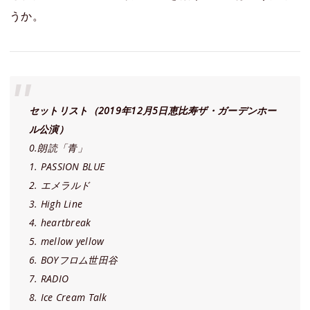
うか。
セットリスト（2019年12月5日恵比寿ザ・ガーデンホー
ル公演）
0.朗読「青」
1. PASSION BLUE
2. エメラルド
3. High Line
4. heartbreak
5. mellow yellow
6. BOYフロム世田谷
7. RADIO
8. Ice Cream Talk