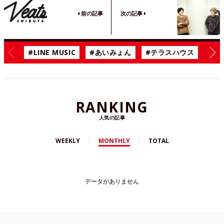
前の記事
次の記事
#LINE MUSIC
#あいみょん
#テラスハウス
#漫
RANKING
人気の記事
WEEKLY
MONTHLY
TOTAL
データがありません