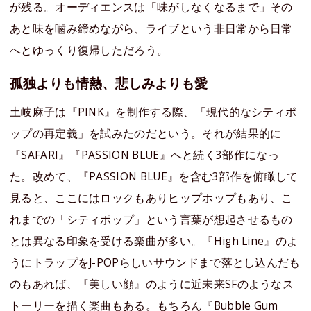
が残る。オーディエンスは「味がしなくなるまで」その
あと味を噛み締めながら、ライブという非日常から日常
へとゆっくり復帰しただろう。
孤独よりも情熱、悲しみよりも愛
土岐麻子は『PINK』を制作する際、「現代的なシティポ
ップの再定義」を試みたのだという。それが結果的に
『SAFARI』『PASSION BLUE』へと続く3部作になっ
た。改めて、『PASSION BLUE』を含む3部作を俯瞰して
見ると、ここにはロックもありヒップホップもあり、こ
れまでの「シティポップ」という言葉が想起させるもの
とは異なる印象を受ける楽曲が多い。『High Line』のよ
うにトラップをJ-POPらしいサウンドまで落とし込んだも
のもあれば、『美しい顔』のように近未来SFのようなス
トーリーを描く楽曲もある。もちろん『Bubble Gum