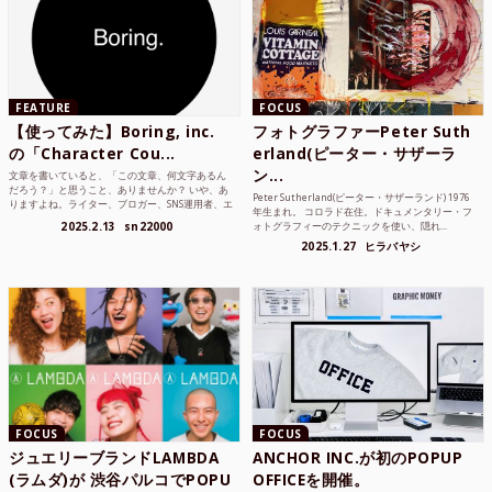
FEATURE
FOCUS
【使ってみた】Boring, inc.
フォトグラファーPeter Suth
の「Character Cou...
erland(ピーター・サザーラ
ン...
文章を書いていると、「この文章、何文字あるん
だろう？」と思うこと、ありませんか？ いや、あ
Peter Sutherland(ピーター・サザーランド) 1976
りますよね。ライター、ブロガー、SNS運用者、エ
年生まれ。 コロラド在住。ドキュメンタリー・フ
ンジニア、学生...
2025.2.13
sn22000
ォトグラフィーのテクニックを使い、隠れ...
2025.1.27
ヒラバヤシ
FOCUS
FOCUS
ジュエリーブランドLAMBDA
ANCHOR INC.が初のPOPUP
(ラムダ)が 渋谷パルコでPOPU
OFFICEを開催。