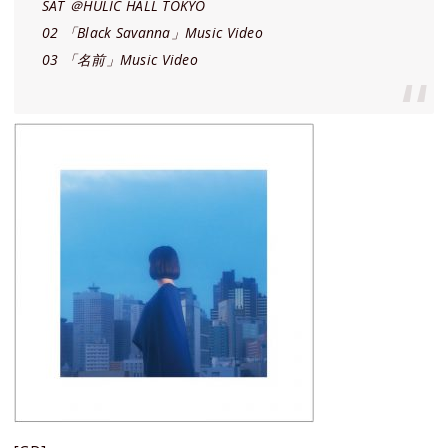
SAT ＠HULIC HALL TOKYO
02 「Black Savanna」Music Video
03 「名前」Music Video