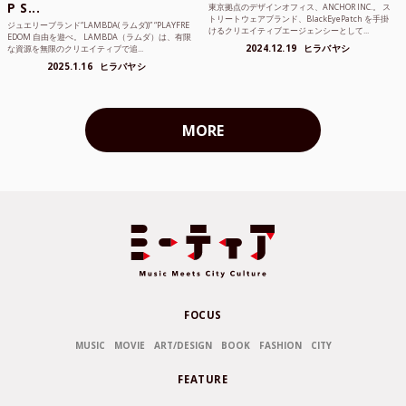
P S...
東京拠点のデザインオフィス、ANCHOR INC.。 ス
トリートウェアブランド、BlackEyePatch を手掛
ジュエリーブランド“LAMBDA( ラムダ))” “PLAYFRE
けるクリエイティブエージェンシーとして...
EDOM 自由を遊べ。 LAMBDA（ラムダ）は、有限
2024.12.19
ヒラバヤシ
な資源を無限のクリエイティブで追...
2025.1.16
ヒラバヤシ
MORE
FOCUS
MUSIC
MOVIE
ART/DESIGN
BOOK
FASHION
CITY
FEATURE