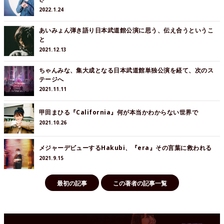
2022.1.24
あいみょん弾き語り日本武道館公演に思う、伝え合うというこ
と
2021.12.13
ちゃんみな、集大成となる日本武道館単独公演を経て、次のス
テージへ
2021.11.11
甲田まひる『California』何が本当かわからない世界で
2021.10.26
メジャーデビューするHakubi、『era』その言葉に救われる
2021.9.15
最初の記事
この著者の記事一覧