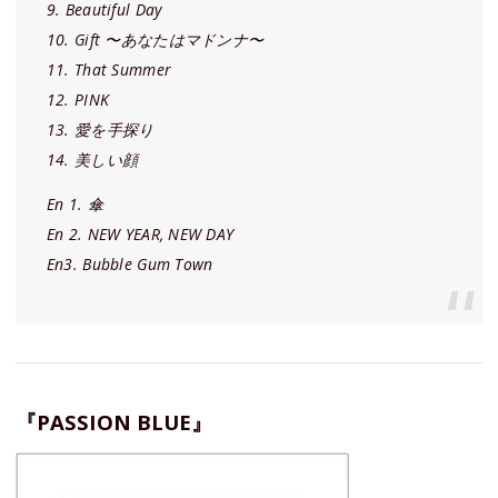
9. Beautiful Day
10. Gift 〜あなたはマドンナ〜
11. That Summer
12. PINK
13. 愛を手探り
14. 美しい顔
En 1. 傘
En 2. NEW YEAR, NEW DAY
En3. Bubble Gum Town
『PASSION BLUE』