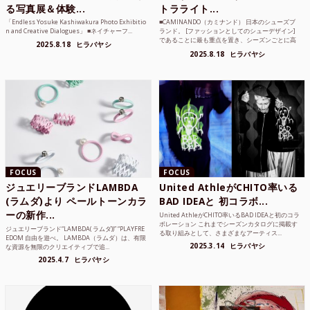
る写真展＆体験...
トラライト...
「Endless Yosuke Kashiwakura Photo Exhibitio
■CAMINANDO（カミナンド） 日本のシューズブ
n and Creative Dialogues」 ■ネイチャーフ...
ランド。 [ファッションとしてのシューデザイン]
であることに最も重点を置き、シーズンごとに高
2025.8.18
ヒラバヤシ
品質な素...
2025.8.18
ヒラバヤシ
FOCUS
FOCUS
ジュエリーブランドLAMBDA
United AthleがCHITO率いる
(ラムダ)より ペールトーンカラ
BAD IDEAと 初コラボ...
ーの新作...
United AthleがCHITO率いるBAD IDEAと初のコラ
ボレーション これまでシーズンカタログに掲載す
ジュエリーブランド“LAMBDA( ラムダ))” “PLAYFRE
る取り組みとして、さまざまなアーティス...
EDOM 自由を遊べ。 LAMBDA（ラムダ）は、有限
2025.3.14
ヒラバヤシ
な資源を無限のクリエイティブで追...
2025.4.7
ヒラバヤシ