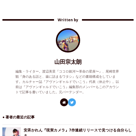
Written by
山田宗太朗
編集・ライター。渡辺美里『ココロ銀河〜革命の星座〜』、尾崎世界
観『身のある話と、歯に詰まるワタシ』などの書籍構成をしていま
す。カルチャー誌『アヴァンギャルドでいこう』代表（休止中）。以
前は『アヴァンギャルドでいこう』編集部のメンバーもこのアカウン
トで記事を書いていました。元バーテンダー。
● 著者の最近の記事
安斉かれん『現実カメラ』7作連続リリースで見つける自分らし
さ