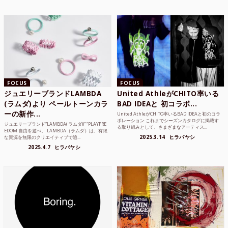
FOCUS
FOCUS
ジュエリーブランドLAMBDA
United AthleがCHITO率いる
(ラムダ)より ペールトーンカラ
BAD IDEAと 初コラボ...
ーの新作...
United AthleがCHITO率いるBAD IDEAと初のコラ
ボレーション これまでシーズンカタログに掲載す
ジュエリーブランド“LAMBDA( ラムダ))” “PLAYFRE
る取り組みとして、さまざまなアーティス...
EDOM 自由を遊べ。 LAMBDA（ラムダ）は、有限
2025.3.14
ヒラバヤシ
な資源を無限のクリエイティブで追...
2025.4.7
ヒラバヤシ