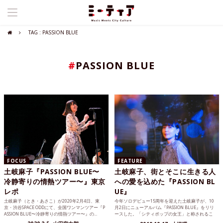
TAG : PASSION BLUE
#
PASSION BLUE
FOCUS
FEATURE
土岐麻子『PASSION BLUE〜
土岐麻子、街とそこに生きる人
冷静寄りの情熱ツアー〜』東京
への愛を込めた『PASSION BL
レポ
UE』
土岐麻子（とき・あさこ）が2020年2月4日、東
今年ソロデビュー15周年を迎えた土岐麻子が、10
京・渋谷SPACE ODDにて、全国ワンマンツアー『P
月2日にニューアルバム『PASSION BLUE』をリリ
ASSION BLUE〜冷静寄りの情熱ツアー〜』の...
ースした。「シティポップの女王」と称されるこ
とも...