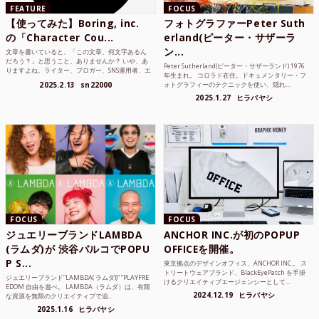
FEATURE
FOCUS
【使ってみた】Boring, inc.
フォトグラファーPeter Suth
の「Character Cou...
erland(ピーター・サザーラ
ン...
文章を書いていると、「この文章、何文字あるん
だろう？」と思うこと、ありませんか？ いや、あ
Peter Sutherland(ピーター・サザーランド) 1976
りますよね。ライター、ブロガー、SNS運用者、エ
年生まれ。 コロラド在住。ドキュメンタリー・フ
ンジニア、学生...
2025.2.13
sn22000
ォトグラフィーのテクニックを使い、隠れ...
2025.1.27
ヒラバヤシ
FOCUS
FOCUS
ジュエリーブランドLAMBDA
ANCHOR INC.が初のPOPUP
(ラムダ)が 渋谷パルコでPOPU
OFFICEを開催。
P S...
東京拠点のデザインオフィス、ANCHOR INC.。 ス
トリートウェアブランド、BlackEyePatch を手掛
ジュエリーブランド“LAMBDA( ラムダ))” “PLAYFRE
けるクリエイティブエージェンシーとして...
EDOM 自由を遊べ。 LAMBDA（ラムダ）は、有限
2024.12.19
ヒラバヤシ
な資源を無限のクリエイティブで追...
2025.1.16
ヒラバヤシ