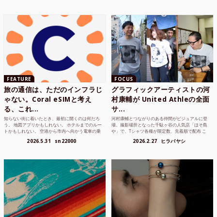
FEATURE
FOCUS
旅の通信は、ただのインフラじ
グラフィックアーティストの河
ゃない。Coral eSIMと考え
村康輔が United Athleの全面
る、これ...
サ...
知らない街に着いたとき、最初に開くのは何だろ
河村康輔とつながりのある仲間がビジュアルに登
う。 地図アプリかもしれない。 ホテルまでのルー
場。撮影場所となった千駄ヶ谷の人気店「ほそ島
トかもしれない。 空港から市内へ向かう電車の乗
や」で、Tシャツ各種が限定数、先着順で配布 こ
り方かもしれな...
れまでUnited...
2026.5.31
sn22000
2026.2.27
ヒラバヤシ