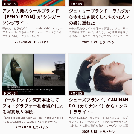
FOCUS
FOCUS
アメリカ発のウールブランド
ジュエリーブランド、ラムダか
【PENDLETON】が シンガー
ら今を生き抜くしなやかな人々
ソングライ...
の姿に重ねた ...
平井 大（ヒライダイ） https://hiraidai.com/サー
水中の気泡やしずくを球体で表現し、ジュエリー
フミュージックをベースに、オーガニックなライ
に昇華させて、水にたゆたうような浮遊感を感じ
フスタイルと、ウクレレ&ギター...
させるボールモチーフなどがモダンヴィンテージ
のような雰囲気も感じ...
2025.10.20
ヒラバヤシ
2025.9.29
ヒラバヤシ
FOCUS
FOCUS
ゴールドウイン東京本社にて、
シューズブランド、CAMINAN
フォトグラファー柏倉陽介によ
DO（カミナンド）からエクス
る写真展＆体験...
トラライト...
「Endless Yosuke Kashiwakura Photo Exhibitio
■CAMINANDO（カミナンド） 日本のシューズブ
n and Creative Dialogues」 ■ネイチャーフ...
ランド。 [ファッションとしてのシューデザイン]
であることに最も重点を置き、シーズンごとに高
2025.8.18
ヒラバヤシ
品質な素...
2025.8.18
ヒラバヤシ