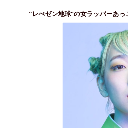
”レぺゼン地球”の女ラッパーあ