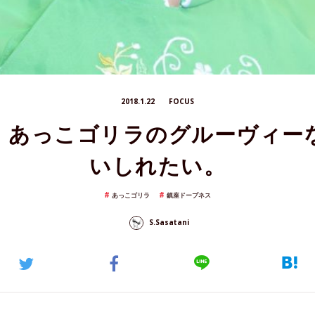
2018.1.22
FOCUS
・あっこゴリラのグルーヴィー
いしれたい。
あっこゴリラ
鎮座ドープネス
S.Sasatani