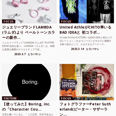
FOCUS
FOCUS
ジュエリーブランドLAMBDA
United AthleがCHITO率いる
(ラムダ)より ペールトーンカラ
BAD IDEAと 初コラボ...
ーの新作...
United AthleがCHITO率いるBAD IDEAと初のコラ
ボレーション これまでシーズンカタログに掲載す
ジュエリーブランド“LAMBDA( ラムダ))” “PLAYFRE
る取り組みとして、さまざまなアーティス...
EDOM 自由を遊べ。 LAMBDA（ラムダ）は、有限
2025.3.14
ヒラバヤシ
な資源を無限のクリエイティブで追...
2025.4.7
ヒラバヤシ
FEATURE
FOCUS
【使ってみた】Boring, inc.
フォトグラファーPeter Suth
の「Character Cou...
erland(ピーター・サザーラ
ン...
文章を書いていると、「この文章、何文字あるん