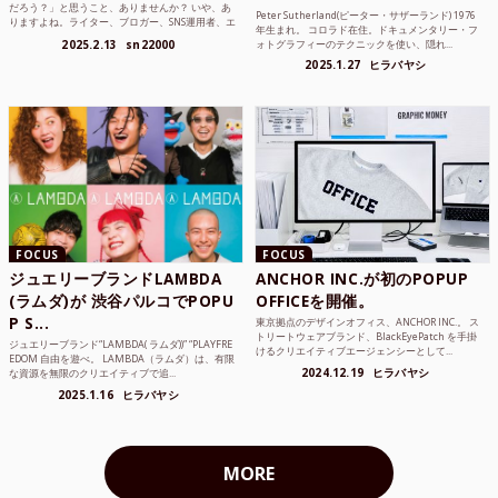
だろう？」と思うこと、ありませんか？ いや、あ
Peter Sutherland(ピーター・サザーランド) 1976
りますよね。ライター、ブロガー、SNS運用者、エ
年生まれ。 コロラド在住。ドキュメンタリー・フ
ンジニア、学生...
2025.2.13
sn22000
ォトグラフィーのテクニックを使い、隠れ...
2025.1.27
ヒラバヤシ
FOCUS
FOCUS
ジュエリーブランドLAMBDA
ANCHOR INC.が初のPOPUP
(ラムダ)が 渋谷パルコでPOPU
OFFICEを開催。
P S...
東京拠点のデザインオフィス、ANCHOR INC.。 ス
トリートウェアブランド、BlackEyePatch を手掛
ジュエリーブランド“LAMBDA( ラムダ))” “PLAYFRE
けるクリエイティブエージェンシーとして...
EDOM 自由を遊べ。 LAMBDA（ラムダ）は、有限
2024.12.19
ヒラバヤシ
な資源を無限のクリエイティブで追...
2025.1.16
ヒラバヤシ
MORE