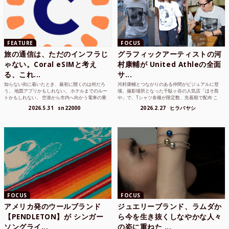
FEATURE
FOCUS
旅の通信は、ただのインフラじ
グラフィックアーティストの河
ゃない。Coral eSIMと考え
村康輔が United Athleの全面
る、これ...
サ...
知らない街に着いたとき、最初に開くのは何だろ
河村康輔とつながりのある仲間がビジュアルに登
う。 地図アプリかもしれない。 ホテルまでのルー
場。撮影場所となった千駄ヶ谷の人気店「ほそ島
トかもしれない。 空港から市内へ向かう電車の乗
や」で、Tシャツ各種が限定数、先着順で配布 こ
り方かもしれな...
れまでUnited...
2026.5.31
sn22000
2026.2.27
ヒラバヤシ
FOCUS
FOCUS
アメリカ発のウールブランド
ジュエリーブランド、ラムダか
【PENDLETON】が シンガー
ら今を生き抜くしなやかな人々
ソングライ...
の姿に重ねた ...