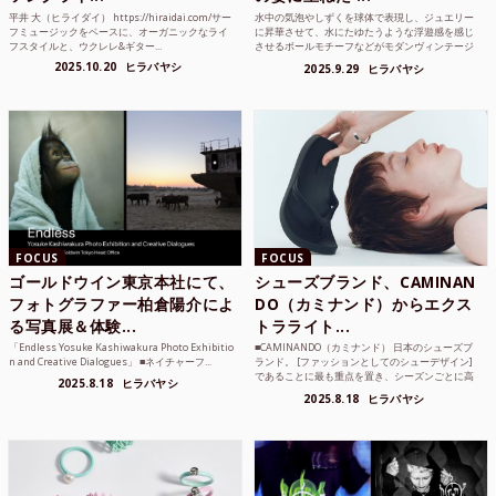
平井 大（ヒライダイ） https://hiraidai.com/サー
水中の気泡やしずくを球体で表現し、ジュエリー
フミュージックをベースに、オーガニックなライ
に昇華させて、水にたゆたうような浮遊感を感じ
フスタイルと、ウクレレ&ギター...
させるボールモチーフなどがモダンヴィンテージ
のような雰囲気も感じ...
2025.10.20
ヒラバヤシ
2025.9.29
ヒラバヤシ
FOCUS
FOCUS
ゴールドウイン東京本社にて、
シューズブランド、CAMINAN
フォトグラファー柏倉陽介によ
DO（カミナンド）からエクス
る写真展＆体験...
トラライト...
「Endless Yosuke Kashiwakura Photo Exhibitio
■CAMINANDO（カミナンド） 日本のシューズブ
n and Creative Dialogues」 ■ネイチャーフ...
ランド。 [ファッションとしてのシューデザイン]
であることに最も重点を置き、シーズンごとに高
2025.8.18
ヒラバヤシ
品質な素...
2025.8.18
ヒラバヤシ