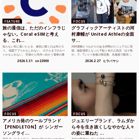
FEATURE
FOCUS
旅の通信は、ただのインフラじ
グラフィックアーティストの河
ゃない。Coral eSIMと考え
村康輔が United Athleの全面
る、これ...
サ...
知らない街に着いたとき、最初に開くのは何だろ
河村康輔とつながりのある仲間がビジュアルに登
う。 地図アプリかもしれない。 ホテルまでのルー
場。撮影場所となった千駄ヶ谷の人気店「ほそ島
トかもしれない。 空港から市内へ向かう電車の乗
や」で、Tシャツ各種が限定数、先着順で配布 こ
り方かもしれな...
れまでUnited...
2026.5.31
sn22000
2026.2.27
ヒラバヤシ
FOCUS
FOCUS
アメリカ発のウールブランド
ジュエリーブランド、ラムダか
【PENDLETON】が シンガー
ら今を生き抜くしなやかな人々
ソングライ...
の姿に重ねた ...
平井 大（ヒライダイ） https://hiraidai.com/サー
水中の気泡やしずくを球体で表現し、ジュエリー