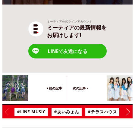
ミーティア公式ラインアカウント
ミーティアの最新情報を
お届けします!
LINEで友達になる
前の記事
次の記事
#LINE MUSIC
#あいみょん
#テラスハウス
#漫