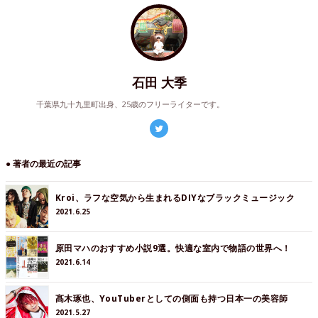
石田 大季
千葉県九十九里町出身、25歳のフリーライターです。
● 著者の最近の記事
Kroi、ラフな空気から生まれるDIYなブラックミュージック
2021.6.25
原田マハのおすすめ小説9選。快適な室内で物語の世界へ！
2021.6.14
髙木琢也、YouTuberとしての側面も持つ日本一の美容師
2021.5.27