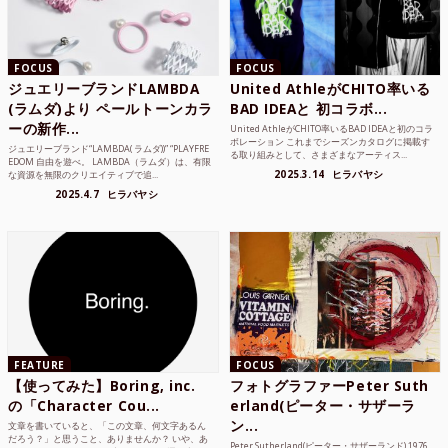
FOCUS
FOCUS
ジュエリーブランドLAMBDA
United AthleがCHITO率いる
(ラムダ)より ペールトーンカラ
BAD IDEAと 初コラボ...
ーの新作...
United AthleがCHITO率いるBAD IDEAと初のコラ
ボレーション これまでシーズンカタログに掲載す
ジュエリーブランド“LAMBDA( ラムダ))” “PLAYFRE
る取り組みとして、さまざまなアーティス...
EDOM 自由を遊べ。 LAMBDA（ラムダ）は、有限
2025.3.14
ヒラバヤシ
な資源を無限のクリエイティブで追...
2025.4.7
ヒラバヤシ
FEATURE
FOCUS
【使ってみた】Boring, inc.
フォトグラファーPeter Suth
の「Character Cou...
erland(ピーター・サザーラ
ン...
文章を書いていると、「この文章、何文字あるん
だろう？」と思うこと、ありませんか？ いや、あ
Peter Sutherland(ピーター・サザーランド) 1976