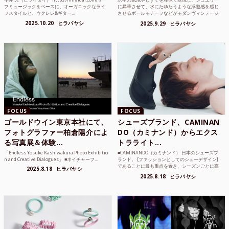
フミュージックをベースに、オーガニックなライ
に昇華させて、水にたゆたうような浮遊感を感じ
フスタイルと、ウクレレ&ギター...
させるボールモチーフなどがモダンヴィンテージ
のような雰囲気も感じ...
2025.10.20
ヒラバヤシ
2025.9.29
ヒラバヤシ
FOCUS
FOCUS
ゴールドウイン東京本社にて、
シューズブランド、CAMINAN
フォトグラファー柏倉陽介によ
DO（カミナンド）からエクス
る写真展＆体験...
トラライト...
「Endless Yosuke Kashiwakura Photo Exhibitio
■CAMINANDO（カミナンド） 日本のシューズブ
n and Creative Dialogues」 ■ネイチャーフ...
ランド。 [ファッションとしてのシューデザイン]
であることに最も重点を置き、シーズンごとに高
2025.8.18
ヒラバヤシ
品質な素...
2025.8.18
ヒラバヤシ