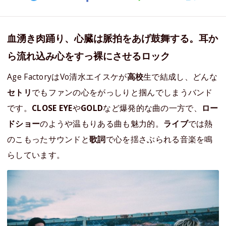
血湧き肉踊り、心臓は脈拍をあげ鼓舞する。耳か
ら流れ込み心をすっ裸にさせるロック
Age FactoryはVo清水エイスケが
高校
生で結成し、どんな
セトリ
でもファンの心をがっしりと掴んでしまうバンド
です。
CLOSE EYE
や
GOLD
など爆発的な曲の一方で、
ロー
ドショー
のようや温もりある曲も魅力的。
ライブ
では熱
のこもったサウンドと
歌詞
で心を揺さぶられる音楽を鳴
らしています。