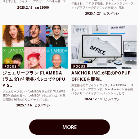
りますよね。ライター、ブロガー、SNS運用者、エ
年生まれ。 コロラド在住。ドキュメンタリー・フ
ンジニア、学生...
2025.2.13
sn22000
ォトグラフィーのテクニックを使い、隠れ...
2025.1.27
ヒラバヤシ
FOCUS
FOCUS
ジュエリーブランドLAMBDA
ANCHOR INC.が初のPOPUP
(ラムダ)が 渋谷パルコでPOPU
OFFICEを開催。
P S...
東京拠点のデザインオフィス、ANCHOR INC.。 ス
トリートウェアブランド、BlackEyePatch を手掛
ジュエリーブランド“LAMBDA( ラムダ))” “PLAYFRE
けるクリエイティブエージェンシーとして...
EDOM 自由を遊べ。 LAMBDA（ラムダ）は、有限
2024.12.19
ヒラバヤシ
な資源を無限のクリエイティブで追...
2025.1.16
ヒラバヤシ
MORE