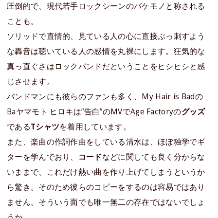
圧倒的で、現代若手ロックシーンのバケモノと称される
ことも。
ソリッドで直情的、見ている人の心に直接ぶっ刺すよう
な轟音は聴いている人の感情を丸裸にします。狂気的な
真っ直ぐさはロックバンドだということをヒシヒシと感
じさせます。
バンドマンにも彼らのファンも多く、My Hair is Badの
Baヤマモト ヒロキは”告白”のMVでAge Factoryの
グッズ
である
Tシャツ
を着用しています。
また、楽曲の作詞作曲をしている清水は、ほぼ独学でギ
ターを学んでおり、
コード
などに関しても良く分からな
いままで、これだけ熱い曲を作り上げてしまうというか
ら驚き。そのため彼らのコピーをするのは容易ではあり
ません。そういう面でも唯一無二の存在ではないでしょ
うか。