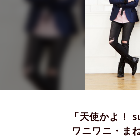
「天使かよ！ su
ワニワニ・まねき