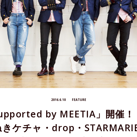
2016.6.10
FEATURE
pported by MEETIA」開
ケチャ・drop・STARMAR