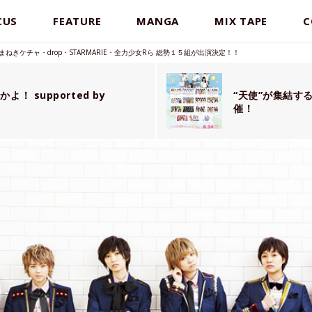
CUS
FEATURE
MANGA
MIX TAPE
C
ワニ・まねきケチャ・drop・STARMARIE・全力少女Rら 総勢１５組が出演決定！！
 supported by
“天使”が集結する
催！