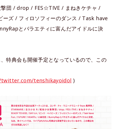
撃団 / drop / FES☆TIVE / まねきケチャ /
・ベイビーズ / フィロソフィーのダンス / Task have
 / BunnyRapとバラエティに富んだアイドルに決
ん、特典会も開催予定となっているので、この
/twitter.com/tenshikayoidol
)