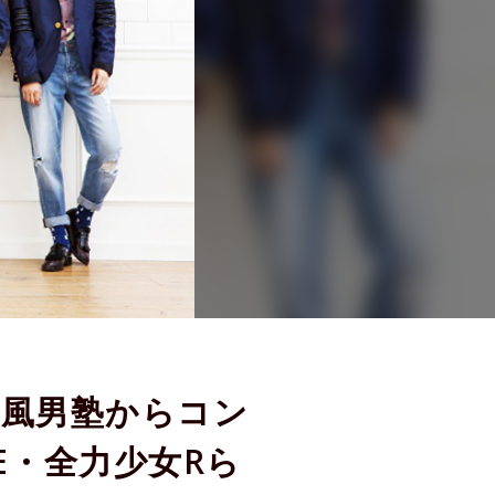
催！ 風男塾からコン
IE・全力少女Rら