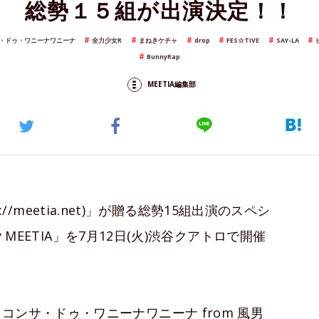
総勢１５組が出演決定！！
・ドゥ・ワニーナワニーナ
全力少女R
まねきケチャ
drop
FES☆TIVE
SAY-LA
BunnyRap
MEETIA編集部
s://meetia.net)」が贈る総勢15組出演のスペシ
y MEETIA」を7月12日(火)渋谷クアトロで開催
ンサ・ドゥ・ワニーナワニーナ from 風男