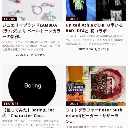
FOCUS
FOCUS
ジュエリーブランドLAMBDA
United AthleがCHITO率いる
(ラムダ)より ペールトーンカラ
BAD IDEAと 初コラボ...
ーの新作...
United AthleがCHITO率いるBAD IDEAと初のコラ
ボレーション これまでシーズンカタログに掲載す
ジュエリーブランド“LAMBDA( ラムダ))” “PLAYFRE
る取り組みとして、さまざまなアーティス...
EDOM 自由を遊べ。 LAMBDA（ラムダ）は、有限
2025.3.14
ヒラバヤシ
な資源を無限のクリエイティブで追...
2025.4.7
ヒラバヤシ
FEATURE
FOCUS
【使ってみた】Boring, inc.
フォトグラファーPeter Suth
の「Character Cou...
erland(ピーター・サザーラ
ン...
文章を書いていると、「この文章、何文字あるん
だろう？」と思うこと、ありませんか？ いや、あ
Peter Sutherland(ピーター・サザーランド) 1976