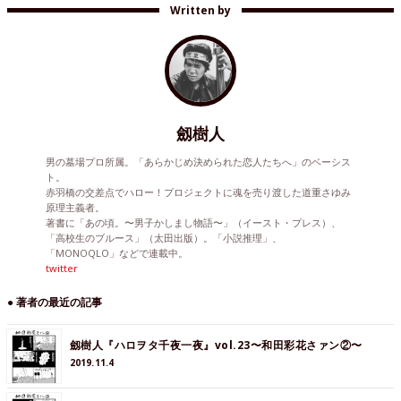
Written by
劔樹人
男の墓場プロ所属。「あらかじめ決められた恋人たちへ」のベーシス
ト。
赤羽橋の交差点でハロー！プロジェクトに魂を売り渡した道重さゆみ
原理主義者。
著書に「あの頃。〜男子かしまし物語〜」（イースト・プレス）、
「高校生のブルース」（太田出版）。「小説推理」、
「MONOQLO」などで連載中。
twitter
● 著者の最近の記事
劔樹人『ハロヲタ千夜一夜』vol.23〜和田彩花さァン②〜
2019.11.4