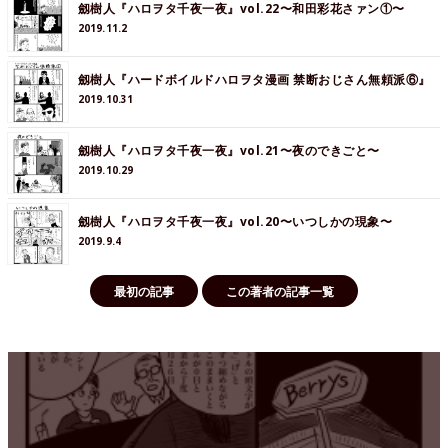
劔樹人『ハロヲタ千夜一夜』vol.22〜和田彩花さァン①〜
2019.11.2
劔樹人『ハードボイルドハロヲタ漫画 禁断おじさん無頼派⑥』
2019.10.31
劔樹人『ハロヲタ千夜一夜』vol.21〜夜のできごと〜
2019.10.29
劔樹人『ハロヲタ千夜一夜』vol.20〜いつしかの現象〜
2019.9.4
最初の記事
この著者の記事一覧