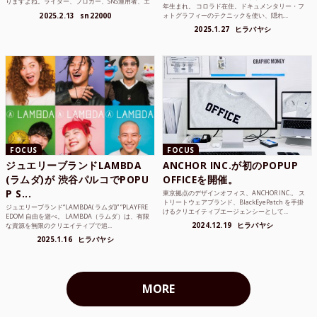
りますよね。ライター、ブロガー、SNS運用者、エ
年生まれ。 コロラド在住。ドキュメンタリー・フ
ンジニア、学生...
2025.2.13
sn22000
ォトグラフィーのテクニックを使い、隠れ...
2025.1.27
ヒラバヤシ
FOCUS
FOCUS
ジュエリーブランドLAMBDA
ANCHOR INC.が初のPOPUP
(ラムダ)が 渋谷パルコでPOPU
OFFICEを開催。
P S...
東京拠点のデザインオフィス、ANCHOR INC.。 ス
トリートウェアブランド、BlackEyePatch を手掛
ジュエリーブランド“LAMBDA( ラムダ))” “PLAYFRE
けるクリエイティブエージェンシーとして...
EDOM 自由を遊べ。 LAMBDA（ラムダ）は、有限
2024.12.19
ヒラバヤシ
な資源を無限のクリエイティブで追...
2025.1.16
ヒラバヤシ
MORE