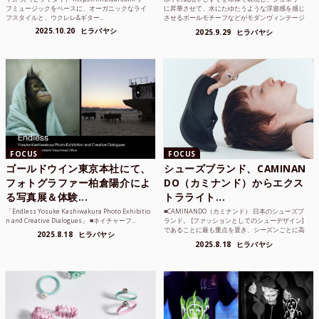
フミュージックをベースに、オーガニックなライ
に昇華させて、水にたゆたうような浮遊感を感じ
フスタイルと、ウクレレ&ギター...
させるボールモチーフなどがモダンヴィンテージ
のような雰囲気も感じ...
2025.10.20
ヒラバヤシ
2025.9.29
ヒラバヤシ
FOCUS
FOCUS
ゴールドウイン東京本社にて、
シューズブランド、CAMINAN
フォトグラファー柏倉陽介によ
DO（カミナンド）からエクス
る写真展＆体験...
トラライト...
「Endless Yosuke Kashiwakura Photo Exhibitio
■CAMINANDO（カミナンド） 日本のシューズブ
n and Creative Dialogues」 ■ネイチャーフ...
ランド。 [ファッションとしてのシューデザイン]
であることに最も重点を置き、シーズンごとに高
2025.8.18
ヒラバヤシ
品質な素...
2025.8.18
ヒラバヤシ