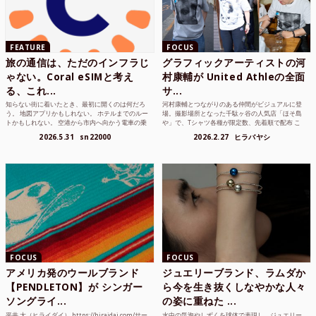
FEATURE
FOCUS
旅の通信は、ただのインフラじ
グラフィックアーティストの河
ゃない。Coral eSIMと考え
村康輔が United Athleの全面
る、これ...
サ...
知らない街に着いたとき、最初に開くのは何だろ
河村康輔とつながりのある仲間がビジュアルに登
う。 地図アプリかもしれない。 ホテルまでのルー
場。撮影場所となった千駄ヶ谷の人気店「ほそ島
トかもしれない。 空港から市内へ向かう電車の乗
や」で、Tシャツ各種が限定数、先着順で配布 こ
り方かもしれな...
れまでUnited...
2026.5.31
sn22000
2026.2.27
ヒラバヤシ
FOCUS
FOCUS
アメリカ発のウールブランド
ジュエリーブランド、ラムダか
【PENDLETON】が シンガー
ら今を生き抜くしなやかな人々
ソングライ...
の姿に重ねた ...
平井 大（ヒライダイ） https://hiraidai.com/サー
水中の気泡やしずくを球体で表現し、ジュエリー