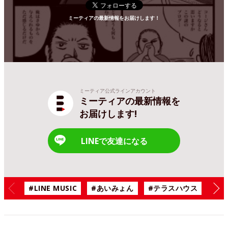
ミーティアの最新情報をお届けします！
ミーティア公式ラインアカウント
ミーティアの最新情報を
お届けします!
LINEで友達になる
#LINE MUSIC
#あいみょん
#テラスハウス
#漫