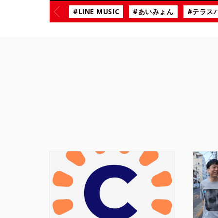
#LINE MUSIC
#あいみょん
#テラス