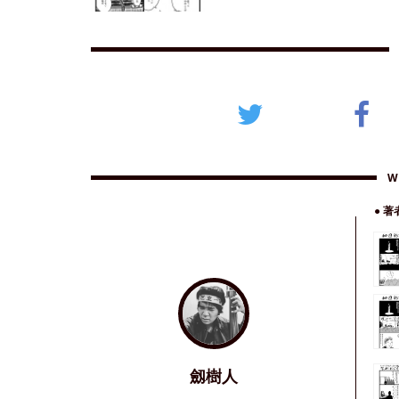
W
● 
劔樹人