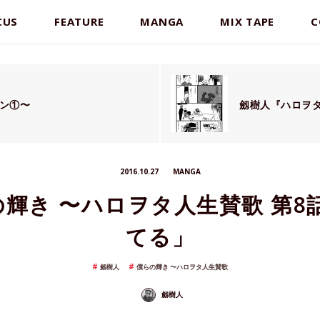
CUS
FEATURE
MANGA
MIX TAPE
C
ァン①〜
劔樹人『ハロヲタ
2016.10.27
MANGA
輝き 〜ハロヲタ人生賛歌 第8
てる」
劔樹人
僕らの輝き 〜ハロヲタ人生賛歌
劔樹人