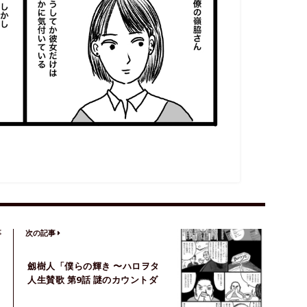
事
次の記事
劔樹人「僕らの輝き 〜ハロヲタ
人生賛歌 第9話 謎のカウントダ
ウン」