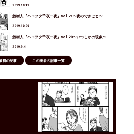
2019.10.31
劔樹人『ハロヲタ千夜一夜』vol.21〜夜のできごと〜
2019.10.29
劔樹人『ハロヲタ千夜一夜』vol.20〜いつしかの現象〜
2019.9.4
最初の記事
この著者の記事一覧
！