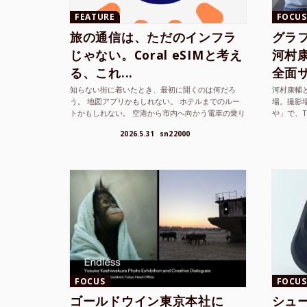
FEATURE
FOCUS
旅の通信は、ただのインフラ
グラ
じゃない。Coral eSIMと考え
河村康輔
る、これ...
全面サ.
知らない街に着いたとき、最初に開くのは何だろ
河村康輔
う。 地図アプリかもしれない。 ホテルまでのルー
場。撮影
トかもしれない。 空港から市内へ向かう電車の乗り
や」で、
方かもしれない。 あるいは、ひとまず音楽を流し
までUni
2026.5.31
sn22000
て、その街の空...
ざまな...
FOCUS
FOCUS
ゴールドウイン東京本社に
シュー