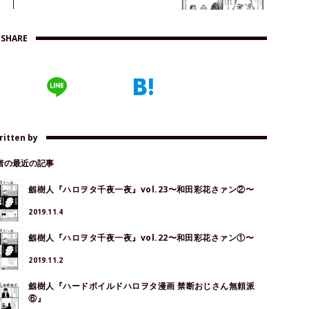
SHARE
ritten by
著者の最近の記事
劔樹人『ハロヲタ千夜一夜』vol.23〜和田彩花さァン②〜
2019.11.4
劔樹人『ハロヲタ千夜一夜』vol.22〜和田彩花さァン①〜
2019.11.2
劔樹人『ハードボイルドハロヲタ漫画 禁断おじさん無頼派
⑥』