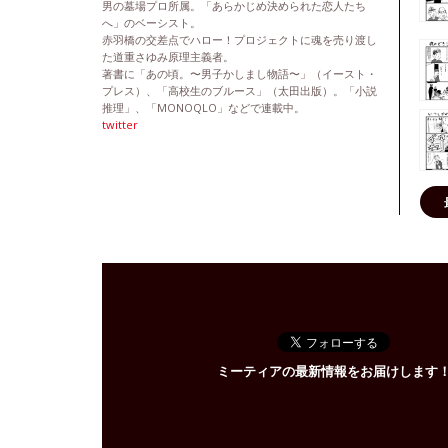
男の墓場プロ所属。「あらかじめ決められた恋人たち
へ」のベーシスト。
赤羽橋の交差点でハロー！プロジェクトに魂を売り渡し
た道重さゆみ原理主義者。
著書に「あの頃。〜男子かしまし物語〜」（イースト・
プレス）、「高校生のブルース」（太田出版）。「小説
推理」、「MONOQLO」などで連載中。
twitter
ミーティアの最新情報をお届けします