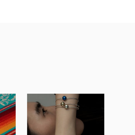
パレード
#フワちゃん
#英会話
#Youtuber
#大橋裕