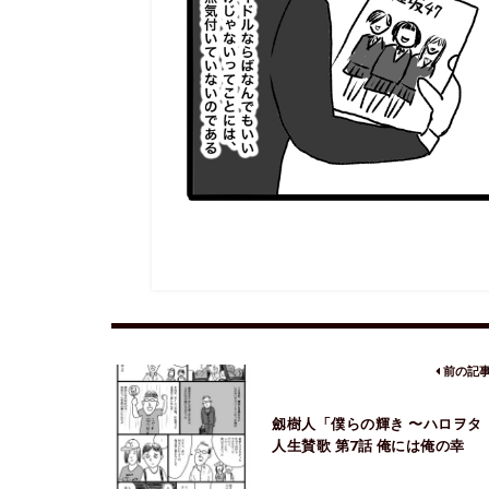
前の記
劔樹人「僕らの輝き 〜ハロヲタ
人生賛歌 第7話 俺には俺の幸
せ」