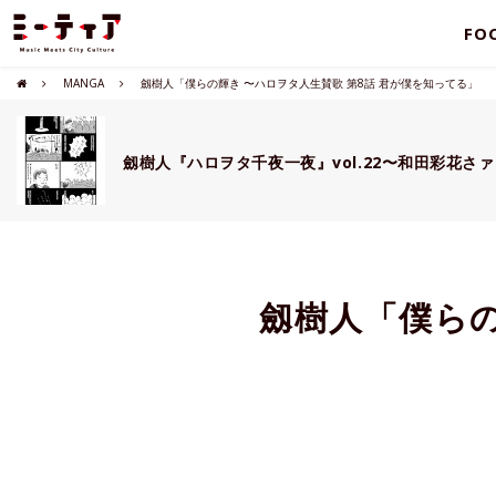
FO
MANGA
劔樹人「僕らの輝き 〜ハロヲタ人生賛歌 第8話 君が僕を知ってる」
劔樹人『ハロヲタ千夜一夜』vol.22〜和田彩花さ
劔樹人「僕らの