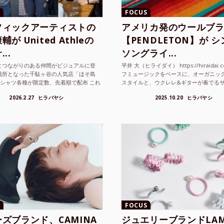
FOCUS
フィックアーティストの
アメリカ発のウールブ
が United Athleの
【PENDLETON】が 
..
ソングライ...
とつながりのある仲間がビジュアルに登
平井 大（ヒライダイ） https://hiraidai.
場所となった千駄ヶ谷の人気店「ほそ島
フミュージックをベースに、オーガニッ
Tシャツ各種が限定数、先着順で配布 これ
スタイルと、ウクレレ&ギターが奏でる
ted Athle（ユナイテッドアスレ）は、さま
注目を集めるシンガ ーソングラ...
2026.2.27
ヒラバヤシ
2025.10.20
ヒラバヤシ
FOCUS
ズブランド、CAMINA
ジュエリーブランドLAM