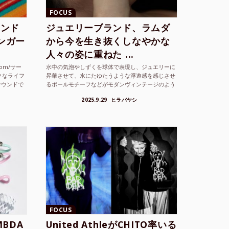
FOCUS
ランド
ジュエリーブランド、ラムダ
シンガー
から今を生き抜くしなやかな
人々の姿に重ねた ...
com/サー
水中の気泡やしずくを球体で表現し、ジュエリーに
クなライフ
昇華させて、水にたゆたうような浮遊感を感じさせ
サウンドで
るボールモチーフなどがモダンヴィンテージのよう
な雰囲気も感じさせるLAMBDA の新しいコレクシ
2025.9.29
ヒラバヤシ
ョンを202...
FOCUS
BDA
United AthleがCHITO率いる