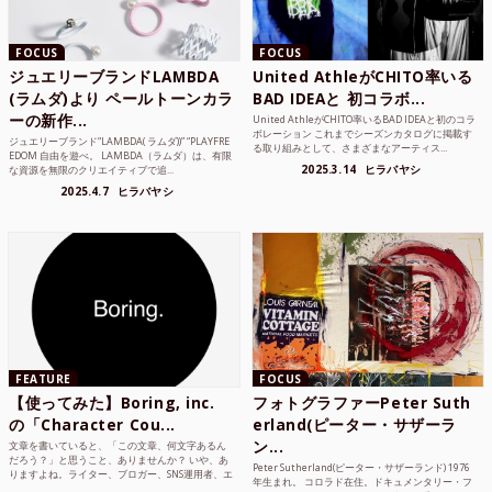
FOCUS
FOCUS
ジュエリーブランドLAMBDA
United AthleがCHITO率いる
(ラムダ)より ペールトーンカラ
BAD IDEAと 初コラボ...
ーの新作...
United AthleがCHITO率いるBAD IDEAと初のコラ
ボレーション これまでシーズンカタログに掲載す
ジュエリーブランド“LAMBDA( ラムダ))” “PLAYFRE
る取り組みとして、さまざまなアーティス...
EDOM 自由を遊べ。 LAMBDA（ラムダ）は、有限
2025.3.14
ヒラバヤシ
な資源を無限のクリエイティブで追...
2025.4.7
ヒラバヤシ
FEATURE
FOCUS
【使ってみた】Boring, inc.
フォトグラファーPeter Suth
の「Character Cou...
erland(ピーター・サザーラ
ン...
文章を書いていると、「この文章、何文字あるん
だろう？」と思うこと、ありませんか？ いや、あ
Peter Sutherland(ピーター・サザーランド) 1976
りますよね。ライター、ブロガー、SNS運用者、エ
年生まれ。 コロラド在住。ドキュメンタリー・フ
ンジニア、学生...