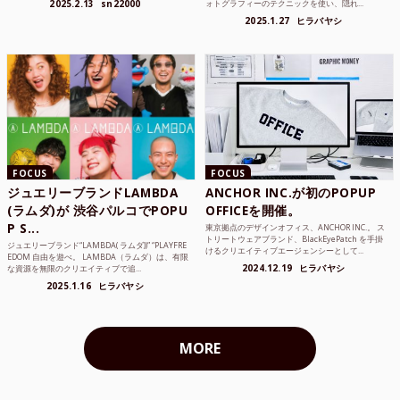
2025.2.13
sn22000
ォトグラフィーのテクニックを使い、隠れ...
2025.1.27
ヒラバヤシ
FOCUS
FOCUS
ジュエリーブランドLAMBDA
ANCHOR INC.が初のPOPUP
(ラムダ)が 渋谷パルコでPOPU
OFFICEを開催。
P S...
東京拠点のデザインオフィス、ANCHOR INC.。 ス
トリートウェアブランド、BlackEyePatch を手掛
ジュエリーブランド“LAMBDA( ラムダ))” “PLAYFRE
けるクリエイティブエージェンシーとして...
EDOM 自由を遊べ。 LAMBDA（ラムダ）は、有限
2024.12.19
ヒラバヤシ
な資源を無限のクリエイティブで追...
2025.1.16
ヒラバヤシ
MORE