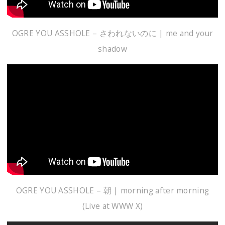
OGRE YOU ASSHOLE – さわれないのに | me and your
shadow
OGRE YOU ASSHOLE – 朝 | morning after morning
(Live at WWW X)