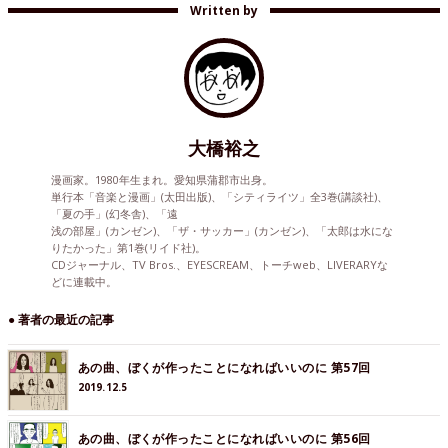
Written by
大橋裕之
漫画家。1980年生まれ。愛知県蒲郡市出身。
単行本「音楽と漫画」(太田出版)、「シティライツ」全3巻(講談社)、
「夏の手」(幻冬舎)、「遠
浅の部屋」(カンゼン)、「ザ・サッカー」(カンゼン)、「太郎は水にな
りたかった」第1巻(リイド社)。
CDジャーナル、TV Bros.、EYESCREAM、トーチweb、LIVERARYな
どに連載中。
● 著者の最近の記事
あの曲、ぼくが作ったことになればいいのに 第57回
2019.12.5
あの曲、ぼくが作ったことになればいいのに 第56回