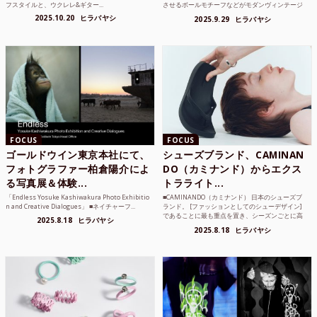
フスタイルと、ウクレレ&ギター...
させるボールモチーフなどがモダンヴィンテージ
のような雰囲気も感じ...
2025.10.20
ヒラバヤシ
2025.9.29
ヒラバヤシ
FOCUS
FOCUS
ゴールドウイン東京本社にて、
シューズブランド、CAMINAN
フォトグラファー柏倉陽介によ
DO（カミナンド）からエクス
る写真展＆体験...
トラライト...
「Endless Yosuke Kashiwakura Photo Exhibitio
■CAMINANDO（カミナンド） 日本のシューズブ
n and Creative Dialogues」 ■ネイチャーフ...
ランド。 [ファッションとしてのシューデザイン]
であることに最も重点を置き、シーズンごとに高
2025.8.18
ヒラバヤシ
品質な素...
2025.8.18
ヒラバヤシ