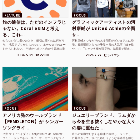
FEATURE
FOCUS
旅の通信は、ただのインフラじ
グラフィックアーティストの河
ゃない。Coral eSIMと考え
村康輔が United Athleの全面
る、これ...
サ...
知らない街に着いたとき、最初に開くのは何だろ
河村康輔とつながりのある仲間がビジュアルに登
う。 地図アプリかもしれない。 ホテルまでのルー
場。撮影場所となった千駄ヶ谷の人気店「ほそ島
トかもしれない。 空港から市内へ向かう電車の乗
や」で、Tシャツ各種が限定数、先着順で配布 こ
り方かもしれな...
れまでUnited...
2026.5.31
sn22000
2026.2.27
ヒラバヤシ
FOCUS
FOCUS
アメリカ発のウールブランド
ジュエリーブランド、ラムダか
【PENDLETON】が シンガー
ら今を生き抜くしなやかな人々
ソングライ...
の姿に重ねた ...
平井 大（ヒライダイ） https://hiraidai.com/サー
水中の気泡やしずくを球体で表現し、ジュエリー
フミュージックをベースに、オーガニックなライ
に昇華させて、水にたゆたうような浮遊感を感じ