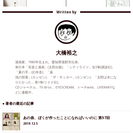
Written by
大橋裕之
漫画家。1980年生まれ。愛知県蒲郡市出身。
単行本「音楽と漫画」(太田出版)、「シティライツ」全3巻(講談社)、
「夏の手」(幻冬舎)、「遠
浅の部屋」(カンゼン)、「ザ・サッカー」(カンゼン)、「太郎は水にな
りたかった」第1巻(リイド社)。
CDジャーナル、TV Bros.、EYESCREAM、トーチweb、LIVERARYな
どに連載中。
● 著者の最近の記事
あの曲、ぼくが作ったことになればいいのに 第57回
2019.12.5