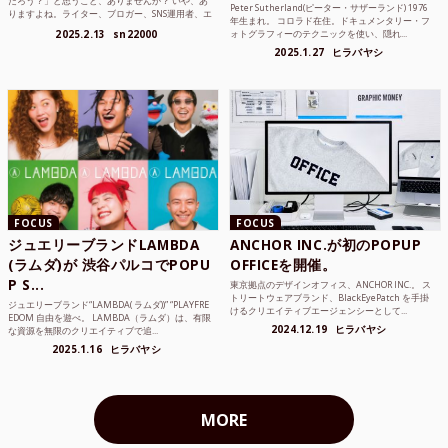
だろう？」と思うこと、ありませんか？ いや、あ
Peter Sutherland(ピーター・サザーランド) 1976
りますよね。ライター、ブロガー、SNS運用者、エ
年生まれ。 コロラド在住。ドキュメンタリー・フ
ンジニア、学生...
2025.2.13
sn22000
ォトグラフィーのテクニックを使い、隠れ...
2025.1.27
ヒラバヤシ
FOCUS
FOCUS
ジュエリーブランドLAMBDA
ANCHOR INC.が初のPOPUP
(ラムダ)が 渋谷パルコでPOPU
OFFICEを開催。
P S...
東京拠点のデザインオフィス、ANCHOR INC.。 ス
トリートウェアブランド、BlackEyePatch を手掛
ジュエリーブランド“LAMBDA( ラムダ))” “PLAYFRE
けるクリエイティブエージェンシーとして...
EDOM 自由を遊べ。 LAMBDA（ラムダ）は、有限
2024.12.19
ヒラバヤシ
な資源を無限のクリエイティブで追...
2025.1.16
ヒラバヤシ
MORE