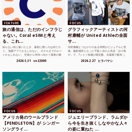
FEATURE
FOCUS
旅の通信は、ただのインフラじ
グラフィックアーティストの河
ゃない。Coral eSIMと考え
村康輔が United Athleの全面
る、これ...
サ...
知らない街に着いたとき、最初に開くのは何だろ
河村康輔とつながりのある仲間がビジュアルに登
う。 地図アプリかもしれない。 ホテルまでのルー
場。撮影場所となった千駄ヶ谷の人気店「ほそ島
トかもしれない。 空港から市内へ向かう電車の乗
や」で、Tシャツ各種が限定数、先着順で配布 こ
り方かもしれな...
れまでUnited...
2026.5.31
sn22000
2026.2.27
ヒラバヤシ
FOCUS
FOCUS
アメリカ発のウールブランド
ジュエリーブランド、ラムダか
【PENDLETON】が シンガー
ら今を生き抜くしなやかな人々
ソングライ...
の姿に重ねた ...