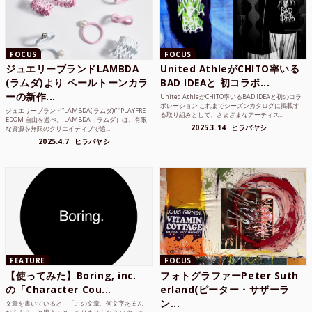
FOCUS
FOCUS
ジュエリーブランドLAMBDA
United AthleがCHITO率いる
(ラムダ)より ペールトーンカラ
BAD IDEAと 初コラボ...
ーの新作...
United AthleがCHITO率いるBAD IDEAと初のコラ
ボレーション これまでシーズンカタログに掲載す
ジュエリーブランド“LAMBDA( ラムダ))” “PLAYFRE
る取り組みとして、さまざまなアーティス...
EDOM 自由を遊べ。 LAMBDA（ラムダ）は、有限
2025.3.14
ヒラバヤシ
な資源を無限のクリエイティブで追...
2025.4.7
ヒラバヤシ
FEATURE
FOCUS
【使ってみた】Boring, inc.
フォトグラファーPeter Suth
の「Character Cou...
erland(ピーター・サザーラ
ン...
文章を書いていると、「この文章、何文字あるん