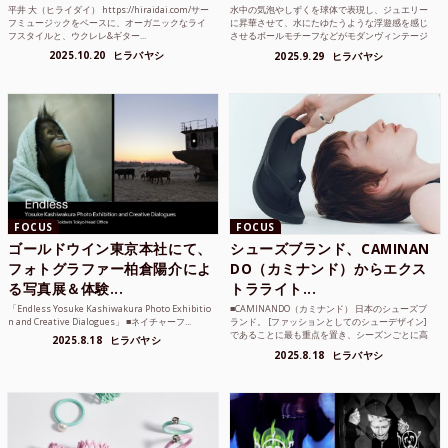
平井 大（ヒライダイ） https://hiraidai.com/サー
水中の気泡やしずくを球体で表現し、ジュエリー
フミュージックをベースに、オーガニックなライ
に昇華させて、水にたゆたうような浮遊感を感じ
フスタイルと、ウクレレ&ギター...
させるボールモチーフなどがモダンヴィンテージ
のような雰囲気も感じ...
2025.10.20
ヒラバヤシ
2025.9.29
ヒラバヤシ
FOCUS
FOCUS
ゴールドウイン東京本社にて、
シューズブランド、CAMINAN
フォトグラファー柏倉陽介によ
DO（カミナンド）からエクス
る写真展＆体験...
トラライト...
「Endless Yosuke Kashiwakura Photo Exhibitio
■CAMINANDO（カミナンド） 日本のシューズブ
n and Creative Dialogues」 ■ネイチャーフ...
ランド。 [ファッションとしてのシューデザイン]
であることに最も重点を置き、シーズンごとに高
2025.8.18
ヒラバヤシ
品質な素...
2025.8.18
ヒラバヤシ