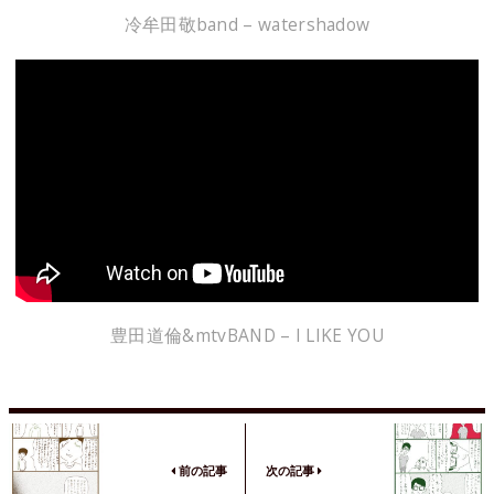
冷牟田敬band – watershadow
豊田道倫&mtvBAND – I LIKE YOU
前の記事
次の記事