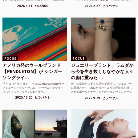
り方かもしれな...
れまでUnited...
2026.5.31
sn22000
2026.2.27
ヒラバヤシ
FOCUS
FOCUS
アメリカ発のウールブランド
ジュエリーブランド、ラムダか
【PENDLETON】が シンガー
ら今を生き抜くしなやかな人々
ソングライ...
の姿に重ねた ...
平井 大（ヒライダイ） https://hiraidai.com/サー
水中の気泡やしずくを球体で表現し、ジュエリー
フミュージックをベースに、オーガニックなライ
に昇華させて、水にたゆたうような浮遊感を感じ
フスタイルと、ウクレレ&ギター...
させるボールモチーフなどがモダンヴィンテージ
のような雰囲気も感じ...
2025.10.20
ヒラバヤシ
2025.9.29
ヒラバヤシ