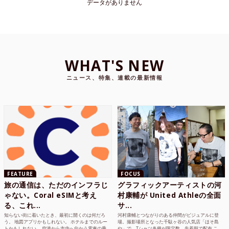
データがありません
WHAT'S NEW
ニュース、特集、連載の最新情報
FEATURE
FOCUS
旅の通信は、ただのインフラじ
グラフィックアーティストの河
ゃない。Coral eSIMと考え
村康輔が United Athleの全面
る、これ...
サ...
知らない街に着いたとき、最初に開くのは何だろ
河村康輔とつながりのある仲間がビジュアルに登
う。 地図アプリかもしれない。 ホテルまでのルー
場。撮影場所となった千駄ヶ谷の人気店「ほそ島
トかもしれない。 空港から市内へ向かう電車の乗
や」で、Tシャツ各種が限定数、先着順で配布 こ