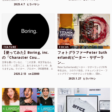
2025.4.7
ヒラバヤシ
FEATURE
FOCUS
【使ってみた】Boring, inc.
フォトグラファーPeter Suth
の「Character Cou...
erland(ピーター・サザーラ
ン...
文章を書いていると、「この文章、何文字あるん
だろう？」と思うこと、ありませんか？ いや、あ
Peter Sutherland(ピーター・サザーランド) 1976
りますよね。ライター、ブロガー、SNS運用者、エ
年生まれ。 コロラド在住。ドキュメンタリー・フ
ンジニア、学生...
2025.2.13
sn22000
ォトグラフィーのテクニックを使い、隠れ...
2025.1.27
ヒラバヤシ