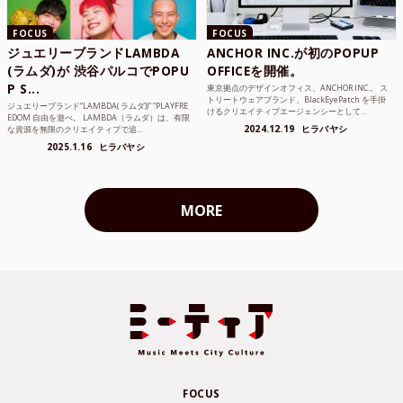
FOCUS
FOCUS
ジュエリーブランドLAMBDA
ANCHOR INC.が初のPOPUP
(ラムダ)が 渋谷パルコでPOPU
OFFICEを開催。
P S...
東京拠点のデザインオフィス、ANCHOR INC.。 ス
トリートウェアブランド、BlackEyePatch を手掛
ジュエリーブランド“LAMBDA( ラムダ))” “PLAYFRE
けるクリエイティブエージェンシーとして...
EDOM 自由を遊べ。 LAMBDA（ラムダ）は、有限
2024.12.19
ヒラバヤシ
な資源を無限のクリエイティブで追...
2025.1.16
ヒラバヤシ
MORE
FOCUS