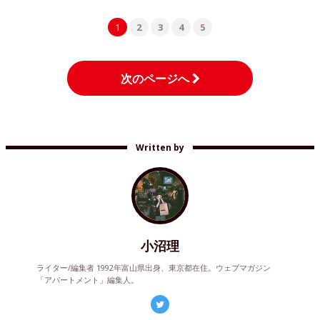
1
2
3
4
5
次のページへ
Written by
小沼理
ライター/編集者 1992年富山県出身、東京都在住。ウェブマガジン
「アパートメント」編集人。