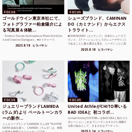
FOCUS
FOCUS
ゴールドウイン東京本社にて、
シューズブランド、CAMINAN
フォトグラファー柏倉陽介によ
DO（カミナンド）からエクス
る写真展＆体験...
トラライト...
「Endless Yosuke Kashiwakura Photo Exhibitio
■CAMINANDO（カミナンド） 日本のシューズブ
n and Creative Dialogues」 ■ネイチャーフ...
ランド。 [ファッションとしてのシューデザイン]
であることに最も重点を置き、シーズンごとに高
2025.8.18
ヒラバヤシ
品質な素...
2025.8.18
ヒラバヤシ
FOCUS
FOCUS
ジュエリーブランドLAMBDA
United AthleがCHITO率いる
(ラムダ)より ペールトーンカラ
BAD IDEAと 初コラボ...
ーの新作...
United AthleがCHITO率いるBAD IDEAと初のコラ
ボレーション これまでシーズンカタログに掲載す
ジュエリーブランド“LAMBDA( ラムダ))” “PLAYFRE
る取り組みとして、さまざまなアーティス...
EDOM 自由を遊べ。 LAMBDA（ラムダ）は、有限
2025.3.14
ヒラバヤシ
な資源を無限のクリエイティブで追...