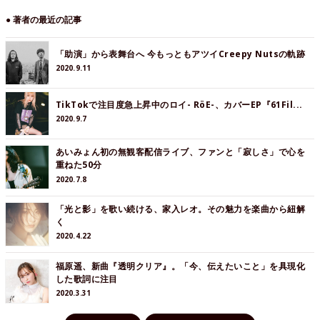
● 著者の最近の記事
「助演」から表舞台へ 今もっともアツイCreepy Nutsの軌跡
2020.9.11
TikTokで注目度急上昇中のロイ- RöE-、カバーEP『61Fil...
2020.9.7
あいみょん初の無観客配信ライブ、ファンと「寂しさ」で心を
重ねた50分
2020.7.8
「光と影」を歌い続ける、家入レオ。その魅力を楽曲から紐解
く
2020.4.22
福原遥、新曲『透明クリア』。「今、伝えたいこと」を具現化
した歌詞に注目
2020.3.31