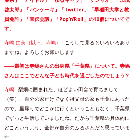
葉県」「アイドル」「ゆるキャラ」「サンリオ」「加茂
啓太郎」「パンケーキ」「Twitter」「早稲田大学と教
員免許」「宣伝会議」「Pop’n’Roll」の10個についてで
す。
寺嶋 由芙（以下、寺嶋） :
こうして見るといろいろあり
ますね。よろしくお願いします！
――最初は寺嶋さんの出身県「千葉県」について。寺嶋
さんはここでどんな子ども時代を過ごしたのでしょう？
寺嶋 :
梨畑に囲まれた、ほどよい田舎で育ちまして
（笑）。自分の家だけでなく祖父母の家も千葉にあった
ので、里帰りでどこかに行くということもなく、千葉県
でずっと生活していましたね。だから千葉県の具体的に
どこというより、全部が自分のふるさとだと思っていま
す。