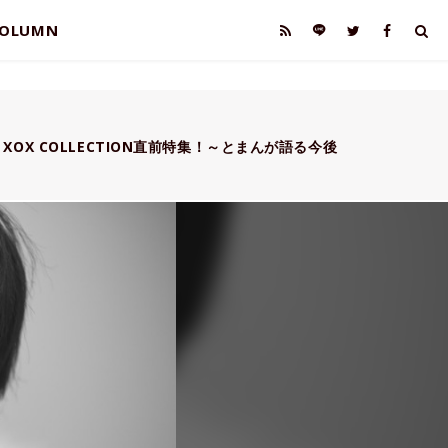
OLUMN
OX COLLECTION直前特集！～とまんが語る今後