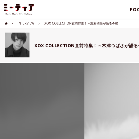
FO
INTERVIEW
XOX COLLECTION直前特集！～志村禎雄が語る今後
XOX COLLECTION直前特集！～木津つばさが語