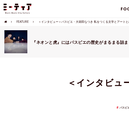
FO
FEATURE
＜インタビュー＞パスピエ・大胡田なつき 私をつくる文学とアートと恋
『ネオンと虎』にはパスピエの歴史がまるまる詰ま
＜インタビュ
パスピ