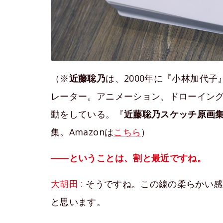
（※
近藤聡乃
は、2000年に『小林加代
レーター。アニメーション、ドローイン
動をしている。『
近藤聡乃スケッチ原画集 K
集。Amazonは
こちら
）
――ということは、割と最近ですね。
大胡田 :
そうですね。この線の柔らかい感
と思います。