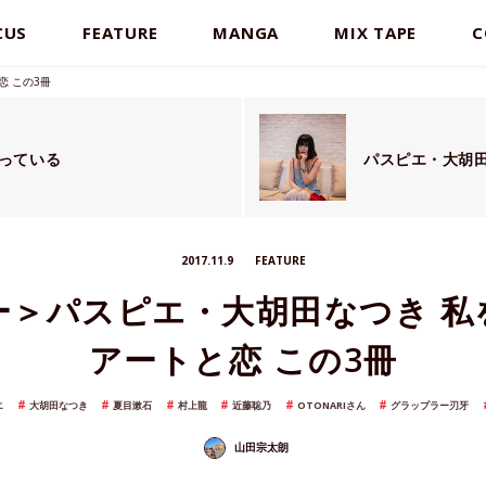
CUS
FEATURE
MANGA
MIX TAPE
C
 この3冊
っている
パスピエ・大胡田
2017.11.9
FEATURE
ー＞パスピエ・大胡田なつき 私
アートと恋 この3冊
エ
大胡田なつき
夏目漱石
村上龍
近藤聡乃
OTONARIさん
グラップラー刃牙
山田宗太朗