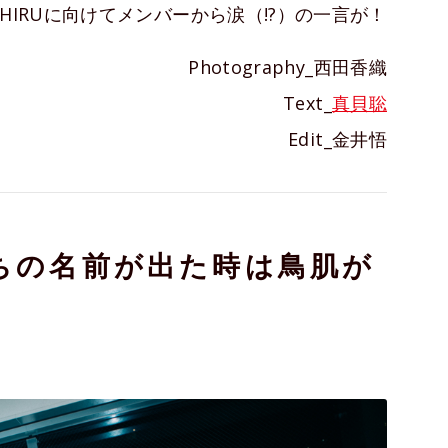
HIRUに向けてメンバーから涙（!?）の一言が！
Photography_西田香織
Text_
真貝聡
Edit_金井悟
ちの名前が出た時は鳥肌が