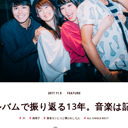
2017.11.9
FEATURE
アルバムで振り返る13年。音楽
7!!
南塔子
勇者ヨシヒコと導かれし七人
ALL SINGLE BEST