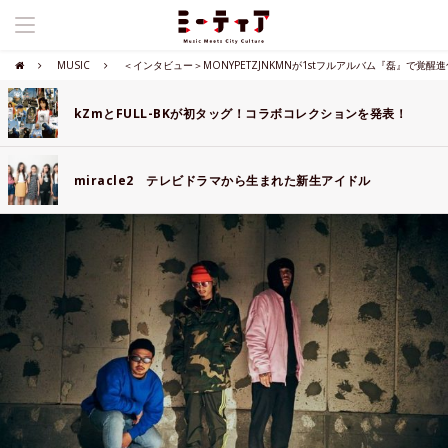
MUSIC
＜インタビュー＞MONYPETZJNKMNが1stフルアルバム『磊』で覚醒進
kZmとFULL-BKが初タッグ！コラボコレクションを発表！
miracle2 テレビドラマから生まれた新生アイドル