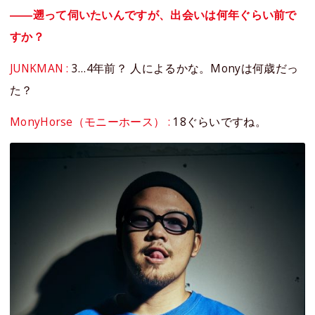
――遡って伺いたいんですが、出会いは何年ぐらい前で
すか？
JUNKMAN :
3…4年前？ 人によるかな。Monyは何歳だっ
た？
MonyHorse（モニーホース） :
18ぐらいですね。