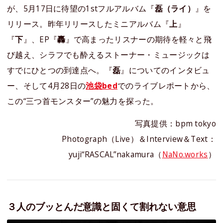
が、5月17日に待望の1stフルアルバム『
磊（ライ）
』を
リリース。昨年リリースしたミニアルバム『
上
』
『
下
』、EP『
轟
』で高まったリスナーの期待を軽々と飛
び越え、シラフでも酔えるストーナー・ミュージックは
すでにひとつの到達点へ。『
磊
』についてのインタビュ
ー、そして4月28日の
池袋bed
でのライブレポートから、
この“三つ首モンスター”の魅力を探った。
写真提供：bpm tokyo
Photograph（Live）＆Interview＆Text：
yuji“RASCAL”nakamura（
NaNo.works
）
３人のブッとんだ意識と固くて割れない意思