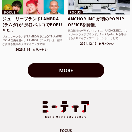
FOCUS
FOCUS
ジュエリーブランドLAMBDA
ANCHOR INC.が初のPOPUP
(ラムダ)が 渋谷パルコでPOPU
OFFICEを開催。
P S...
東京拠点のデザインオフィス、ANCHOR INC.。 ス
トリートウェアブランド、BlackEyePatch を手掛
ジュエリーブランド“LAMBDA( ラムダ))” “PLAYFRE
けるクリエイティブエージェンシーとして...
EDOM 自由を遊べ。 LAMBDA（ラムダ）は、有限
2024.12.19
ヒラバヤシ
な資源を無限のクリエイティブで追...
2025.1.16
ヒラバヤシ
MORE
FOCUS