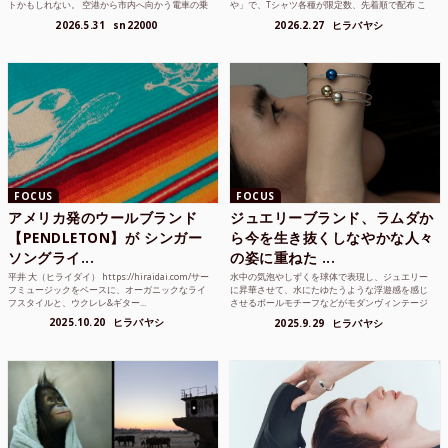
トかもしれない。 空港から市内へ向かう電車の乗
や」で、Tシャツ各種が限定数、先着順で配布 こ
り方かもしれな...
れまでUnited...
2026.5.31
sn22000
2026.2.27
ヒラバヤシ
FOCUS
FOCUS
アメリカ発のウールブランド
ジュエリーブランド、ラムダか
【PENDLETON】が シンガー
ら今を生き抜くしなやかな人々
ソングライ...
の姿に重ねた ...
平井 大（ヒライダイ） https://hiraidai.com/サー
水中の気泡やしずくを球体で表現し、ジュエリー
フミュージックをベースに、オーガニックなライ
に昇華させて、水にたゆたうような浮遊感を感じ
フスタイルと、ウクレレ&ギター...
させるボールモチーフなどがモダンヴィンテージ
のような雰囲気も感じ...
2025.10.20
ヒラバヤシ
2025.9.29
ヒラバヤシ