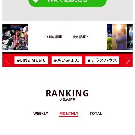
前の記事
次の記事
#LINE MUSIC
#あいみょん
#テラスハウス
#漫
RANKING
人気の記事
WEEKLY
MONTHLY
TOTAL