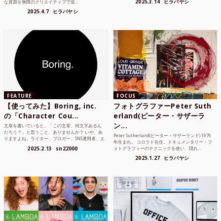
2025.3.14
ヒラバヤシ
な資源を無限のクリエイティブで追...
2025.4.7
ヒラバヤシ
FEATURE
FOCUS
【使ってみた】Boring, inc.
フォトグラファーPeter Suth
の「Character Cou...
erland(ピーター・サザーラ
ン...
文章を書いていると、「この文章、何文字あるん
だろう？」と思うこと、ありませんか？ いや、あ
Peter Sutherland(ピーター・サザーランド) 1976
りますよね。ライター、ブロガー、SNS運用者、エ
年生まれ。 コロラド在住。ドキュメンタリー・フ
ンジニア、学生...
2025.2.13
sn22000
ォトグラフィーのテクニックを使い、隠れ...
2025.1.27
ヒラバヤシ