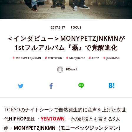
2017.5.17
FOCUS
＜インタビュー＞MONYPETZJNKMNが
1stフルアルバム『磊』で覚醒進化
MONYPETZJNKMN
YENTOWN
MonyHorse
PETZ
JUNKMAN
105rscl
TOKYOのナイトシーンで自然発生的に産声を上げた次世
代
HIPHOP
集団・
YENTOWN
。その顔役とも言える3人
組・
MONYPETZJNKMN（モニーペッツジャンクマン）