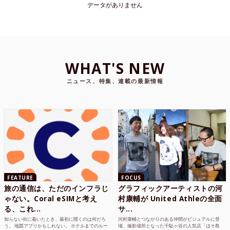
データがありません
WHAT'S NEW
ニュース、特集、連載の最新情報
FEATURE
FOCUS
旅の通信は、ただのインフラじ
グラフィックアーティストの河
ゃない。Coral eSIMと考え
村康輔が United Athleの全面
る、これ...
サ...
知らない街に着いたとき、最初に開くのは何だろ
河村康輔とつながりのある仲間がビジュアルに登
う。 地図アプリかもしれない。 ホテルまでのルー
場。撮影場所となった千駄ヶ谷の人気店「ほそ島