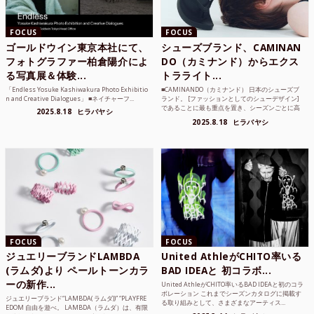
FOCUS
FOCUS
ゴールドウイン東京本社にて、
シューズブランド、CAMINAN
フォトグラファー柏倉陽介によ
DO（カミナンド）からエクス
る写真展＆体験...
トラライト...
「Endless Yosuke Kashiwakura Photo Exhibitio
■CAMINANDO（カミナンド） 日本のシューズブ
n and Creative Dialogues」 ■ネイチャーフ...
ランド。 [ファッションとしてのシューデザイン]
であることに最も重点を置き、シーズンごとに高
2025.8.18
ヒラバヤシ
品質な素...
2025.8.18
ヒラバヤシ
FOCUS
FOCUS
ジュエリーブランドLAMBDA
United AthleがCHITO率いる
(ラムダ)より ペールトーンカラ
BAD IDEAと 初コラボ...
ーの新作...
United AthleがCHITO率いるBAD IDEAと初のコラ
ボレーション これまでシーズンカタログに掲載す
ジュエリーブランド“LAMBDA( ラムダ))” “PLAYFRE
る取り組みとして、さまざまなアーティス...
EDOM 自由を遊べ。 LAMBDA（ラムダ）は、有限