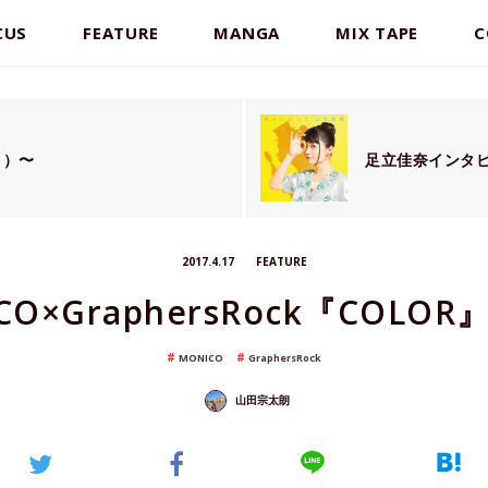
CUS
FEATURE
MANGA
MIX TAPE
C
り）〜
足立佳奈インタ
2017.4.17
FEATURE
CO×GraphersRock『COLO
MONICO
GraphersRock
山田宗太朗