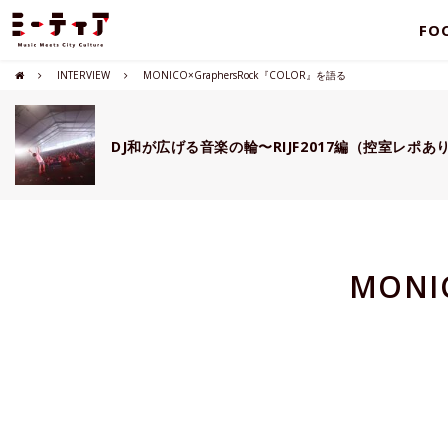
FO
INTERVIEW
MONICO×GraphersRock『COLOR』を語る
DJ和が広げる音楽の輪〜RIJF2017編（控室レポあ
MONI