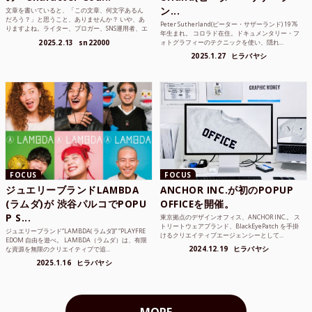
ン...
文章を書いていると、「この文章、何文字あるん
だろう？」と思うこと、ありませんか？ いや、あ
Peter Sutherland(ピーター・サザーランド) 1976
りますよね。ライター、ブロガー、SNS運用者、エ
年生まれ。 コロラド在住。ドキュメンタリー・フ
ンジニア、学生...
2025.2.13
sn22000
ォトグラフィーのテクニックを使い、隠れ...
2025.1.27
ヒラバヤシ
FOCUS
FOCUS
ジュエリーブランドLAMBDA
ANCHOR INC.が初のPOPUP
(ラムダ)が 渋谷パルコでPOPU
OFFICEを開催。
P S...
東京拠点のデザインオフィス、ANCHOR INC.。 ス
トリートウェアブランド、BlackEyePatch を手掛
ジュエリーブランド“LAMBDA( ラムダ))” “PLAYFRE
けるクリエイティブエージェンシーとして...
EDOM 自由を遊べ。 LAMBDA（ラムダ）は、有限
2024.12.19
ヒラバヤシ
な資源を無限のクリエイティブで追...
2025.1.16
ヒラバヤシ
MORE