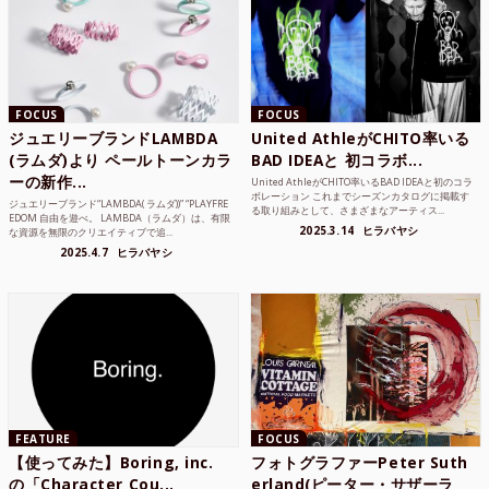
FOCUS
FOCUS
ジュエリーブランドLAMBDA
United AthleがCHITO率いる
(ラムダ)より ペールトーンカラ
BAD IDEAと 初コラボ...
ーの新作...
United AthleがCHITO率いるBAD IDEAと初のコラ
ボレーション これまでシーズンカタログに掲載す
ジュエリーブランド“LAMBDA( ラムダ))” “PLAYFRE
る取り組みとして、さまざまなアーティス...
EDOM 自由を遊べ。 LAMBDA（ラムダ）は、有限
2025.3.14
ヒラバヤシ
な資源を無限のクリエイティブで追...
2025.4.7
ヒラバヤシ
FEATURE
FOCUS
【使ってみた】Boring, inc.
フォトグラファーPeter Suth
の「Character Cou...
erland(ピーター・サザーラ