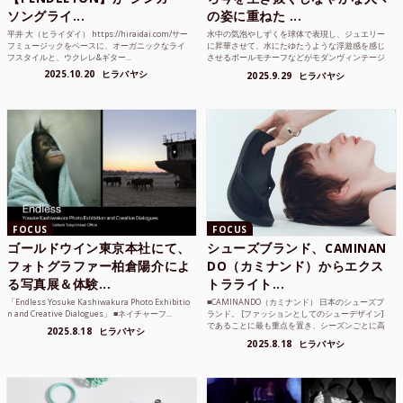
ソングライ...
の姿に重ねた ...
平井 大（ヒライダイ） https://hiraidai.com/サー
水中の気泡やしずくを球体で表現し、ジュエリー
フミュージックをベースに、オーガニックなライ
に昇華させて、水にたゆたうような浮遊感を感じ
フスタイルと、ウクレレ&ギター...
させるボールモチーフなどがモダンヴィンテージ
のような雰囲気も感じ...
2025.10.20
ヒラバヤシ
2025.9.29
ヒラバヤシ
FOCUS
FOCUS
ゴールドウイン東京本社にて、
シューズブランド、CAMINAN
フォトグラファー柏倉陽介によ
DO（カミナンド）からエクス
る写真展＆体験...
トラライト...
「Endless Yosuke Kashiwakura Photo Exhibitio
■CAMINANDO（カミナンド） 日本のシューズブ
n and Creative Dialogues」 ■ネイチャーフ...
ランド。 [ファッションとしてのシューデザイン]
であることに最も重点を置き、シーズンごとに高
2025.8.18
ヒラバヤシ
品質な素...
2025.8.18
ヒラバヤシ