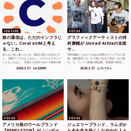
FEATURE
FOCUS
旅の通信は、ただのインフラじ
グラフィックアーティストの河
ゃない。Coral eSIMと考え
村康輔が United Athleの全面
る、これ...
サ...
知らない街に着いたとき、最初に開くのは何だろ
河村康輔とつながりのある仲間がビジュアルに登
う。 地図アプリかもしれない。 ホテルまでのルー
場。撮影場所となった千駄ヶ谷の人気店「ほそ島
トかもしれない。 空港から市内へ向かう電車の乗
や」で、Tシャツ各種が限定数、先着順で配布 こ
り方かもしれな...
れまでUnited...
2026.5.31
sn22000
2026.2.27
ヒラバヤシ
FOCUS
FOCUS
アメリカ発のウールブランド
ジュエリーブランド、ラムダか
【PENDLETON】が シンガー
ら今を生き抜くしなやかな人々