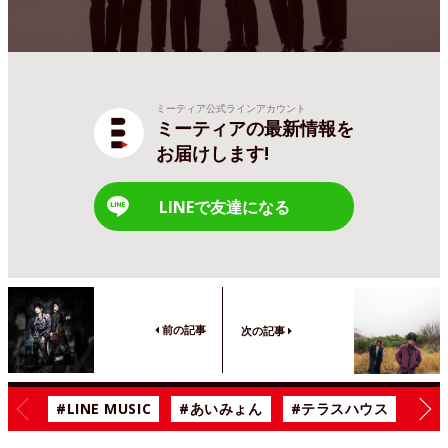
ミーティア公式ラインアカウント
ミーティアの最新情報を
お届けします!
LINEで友達になる
前の記事
次の記事
#LINE MUSIC
#あいみょん
#テラスハウス
#漫