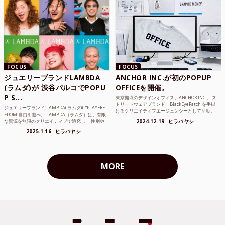
FOCUS
FOCUS
ジュエリーブランドLAMBDA
ANCHOR INC.が初のPOPUP
(ラムダ)が 渋谷パルコでPOPU
OFFICEを開催。
P S...
東京拠点のデザインオフィス、ANCHOR INC.。 ス
トリートウェアブランド、BlackEyePatch を手掛
ジュエリーブランド“LAMBDA( ラムダ))” “PLAYFRE
けるクリエイティブエージェンシーとして活動。
EDOM 自由を遊べ。 LAMBDA（ラムダ）は、有限
Mercedes Anchor inc. ...
な資源を無限のクリエイティブで追究し、 性別や
2024.12.19
ヒラバヤシ
年齢の枠を超えボーダレスなジュエリ...
2025.1.16
ヒラバヤシ
MORE