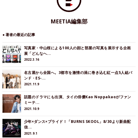
MEETIA編集部
● 著者の最近の記事
写真家・中山桜による100人の顔と部屋の写真を展示する企画
展「どんなへ...
2022.3.16
名古屋から全国へ。3都市を激情の渦に巻き込む紅一点5人組バ
ンド・ES-...
2021.11.9
話題のドラマにも出演、タイの俳優Kao Noppakaoがファン
ミーテ...
2021.10.9
少年×ダンス×プライド！「BURNS SKOOL」8/30より新曲配
信...
2021.9.1