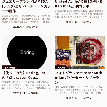
ジュエリーブランドLAMBDA
United AthleがCHITO率いる
(ラムダ)より ペールトーンカラ
BAD IDEAと 初コラボ...
ーの新作...
United AthleがCHITO率いるBAD IDEAと初のコラ
ボレーション これまでシーズンカタログに掲載す
ジュエリーブランド“LAMBDA( ラムダ))” “PLAYFRE
る取り組みとして、さまざまなアーティストとの
EDOM 自由を遊べ。 LAMBDA（ラムダ）は、有限
コラボレーションアイテムを製品見本として作...
な資源を無限のクリエイティブで追究し、 性別や
2025.3.14
ヒラバヤシ
年齢の枠を超えボーダレスなジュエリ...
2025.4.7
ヒラバヤシ
FEATURE
FOCUS
【使ってみた】Boring, inc.
フォトグラファーPeter Suth
の「Character Cou...
erland(ピーター・サザーラ
ン...
文章を書いていると、「この文章、何文字あるん
だろう？」と思うこと、ありませんか？ いや、あ
Peter Sutherland(ピーター・サザーランド) 1976
りますよね。ライター、ブロガー、SNS運用者、エ
年生まれ。 コロラド在住。ドキュメンタリー・フ
ンジニア、学生… 文字数を意識する仕事やタスク
2025.2.13
sn22000
ォトグラフィーのテクニックを使い、隠れた笑い
は意外と多い。で...
や美を撮り続けているフォトグラファーでフィ...
2025.1.27
ヒラバヤシ