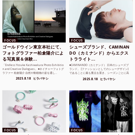
FOCUS
FOCUS
ゴールドウイン東京本社にて、
シューズブランド、CAMINAN
フォトグラファー柏倉陽介によ
DO（カミナンド）からエクス
る写真展＆体験...
トラライト...
「Endless Yosuke Kashiwakura Photo Exhibitio
■CAMINANDO（カミナンド） 日本のシューズブ
n and Creative Dialogues」 ■ネイチャーフォトグ
ランド。 [ファッションとしてのシューデザイン]
ラファー 柏倉陽介 自然や動植物の姿を通し...
であることに最も重点を置き、シーズンごとに高
品質な素材を厳選し、伝統的な靴作りの技術を今
2025.8.18
ヒラバヤシ
2025.8.18
ヒラバヤシ
でも持つメキ...
FOCUS
FOCUS