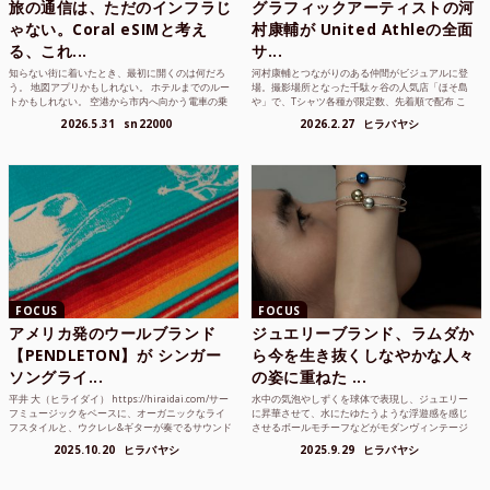
旅の通信は、ただのインフラじ
グラフィックアーティストの河
ゃない。Coral eSIMと考え
村康輔が United Athleの全面
る、これ...
サ...
知らない街に着いたとき、最初に開くのは何だろ
河村康輔とつながりのある仲間がビジュアルに登
う。 地図アプリかもしれない。 ホテルまでのルー
場。撮影場所となった千駄ヶ谷の人気店「ほそ島
トかもしれない。 空港から市内へ向かう電車の乗
や」で、Tシャツ各種が限定数、先着順で配布 こ
り方かもしれない。 あるいは、ひとまず音楽を流
れまでUnited Athle（ユナイテッドアスレ）は、
2026.5.31
sn22000
2026.2.27
ヒラバヤシ
して、その街の空...
さまざまな...
FOCUS
FOCUS
アメリカ発のウールブランド
ジュエリーブランド、ラムダか
【PENDLETON】が シンガー
ら今を生き抜くしなやかな人々
ソングライ...
の姿に重ねた ...
平井 大（ヒライダイ） https://hiraidai.com/サー
水中の気泡やしずくを球体で表現し、ジュエリー
フミュージックをベースに、オーガニックなライ
に昇華させて、水にたゆたうような浮遊感を感じ
フスタイルと、ウクレレ&ギターが奏でるサウンド
させるボールモチーフなどがモダンヴィンテージ
で注目を集めるシンガ ーソングラ...
のような雰囲気も感じさせるLAMBDA の新しいコ
2025.10.20
ヒラバヤシ
2025.9.29
ヒラバヤシ
レクションを202...