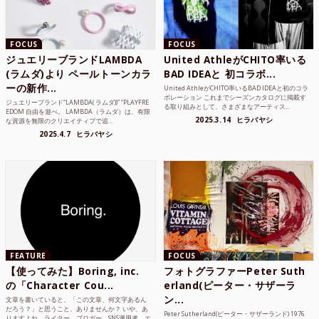
FOCUS
FOCUS
ジュエリーブランドLAMBDA
United AthleがCHITO率いる
(ラムダ)より ペールトーンカラ
BAD IDEAと 初コラボ...
ーの新作...
United AthleがCHITO率いるBAD IDEAと初のコラ
ボレーション これまでシーズンカタログに掲載す
ジュエリーブランド“LAMBDA( ラムダ))” “PLAYFRE
る取り組みとして、さまざまなアーティス...
EDOM 自由を遊べ。 LAMBDA（ラムダ）は、有限
2025.3.14
ヒラバヤシ
な資源を無限のクリエイティブで追...
2025.4.7
ヒラバヤシ
FEATURE
FOCUS
【使ってみた】Boring, inc.
フォトグラファーPeter Suth
の「Character Cou...
erland(ピーター・サザーラ
ン...
文章を書いていると、「この文章、何文字あるん
だろう？」と思うこと、ありませんか？ いや、あ
Peter Sutherland(ピーター・サザーランド) 1976
りますよね。ライター、ブロガー、SNS運用者、エ