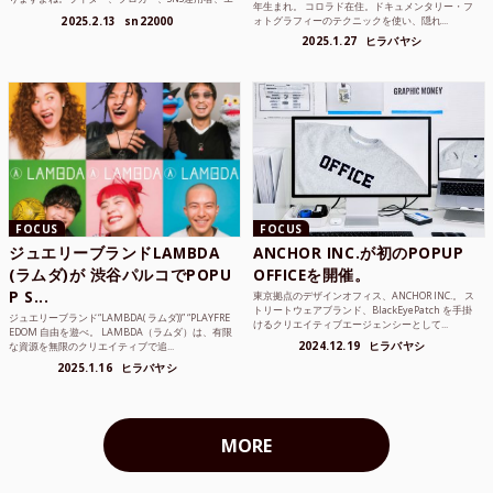
年生まれ。 コロラド在住。ドキュメンタリー・フ
ンジニア、学生...
2025.2.13
sn22000
ォトグラフィーのテクニックを使い、隠れ...
2025.1.27
ヒラバヤシ
FOCUS
FOCUS
ジュエリーブランドLAMBDA
ANCHOR INC.が初のPOPUP
(ラムダ)が 渋谷パルコでPOPU
OFFICEを開催。
P S...
東京拠点のデザインオフィス、ANCHOR INC.。 ス
トリートウェアブランド、BlackEyePatch を手掛
ジュエリーブランド“LAMBDA( ラムダ))” “PLAYFRE
けるクリエイティブエージェンシーとして...
EDOM 自由を遊べ。 LAMBDA（ラムダ）は、有限
2024.12.19
ヒラバヤシ
な資源を無限のクリエイティブで追...
2025.1.16
ヒラバヤシ
MORE