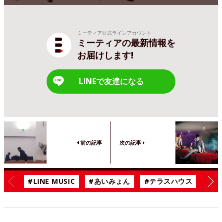
ミーティア公式ラインアカウント
ミーティアの最新情報を
お届けします!
LINEで友達になる
前の記事
次の記事
#LINE MUSIC
#あいみょん
#テラスハウス
#漫