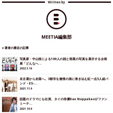
Written by
MEETIA編集部
● 著者の最近の記事
写真家・中山桜による100人の顔と部屋の写真を展示する企画
展「どんなへ...
2022.3.16
名古屋から全国へ。3都市を激情の渦に巻き込む紅一点5人組バ
ンド・ES-...
2021.11.9
話題のドラマにも出演、タイの俳優Kao Noppakaoがファン
ミーテ...
2021.10.9