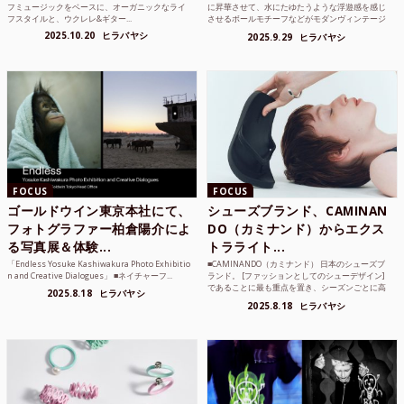
フミュージックをベースに、オーガニックなライ
に昇華させて、水にたゆたうような浮遊感を感じ
フスタイルと、ウクレレ&ギター...
させるボールモチーフなどがモダンヴィンテージ
のような雰囲気も感じ...
2025.10.20
ヒラバヤシ
2025.9.29
ヒラバヤシ
FOCUS
FOCUS
ゴールドウイン東京本社にて、
シューズブランド、CAMINAN
フォトグラファー柏倉陽介によ
DO（カミナンド）からエクス
る写真展＆体験...
トラライト...
「Endless Yosuke Kashiwakura Photo Exhibitio
■CAMINANDO（カミナンド） 日本のシューズブ
n and Creative Dialogues」 ■ネイチャーフ...
ランド。 [ファッションとしてのシューデザイン]
であることに最も重点を置き、シーズンごとに高
2025.8.18
ヒラバヤシ
品質な素...
2025.8.18
ヒラバヤシ