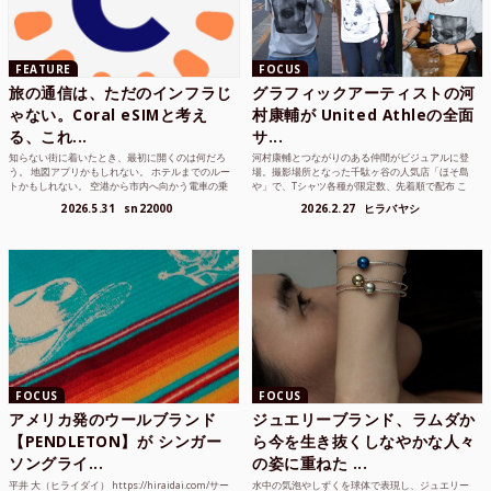
FEATURE
FOCUS
旅の通信は、ただのインフラじ
グラフィックアーティストの河
ゃない。Coral eSIMと考え
村康輔が United Athleの全面
る、これ...
サ...
知らない街に着いたとき、最初に開くのは何だろ
河村康輔とつながりのある仲間がビジュアルに登
う。 地図アプリかもしれない。 ホテルまでのルー
場。撮影場所となった千駄ヶ谷の人気店「ほそ島
トかもしれない。 空港から市内へ向かう電車の乗
や」で、Tシャツ各種が限定数、先着順で配布 こ
り方かもしれな...
れまでUnited...
2026.5.31
sn22000
2026.2.27
ヒラバヤシ
FOCUS
FOCUS
アメリカ発のウールブランド
ジュエリーブランド、ラムダか
【PENDLETON】が シンガー
ら今を生き抜くしなやかな人々
ソングライ...
の姿に重ねた ...
平井 大（ヒライダイ） https://hiraidai.com/サー
水中の気泡やしずくを球体で表現し、ジュエリー