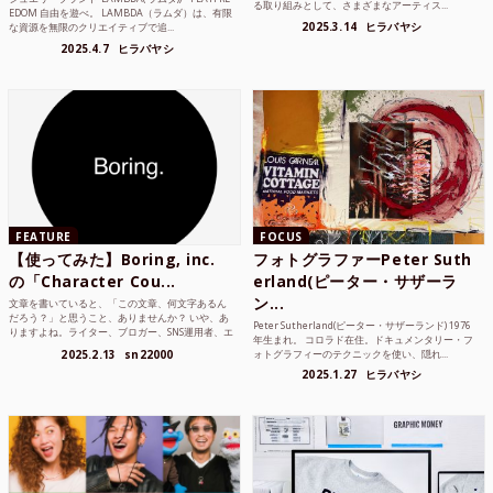
る取り組みとして、さまざまなアーティス...
EDOM 自由を遊べ。 LAMBDA（ラムダ）は、有限
2025.3.14
ヒラバヤシ
な資源を無限のクリエイティブで追...
2025.4.7
ヒラバヤシ
FEATURE
FOCUS
【使ってみた】Boring, inc.
フォトグラファーPeter Suth
の「Character Cou...
erland(ピーター・サザーラ
ン...
文章を書いていると、「この文章、何文字あるん
だろう？」と思うこと、ありませんか？ いや、あ
Peter Sutherland(ピーター・サザーランド) 1976
りますよね。ライター、ブロガー、SNS運用者、エ
年生まれ。 コロラド在住。ドキュメンタリー・フ
ンジニア、学生...
2025.2.13
sn22000
ォトグラフィーのテクニックを使い、隠れ...
2025.1.27
ヒラバヤシ