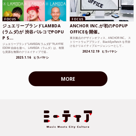
FOCUS
FOCUS
ジュエリーブランドLAMBDA
ANCHOR INC.が初のPOPUP
(ラムダ)が 渋谷パルコでPOPU
OFFICEを開催。
P S...
東京拠点のデザインオフィス、ANCHOR INC.。 ス
トリートウェアブランド、BlackEyePatch を手掛
ジュエリーブランド“LAMBDA( ラムダ))” “PLAYFRE
けるクリエイティブエージェンシーとして...
EDOM 自由を遊べ。 LAMBDA（ラムダ）は、有限
2024.12.19
ヒラバヤシ
な資源を無限のクリエイティブで追...
2025.1.16
ヒラバヤシ
MORE