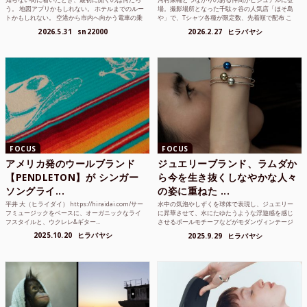
う。 地図アプリかもしれない。 ホテルまでのルー
場。撮影場所となった千駄ヶ谷の人気店「ほそ島
トかもしれない。 空港から市内へ向かう電車の乗
や」で、Tシャツ各種が限定数、先着順で配布 こ
り方かもしれな...
れまでUnited...
2026.5.31
sn22000
2026.2.27
ヒラバヤシ
FOCUS
FOCUS
アメリカ発のウールブランド
ジュエリーブランド、ラムダか
【PENDLETON】が シンガー
ら今を生き抜くしなやかな人々
ソングライ...
の姿に重ねた ...
平井 大（ヒライダイ） https://hiraidai.com/サー
水中の気泡やしずくを球体で表現し、ジュエリー
フミュージックをベースに、オーガニックなライ
に昇華させて、水にたゆたうような浮遊感を感じ
フスタイルと、ウクレレ&ギター...
させるボールモチーフなどがモダンヴィンテージ
のような雰囲気も感じ...
2025.10.20
ヒラバヤシ
2025.9.29
ヒラバヤシ