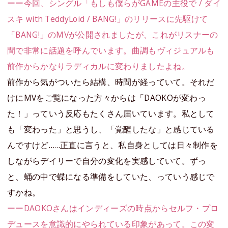
ーー今回、シングル「もしも僕らがGAMEの主役で / ダイ
スキ with TeddyLoid / BANG!」のリリースに先駆けて
「BANG!」のMVが公開されましたが、これがリスナーの
間で非常に話題を呼んでいます。曲調もヴィジュアルも
前作からかなりラディカルに変わりましたよね。
前作から気がついたら結構、時間が経っていて。それだ
けにMVをご覧になった方々からは「DAOKOが変わっ
た！」っていう反応もたくさん届いています。私として
も「変わった」と思うし、「覚醒したな」と感じている
んですけど……正直に言うと、私自身としては日々制作を
しながらデイリーで自分の変化を実感していて。ずっ
と、蛹の中で蝶になる準備をしていた、っていう感じで
すかね。
ーーDAOKOさんはインディーズの時点からセルフ・プロ
デュースを意識的にやられている印象があって。この変