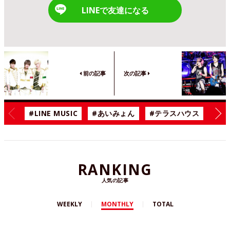
LINEで友達になる
前の記事
次の記事
#LINE MUSIC
#あいみょん
#テラスハウス
#漫
RANKING
人気の記事
WEEKLY
MONTHLY
TOTAL