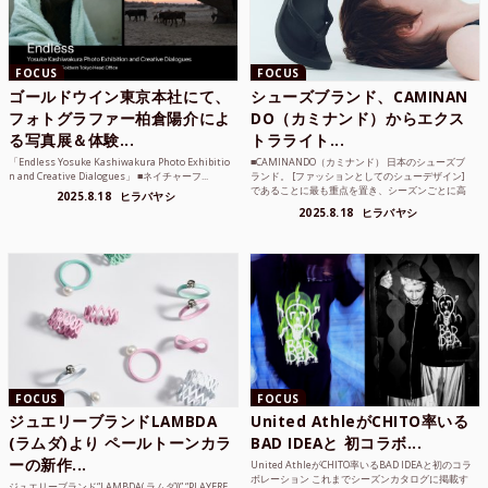
FOCUS
FOCUS
ゴールドウイン東京本社にて、
シューズブランド、CAMINAN
フォトグラファー柏倉陽介によ
DO（カミナンド）からエクス
る写真展＆体験...
トラライト...
「Endless Yosuke Kashiwakura Photo Exhibitio
■CAMINANDO（カミナンド） 日本のシューズブ
n and Creative Dialogues」 ■ネイチャーフ...
ランド。 [ファッションとしてのシューデザイン]
であることに最も重点を置き、シーズンごとに高
2025.8.18
ヒラバヤシ
品質な素...
2025.8.18
ヒラバヤシ
FOCUS
FOCUS
ジュエリーブランドLAMBDA
United AthleがCHITO率いる
(ラムダ)より ペールトーンカラ
BAD IDEAと 初コラボ...
ーの新作...
United AthleがCHITO率いるBAD IDEAと初のコラ
ボレーション これまでシーズンカタログに掲載す
ジュエリーブランド“LAMBDA( ラムダ))” “PLAYFRE