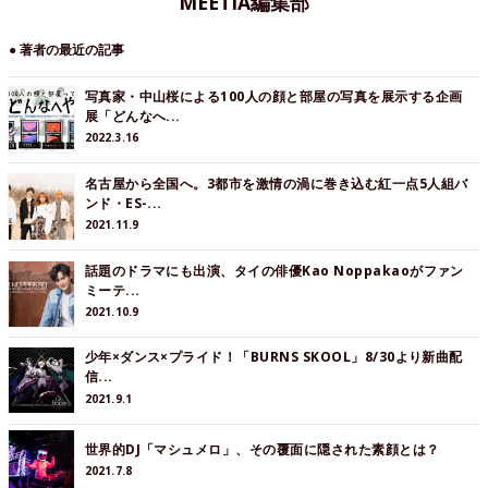
MEETIA編集部
● 著者の最近の記事
写真家・中山桜による100人の顔と部屋の写真を展示する企画
展「どんなへ...
2022.3.16
名古屋から全国へ。3都市を激情の渦に巻き込む紅一点5人組バ
ンド・ES-...
2021.11.9
話題のドラマにも出演、タイの俳優Kao Noppakaoがファン
ミーテ...
2021.10.9
少年×ダンス×プライド！「BURNS SKOOL」8/30より新曲配
信...
2021.9.1
世界的DJ「マシュメロ」、その覆面に隠された素顔とは？
2021.7.8