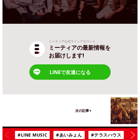
ミーティア公式ラインアカウント
ミーティアの最新情報を
お届けします!
LINEで友達になる
次の記事
#LINE MUSIC
#あいみょん
#テラスハウス
#漫