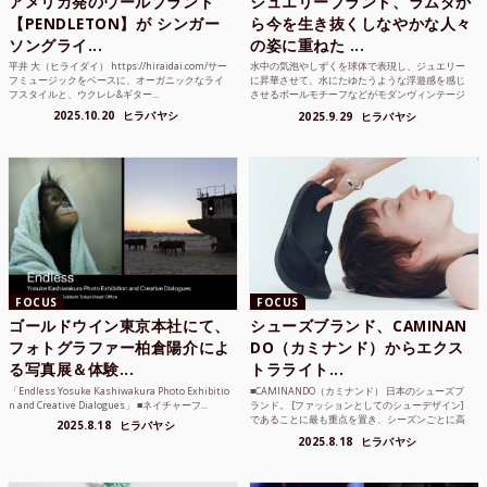
アメリカ発のウールブランド
ジュエリーブランド、ラムダか
【PENDLETON】が シンガー
ら今を生き抜くしなやかな人々
ソングライ...
の姿に重ねた ...
平井 大（ヒライダイ） https://hiraidai.com/サー
水中の気泡やしずくを球体で表現し、ジュエリー
フミュージックをベースに、オーガニックなライ
に昇華させて、水にたゆたうような浮遊感を感じ
フスタイルと、ウクレレ&ギター...
させるボールモチーフなどがモダンヴィンテージ
のような雰囲気も感じ...
2025.10.20
ヒラバヤシ
2025.9.29
ヒラバヤシ
FOCUS
FOCUS
ゴールドウイン東京本社にて、
シューズブランド、CAMINAN
フォトグラファー柏倉陽介によ
DO（カミナンド）からエクス
る写真展＆体験...
トラライト...
「Endless Yosuke Kashiwakura Photo Exhibitio
■CAMINANDO（カミナンド） 日本のシューズブ
n and Creative Dialogues」 ■ネイチャーフ...
ランド。 [ファッションとしてのシューデザイン]
であることに最も重点を置き、シーズンごとに高
2025.8.18
ヒラバヤシ
品質な素...
2025.8.18
ヒラバヤシ