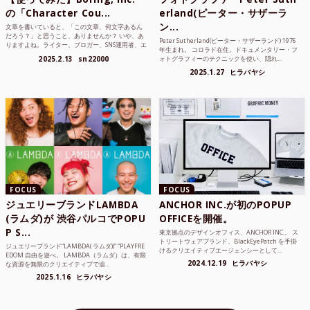
の「Character Cou...
erland(ピーター・サザーラ
ン...
文章を書いていると、「この文章、何文字あるん
だろう？」と思うこと、ありませんか？ いや、あ
Peter Sutherland(ピーター・サザーランド) 1976
りますよね。ライター、ブロガー、SNS運用者、エ
年生まれ。 コロラド在住。ドキュメンタリー・フ
ンジニア、学生...
2025.2.13
sn22000
ォトグラフィーのテクニックを使い、隠れ...
2025.1.27
ヒラバヤシ
FOCUS
FOCUS
ジュエリーブランドLAMBDA
ANCHOR INC.が初のPOPUP
(ラムダ)が 渋谷パルコでPOPU
OFFICEを開催。
P S...
東京拠点のデザインオフィス、ANCHOR INC.。 ス
トリートウェアブランド、BlackEyePatch を手掛
ジュエリーブランド“LAMBDA( ラムダ))” “PLAYFRE
けるクリエイティブエージェンシーとして...
EDOM 自由を遊べ。 LAMBDA（ラムダ）は、有限
2024.12.19
ヒラバヤシ
な資源を無限のクリエイティブで追...
2025.1.16
ヒラバヤシ