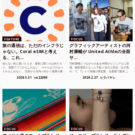
FEATURE
FOCUS
旅の通信は、ただのインフラじ
グラフィックアーティストの河
ゃない。Coral eSIMと考え
村康輔が United Athleの全面
る、これ...
サ...
知らない街に着いたとき、最初に開くのは何だろ
河村康輔とつながりのある仲間がビジュアルに登
う。 地図アプリかもしれない。 ホテルまでのルー
場。撮影場所となった千駄ヶ谷の人気店「ほそ島
トかもしれない。 空港から市内へ向かう電車の乗
や」で、Tシャツ各種が限定数、先着順で配布 こ
り方かもしれな...
れまでUnited...
2026.5.31
sn22000
2026.2.27
ヒラバヤシ
FOCUS
FOCUS