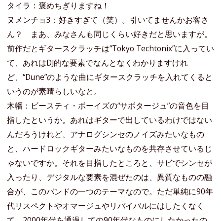
タイラ：褒めちぎりますね！
ヌメンチョ3：好きすぎて（笑）。引いてませんかお客さ
ん？ まあ、みなさんも同じくらい好きだと思いますが。
前作だとギタースクラッチは“Tokyo Techtonix”に入ってい
て、あれはDJ的な要素でなんとなくわかりますけれ
ど、“Dune”のような曲にギタースクラッチを入れてくると
いうのが素晴らしいなと。
木幡：ビースティ・ボーイズの“サボタージュ”の音色を目
指したというか。あれはギターで出しているわけではない
んだろうけれど、アナログシンセのノイズみたいなもの
と、ハードロックギターみたいなものを共存させているじ
ゃないですか。それを目指したところと、サビでシンセが
入ったり、デジタルな要素を混ぜたのは、異質なものの融
合が、このバンドの一つのテーマなので。ただ単純に90年
代リスペクトやオマージュやリバイバルにはしたくなく
て、2000年代を通過しての90年代なものにしたかったの