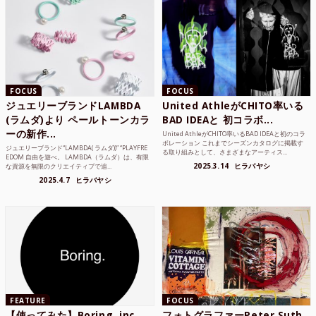
FOCUS
FOCUS
ジュエリーブランドLAMBDA
United AthleがCHITO率いる
(ラムダ)より ペールトーンカラ
BAD IDEAと 初コラボ...
ーの新作...
United AthleがCHITO率いるBAD IDEAと初のコラ
ボレーション これまでシーズンカタログに掲載す
ジュエリーブランド“LAMBDA( ラムダ))” “PLAYFRE
る取り組みとして、さまざまなアーティス...
EDOM 自由を遊べ。 LAMBDA（ラムダ）は、有限
2025.3.14
ヒラバヤシ
な資源を無限のクリエイティブで追...
2025.4.7
ヒラバヤシ
FEATURE
FOCUS
【使ってみた】Boring, inc.
フォトグラファーPeter Suth