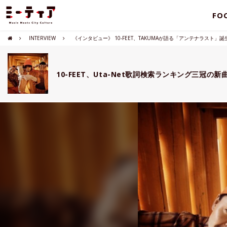
FO
INTERVIEW
《インタビュー》 10-FEET、TAKUMAが語る「アンテナラスト」
10-FEET、Uta-Net歌詞検索ランキング三冠の