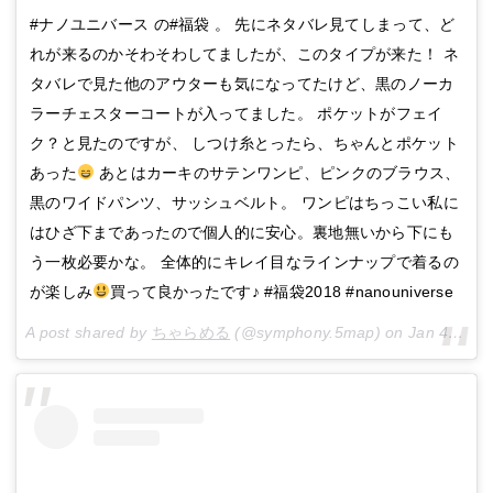
#ナノユニバース の#福袋 。 先にネタバレ見てしまって、ど
れが来るのかそわそわしてましたが、このタイプが来た！ ネ
タバレで見た他のアウターも気になってたけど、黒のノーカ
ラーチェスターコートが入ってました。 ポケットがフェイ
ク？と見たのですが、 しつけ糸とったら、ちゃんとポケット
あった
あとはカーキのサテンワンピ、ピンクのブラウス、
黒のワイドパンツ、サッシュベルト。 ワンピはちっこい私に
はひざ下まであったので個人的に安心。裏地無いから下にも
う一枚必要かな。 全体的にキレイ目なラインナップで着るの
が楽しみ
買って良かったです♪ #福袋2018 #nanouniverse
A post shared by
ちゃらめる
(@symphony.5map) on
Jan 4, 2018 at 8:35pm PST