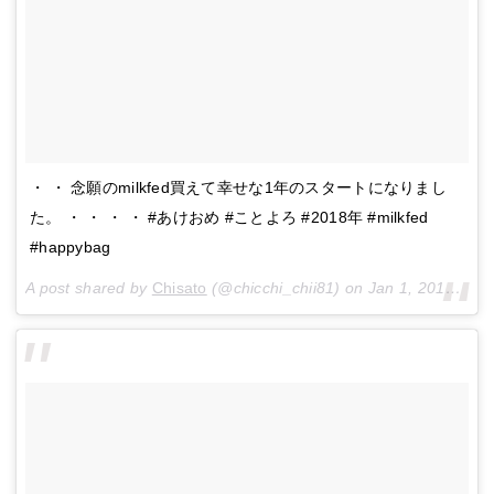
・ ・ 念願のmilkfed買えて幸せな1年のスタートになりまし
た。 ・ ・ ・ ・ #あけおめ #ことよろ #2018年 #milkfed
#happybag
A post shared by
Chisato
(@chicchi_chii81) on
Jan 1, 2018 at 4:51am PST