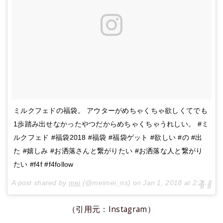
ミルクフェドの福袋。 アウターがめちゃくちゃ欲しくてでも
1歩踏み出せなかったやつだからめちゃくちゃうれしい。 #ミ
ルクフェド #福袋2018 #福袋 #福袋ゲット #欲しい #の #出
た #嬉しみ #お洒落さんと繋がりたい #お洒落な人と繋がり
たい #f4f #f4follow
A post shared by
mei
(@meimei_ns) on
Jan 1, 2018 at 2:28am PST
（引用元：Instagram）