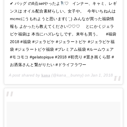
✔︎ バッグ の8点setやったよ
♡ ㅤㅤㅤㅤㅤㅤㅤㅤㅤㅤㅤㅤㅤ インナー、キャミ、レギ
ンスは オイル配合素材らしい。女子や。 ㅤㅤㅤㅤㅤㅤㅤㅤㅤㅤㅤㅤㅤ 今年いちねんは
mcmcにうもれようと思います( ¨̮ ) みんなが買った福袋情
報も よかったら教えてください♡♡♡ ㅤㅤㅤㅤㅤㅤㅤㅤㅤㅤㅤㅤㅤ ㅤㅤㅤㅤㅤㅤㅤㅤㅤㅤㅤㅤㅤ とにかくジェラ
ピケ福袋は 本当にハズレなしです。来年も買う。 ㅤㅤㅤㅤㅤㅤㅤㅤㅤㅤㅤㅤㅤ ㅤㅤㅤㅤㅤㅤㅤㅤㅤㅤㅤㅤㅤ #福袋
2018 #福袋 #ジェラピケ #ジェラートピケ #ジェラピケ福
袋 #ジェラートピケ福袋 #プレミアム福袋 #ルームウェア
#モコモコ #gelatopique #2018 #初売り #置き画くら部 #
お洒落さんと繋がりたい #ドライフラワー
A post shared by
𝐤𝐚𝐧𝐚
(@kana__bunny) on
Jan 1, 2018 at 4:53am PST