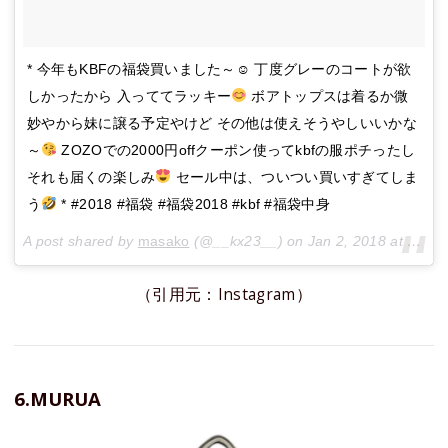
* 今年もKBFの福袋買いました～☺︎ 丁度グレーのコートが欲
しかったから 入っててラッキー
ボアトップスは着るか微
妙やから妹に譲る予定やけど その他は使えそうやしいいかな
～
ZOZOでの2000円offクーポン使ってkbfの服ポチったし
それも届くの楽しみ
セール中は、ついつい買いすぎてしま
う
* #2018 #福袋 #福袋2018 #kbf #福袋中身
A post shared by
masako
(@__kx23__) on
Jan 2, 2018 at 4:47pm PST
（引用元：Instagram）
6.MURUA