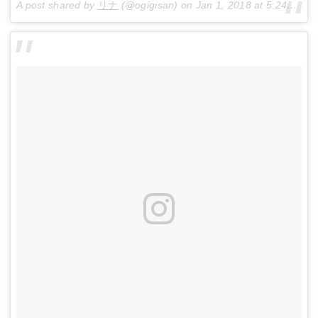
A post shared by
リナ
(@ogigisan) on
Jan 1, 2018 at 5:24am PST