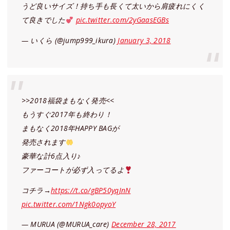
うど良いサイズ！持ち手も長くて太いから肩疲れにくく
て良きでした
pic.twitter.com/2yGaasEGBs
— いくら (@jump999_ikura)
January 3, 2018
>>2018福袋まもなく発売<<
もうすぐ2017年も終わり！
まもなく2018年HAPPY BAGが
発売されます
豪華な計6点入り♪
ファーコートが必ず入ってるよ
コチラ→
https://t.co/gBP50yqJnN
pic.twitter.com/1Ngk0opyoY
— MURUA (@MURUA_care)
December 28, 2017