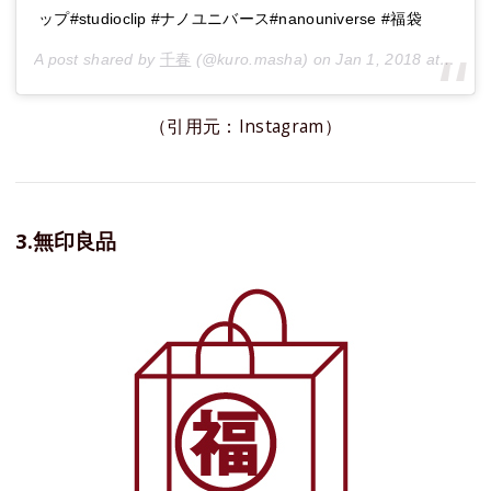
ップ#studioclip #ナノユニバース#nanouniverse #福袋
A post shared by
千春
(@kuro.masha) on
Jan 1, 2018 at 1:40am PST
（引用元：Instagram）
3.無印良品