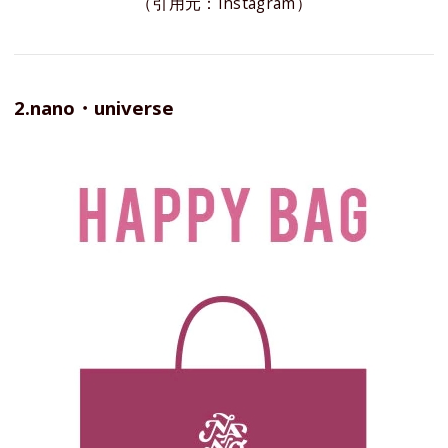
（引用元：Instagram）
2.nano・universe