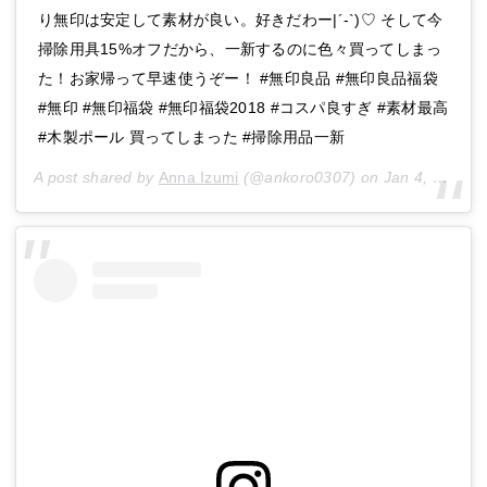
り無印は安定して素材が良い。好きだわー|´-`)♡ そして今
掃除用具15%オフだから、一新するのに色々買ってしまっ
た！お家帰って早速使うぞー！ #無印良品 #無印良品福袋
#無印 #無印福袋 #無印福袋2018 #コスパ良すぎ #素材最高
#木製ポール 買ってしまった #掃除用品一新
A post shared by
Anna Izumi
(@ankoro0307) on
Jan 4, 2018 at 9:07pm PST