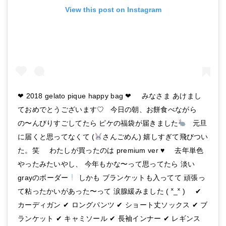
View this post on Instagram
❤︎ 2018 gelato pique happy bag ❤︎ ㅤㅤㅤㅤㅤㅤㅤㅤㅤㅤㅤㅤㅤ ㅤㅤㅤㅤㅤㅤㅤㅤㅤㅤㅤㅤㅤ みなさま あけまし
ておめでとうございます♡ ㅤㅤㅤㅤㅤㅤㅤㅤㅤㅤㅤㅤㅤ 今日の朝、お餅食べながら
の〜んびりすごしてたら ピケの福袋が届きました
ㅤㅤㅤㅤㅤㅤㅤㅤㅤㅤㅤㅤㅤ 元旦
に届くと思ってなくて (
さんごめん) 嬉しすぎて飛びつい
た。笑 ㅤㅤㅤㅤㅤㅤㅤㅤㅤㅤㅤㅤㅤ ㅤㅤㅤㅤㅤㅤㅤㅤㅤㅤㅤㅤㅤ わたしが買ったのは premium ver
♥
ㅤㅤㅤㅤㅤㅤㅤㅤㅤㅤㅤㅤㅤ ㅤㅤㅤㅤㅤㅤㅤㅤㅤㅤㅤㅤㅤ 去年単色
やったみたいやし、 今年もかな〜って思ってたら 淡い
grayのボーダー
しかも ブランケットも入ってて 頑張っ
て粘ったかいがあった〜って 涙腺緩みました ( ˟_˟ ) ㅤㅤㅤㅤㅤㅤㅤㅤㅤㅤㅤㅤㅤ ㅤㅤㅤㅤㅤㅤㅤㅤㅤㅤㅤㅤㅤ ✔︎
カーディガン ✔︎ ロングパンツ ✔︎ ショート丈ソックス ✔︎ ブ
ランケット ✔︎ キャミソール ✔︎ 長袖インナー ✔︎ レギンス